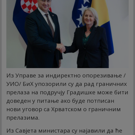
Из Управе за индиректно опорезивање /
УИО/ БиХ упозорили су да рад граничних
прелаза на подручју Градишке може бити
доведен у питање ако буде потписан
нови уговор са Хрватском о граничним
прелазима.
Из Савјета министара су најавили да ће