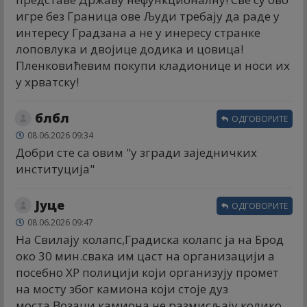
игре без Граница ове Људи требају да раде у
интересу Градзана а не у инересу странке
лоповлука и двојице додика и цовица!
Пленковићевим покупи кладионице и носи их
у хрватску!
блбл
ОДГОВОРИТЕ
08.06.2026 09:34
Добри сте са овим "у згради заједничких
институција"
Јуце
ОДГОВОРИТЕ
08.06.2026 09:47
На Свилају колапс,Градиска колапс ја на Брод
око 30 мин.свака им цаст на организацији а
посебно ХР полицији који организују промет
на мосту због камиона који стоје дуз
моста,Возаци камиона не размисљају колико