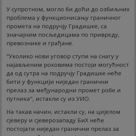
У супротном, могло би доћи до озбиљних
проблема у функционисању граничног
промета на подручју Градишке, са
значајним посљедицама по привреду,
превознике и грађане.
"Уколико нови уговор ступи на снагу у
најављеним роковима постоји могућност
да од сутра на подручју Градишке неће
бити у функцији ниједан гранични
прелаз за међународни промет робе и
путника", истакли су из УИО.
На такав начин, истакли су, на цијелом
сјеверу и сјеверозападу БиХ неће
постојати ниједан гранични прелаз за