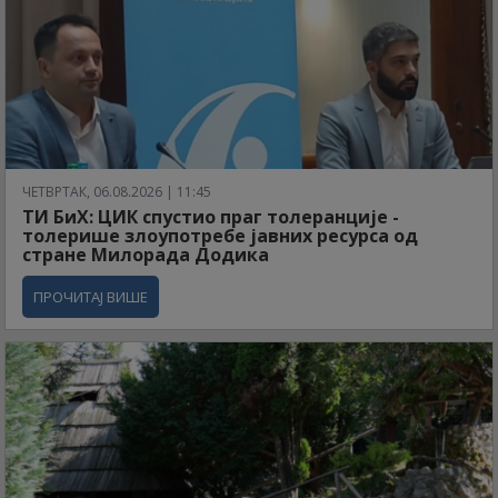
ЧЕТВРТАК, 06.08.2026 | 11:45
ТИ БиХ: ЦИК спустио праг толеранције -
толерише злоупотребе јавних ресурса од
стране Милорада Додика
ПРОЧИТАЈ ВИШЕ