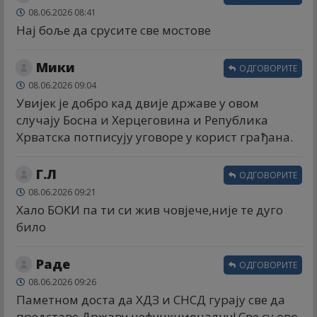
08.06.2026 08:41
Нај боље да срусите све мостове
Мики
ОДГОВОРИТЕ
08.06.2026 09:04
Увијек је добро кад двије државе у овом
случају Босна и Херцеговина и Република
Хрватска потписују уговоре у корист грађана.
Г.Л
ОДГОВОРИТЕ
08.06.2026 09:21
Хало БОКИ па ти си жив човјече,није те дуго
било
Раде
ОДГОВОРИТЕ
08.06.2026 09:26
Паметном доста да ХДЗ и СНСД гурају све да
представе Државу нефункционалну! Све су ово