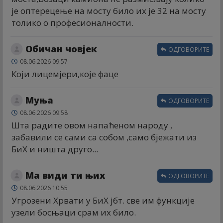
је оптерецење на мосту било их је 32 на мосту
толико о професионалности.
Обичан човјек
ОДГОВОРИТЕ
08.06.2026 09:57
Који лицемјери,које фаце
Муња
ОДГОВОРИТЕ
08.06.2026 09:58
Шта радите овом напаћеном народу ,
забавили се сами са собом ,само бјежати из
БиХ и ништа друго...
Ма види ти њих
ОДГОВОРИТЕ
08.06.2026 10:55
Угрозени Хрвати у БиХ јбт. све им функције
узели босњаци срам их било.