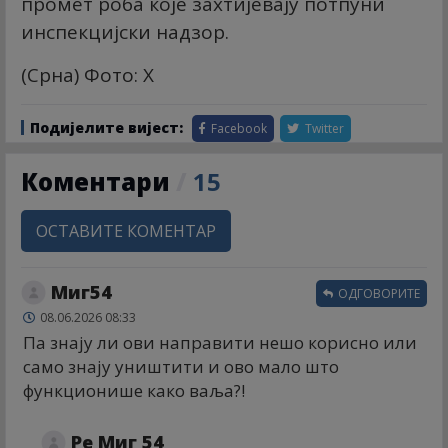
промет роба које захтијевају потпуни
инспекцијски надзор.
(Срна) Фото: X
Подијелите вијест:
Facebook
Twitter
Коментари
/
15
ОСТАВИТЕ КОМЕНТАР
Миг54
ОДГОВОРИТЕ
08.06.2026 08:33
Па знају ли ови направити нешо корисно или
само знају уништити и ово мало што
функционише како ваља?!
Ре Миг 54