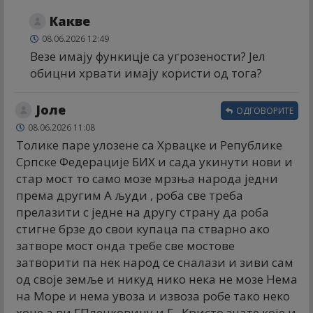
Какве
08.06.2026 12:49
Везе имају функицје са угрозености? Јел
обицни хрвати имају користи од тога?
Јоле
ОДГОВОРИТЕ
08.06.2026 11:08
Толике паре улозене са Хрвацке и Републике
Српске Федерације БИХ и сада укинути нови и
стар мост то само мозе мрзња народа једни
према другим А људи , роба све треба
прелазити с једне на другу страну да роба
стигне брзе до свои купаца па стварно ако
затворе мост онда требе све мостове
затворити па нек народ се сналази и зиви сам
од своје земље и никуд нико нека не мозе Нема
на Море и нема увоза и извоза робе тако неко
хоце а ви ГПленковицу и Г , Кристо знате које и