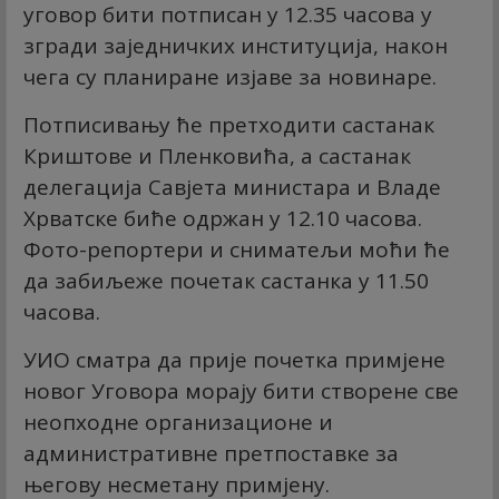
уговор бити потписан у 12.35 часова у
згради заједничких институција, након
чега су планиране изјаве за новинаре.
Потписивању ће претходити састанак
Криштове и Пленковића, а састанак
делегација Савјета министара и Владе
Хрватске биће одржан у 12.10 часова.
Фото-репортери и сниматељи моћи ће
да забиљеже почетак састанка у 11.50
часова.
УИО сматра да прије почетка примјене
новог Уговора морају бити створене све
неопходне организационе и
административне претпоставке за
његову несметану примјену.