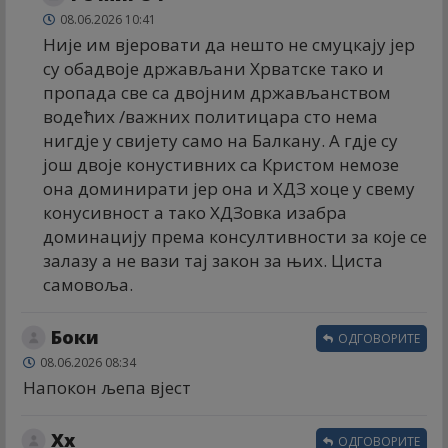
08.06.2026 10:41
Није им вјеровати да нешто не смуцкају јер
су обадвоје држављани Хрватске тако и
пропада све са двојним држављанством
водећих /важних политицара сто нема
нигдје у свијету само на Балкану. А гдје су
још двоје конустивних са Кристом немозе
она доминирати јер она и ХДЗ хоце у свему
конусивност а тако ХДЗовка изабра
доминацију према консултивности за које се
залазу а не вази тај закон за њих. Циста
самовоља.
Боки
ОДГОВОРИТЕ
08.06.2026 08:34
Напокон љепа вјест
Xx
ОДГОВОРИТЕ