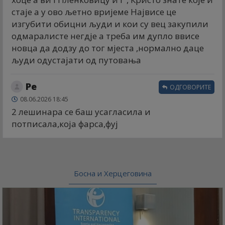
стаје а у ово љетно вријеме Највисе це
изгубити обицни људи и кои су вец закупили
одмаралисте негдје а треба им дупло ввисе
новца да додзу до тог мјеста ,нормално даце
људи одустајати од путовања
Ре
ОДГОВОРИТЕ
08.06.2026 18:45
2 лешинара се баш усагласила и
потписала,која фарса,фуј
Босна и Херцеговина