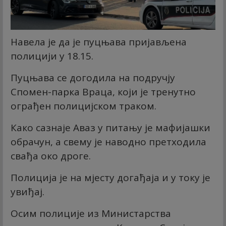
Навела је да је пуцњава пријављена
полицији у 18.15.
Пуцњава се догодила на подручју
Спомен-парка Враца, који је тренутно
ограђен полицијском траком.
Како сазнаје Аваз у питању је мафијашки
обрачун, а свему је наводно претходила
свађа око дроге.
Полиција је на мјесту догађаја и у току је
увиђај.
Осим полиције из Министарства