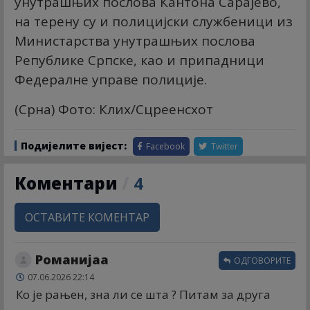
унутрашњих послова Кантона Сарајево,
на терену су и полицијски службеници из
Министарства унутрашњих послова
Републике Српске, као и припадници
Федералне управе полиције.
(Срна) Фото: Клиx/Сцреенсхот
Подијелите вијест:
Facebook
Twitter
Коментари
/
4
ОСТАВИТЕ КОМЕНТАР
Романијаа
ОДГОВОРИТЕ
07.06.2026 22:14
Ко је рањен, зна ли се шта ? Питам за друга