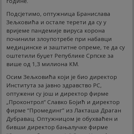
године.
Подсјетимо, оптужница Бранислава
Зељковића и остале терети да су у
вријеме пандемије вируса корона
починили злоупотребе при набавци
медицинске и заштитне опреме, те да су
оштетили буџет Републике Српске за
више од 1,3 милиона КМ.
Осим Зељковића који је био директор
Института за јавно здравство РС,
оптужени су још и директор фирме
„Проконтрол“ Славко Бојић и директор
фирме “Промединг” из Лакташа Драган
Дубравац. Оптужницом је обухваћен и
бивши директор бањалучке фирме