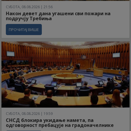
СУБОТА, 08.08.2026 | 21:56
Након девет дана угашени сви пожари на
подручју Требиња
ПРОЧИТАЈ ВИШЕ
СУБОТА, 08.08.2026 | 19:59
СНСД блокира укидање намета, па
одговорност пребацује на градоначелнике