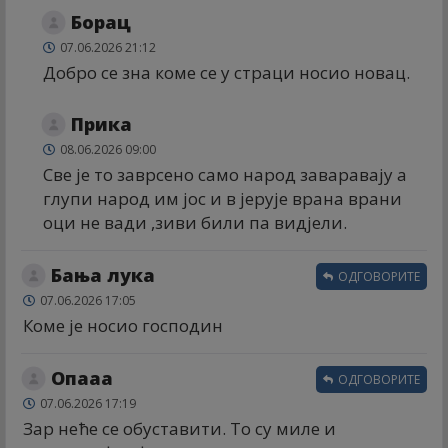
Борац
07.06.2026 21:12
Добро се зна коме се у страци носио новац.
Прика
08.06.2026 09:00
Све је то заврсено само народ заваравају а
глупи народ им јос и в јерује врана врани
оци не вади ,зиви били па видјели.
Бања лука
ОДГОВОРИТЕ
07.06.2026 17:05
Коме је носио господин
Опааа
ОДГОВОРИТЕ
07.06.2026 17:19
Зар неће се обуставити. То су миле и