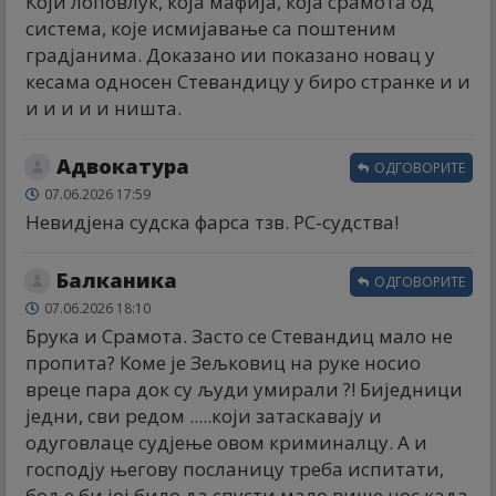
Који лоповлук, која мафија, која срамота од
система, које исмијавање са поштеним
градјанима. Доказано ии показано новац у
кесама односен Стевандицу у биро странке и и
и и и и и ништа.
Адвокатура
ОДГОВОРИТЕ
07.06.2026 17:59
Невидјена судска фарса тзв. РС-судства!
Балканика
ОДГОВОРИТЕ
07.06.2026 18:10
Брука и Срамота. Засто се Стевандиц мало не
пропита? Коме је Зељковиц на руке носио
вреце пара док су људи умирали ?! Биједници
једни, сви редом .....који затаскавају и
одуговлаце судјење овом криминалцу. А и
господју његову посланицу треба испитати,
боље би јој било да спусти мало више нос када