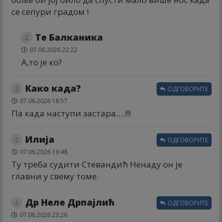
се сепури градом !
Те Балканика
07.06.2026 22:22
А,то је ко?
Како када?
ОДГОВОРИТЕ
07.06.2026 18:57
Па када наступи застара….!!!
Илија
ОДГОВОРИТЕ
07.06.2026 19:48
Ту треба судити Стевандић Ненаду он је
главни у свему томе.
Др Неле Дрпајлић
ОДГОВОРИТЕ
07.06.2026 23:26