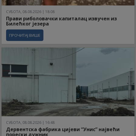
СУБОТА, 08.08.2026 | 18:08
Прави риболовачки капиталац извучен из
Билећког језера
ПРОЧИТАЈ ВИШЕ
СУБОТА, 08.08.2026 | 16:48
Дервентска фабрика цијеви “Унис” највећи
порески дужник