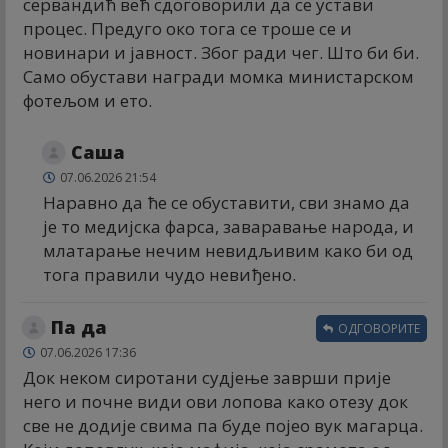
сервандић већ сдоговорили да се устави
процес. Предуго око тога се троше се и
новинари и јавност. Због ради чег. Што би би.
Само обустави награди момка министарском
фотељом и ето.
Саша
07.06.2026 21:54
Наравно да ће се обуставити, сви знамо да
је то медијска фарса, заваравање народа, и
млатарање нечим невидљивим како би од
тога правили чудо невиђено.
Па да
ОДГОВОРИТЕ
07.06.2026 17:36
Док неком сиротани судјење заврши прије
него и почне види ови лопова како отезу док
све не додије свима па буде појео вук магарца.