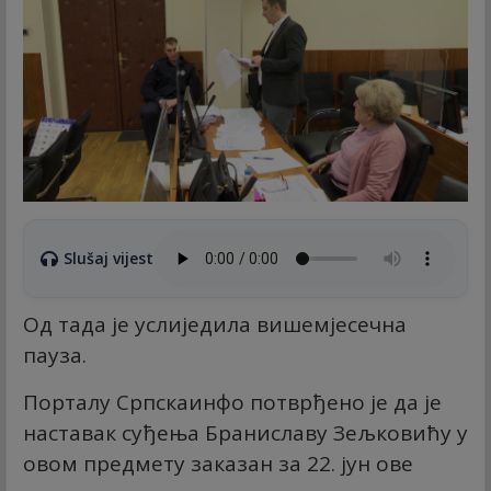
Slušaj vijest
Од тада је услиједила вишемјесечна
пауза.
Порталу Српскаинфо потврђено је да је
наставак суђења Браниславу Зељковићу у
овом предмету заказан за 22. јун ове