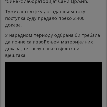
“Синекс лабораторија” Сани Црљић.
Тужилаштво је у досадашњем току
поступка суду предало преко 2.400
доказа.
У наредном периоду одбрана би требала
да почне са извођењем материјалних
доказа, те саслушање свједока и
вјештака.