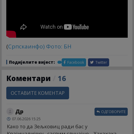
(
Српскаинфо
) Фото: БН
Подијелите вијест:
Facebook
Twitter
Коментари
/
16
ОСТАВИТЕ КОМЕНТАР
Др
ОДГОВОРИТЕ
07.06.2026 15:25
Како то да Зељковиц ради бас у
Крајиналијеку...сасвим слуцајно... Хахахаха...