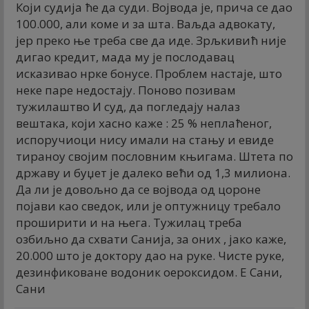
Који судија ће да суди. Војвода је, прича се дао
100.000, али коме и за шта. Ваљда адвокату,
јер преко ње треба све да иде. Зрљкивић није
дигао кредит, мада му је послодавац
исказивао нрке бонусе. Проблем настаје, што
неке паре недостају. Поново позивам
тужилаштво И суд, да погледају налаз
вештака, који хасно каже : 25 % неплаћеног,
испоручиоци нису имали на стању и евиде
тираноу својим пословним књигама. Штета по
државу и буџет је далеко већи од 1,3 милиона.
Да ли је довољно да се војвода од цороне
појави као сведок, или је оптужницу требало
проширити и на њега. Тужилац треба
озбиљно да схвати Санија, за оних , јако каже,
20.000 што је доктору дао на руке. Чисте руке,
дезинфиковане водоник оероксидом. Е Сани,
Сани