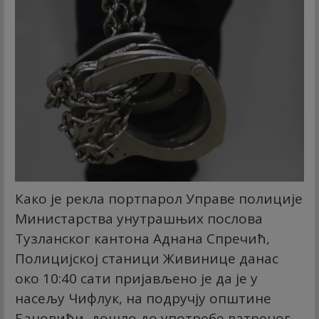
Како је рекла портпарол Управе полиције
Министарства унутрашњих послова
Тузланског кантона Аднана Спречић,
Полицијској станици Живинице данас
око 10:40 сати пријављено је да је у
насељу Чифлук, на подручју општине
Бановићи, дошло до употребе ватреног