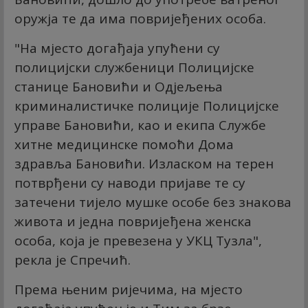
оружја те да има повријеђених особа.
"На мјесто догађаја упућени су
полицијски службеници Полицијске
станице Бановићи и Одјељења
криминалистичке полиције Полицијске
управе Бановићи, као и екипа Службе
хитне медицинске помоћи Дома
здравља Бановићи. Изласком на терен
потврђени су наводи пријаве те су
затечени тијело мушке особе без знакова
живота и једна повријеђена женска
особа, која је превезена у УКЦ Тузла",
рекла је Спречић.
Према њеним ријечима, на мјесто