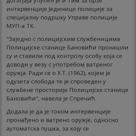
догађаја упућен је и Тим за брзе
интервенције Јединице полиције за
специјалну подршку Управе полиције
МУП-а ТК.
"Заједно с полицијским службеницима
Полицијске станице Бановићи пронашли
су и ставили под контролу особу која се
доводи у везу с употребом ватреног
оружја. Ради се о Х.Т. (1962), којем је
одузета слобода те је спроведен у
службене просторије Полицијске станице
Бановићи", навела је Спречић.
Додала је да је током интервенције
пронађено и ватрено оружје, односно
аутоматска пушка, за коју се