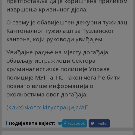
претпоставља да је кориштена приликом
извршења кривичног дјела.
О свему је обавијештен дежурни тужилац
Кантоналног тужилаштва Тузланског
кантона, који руководи увиђајем.
Увиђајне радње на мјесту догађаја
обављају истражиоци Сектора
криминалистичке полиције Управе
полиције МУП-а ТК, након чега ће бити
познато више информација о
околностима овог догађаја.
(
Клиx
) Фото: Илустрација/АП
Подијелите вијест:
Facebook
Twitter