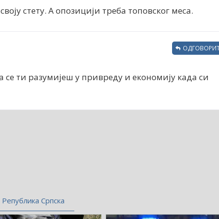
 своју стету. А опозицији треба топовског меса.
ОДГОВОРИТ
а се ти разумијеш у привреду и економију када си
Република Српска