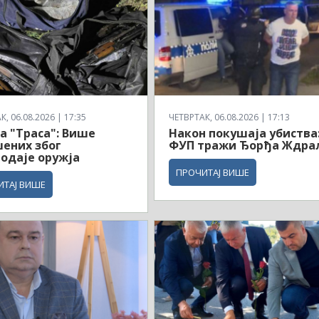
, 06.08.2026 | 17:35
ЧЕТВРТАК, 06.08.2026 | 17:13
а "Траса": Више
Након покушаја убиства
ених због
ФУП тражи Ђорђа Ждра
одаје оружја
ПРОЧИТАЈ ВИШЕ
ИТАЈ ВИШЕ