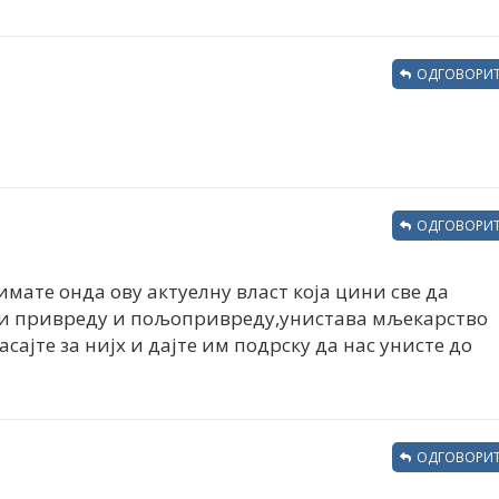
ОДГОВОРИТ
ОДГОВОРИТ
имате онда ову актуелну власт која цини све да
сти привреду и пољопривреду,унистава мљекарство
асајте за нијх и дајте им подрску да нас унисте до
ОДГОВОРИТ