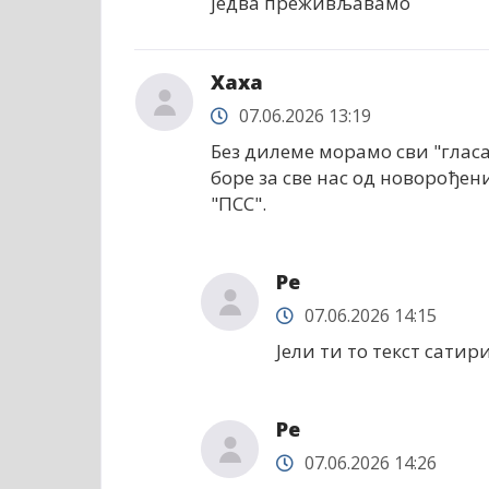
једва преживљавамо
Хаха
07.06.2026 13:19
Без дилеме морамо сви "гласат
боре за све нас од новорођен
"ПСС".
Ре
07.06.2026 14:15
Јели ти то текст сатир
Ре
07.06.2026 14:26