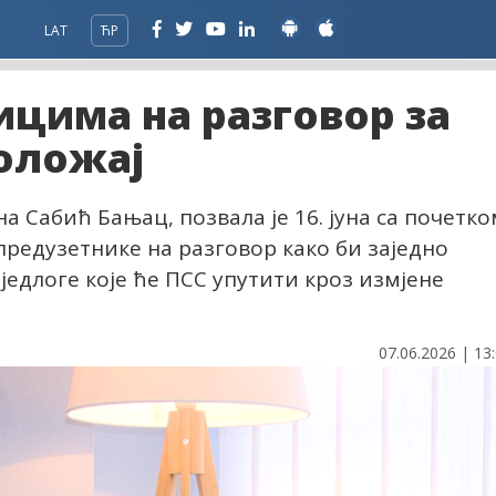
LAT
ЋР
цима на разговор за
оложај
Сабић Бањац, позвала је 16. јуна са почетко
 предузетнике на разговор како би заједно
едлоге које ће ПСС упутити кроз измјене
07.06.2026 | 13