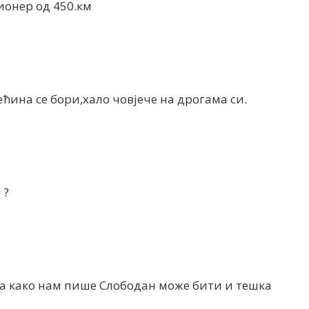
ионер од 450.км
ећина се бори,хало човјече на дрогама си.
 ?
 а како нам пише Слободан може бити и тешка