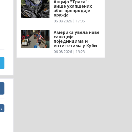
е
Акција "Траса":
Више ухапшених
због препродаје
оружја
06.08.2026 | 17:35
Америка увела нове
санкције
појединцима и
ентитетима у Куби
06.08.2026 | 19:23
Е