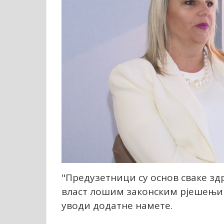
"Предузетници су основ сваке здр
власт лошим законским рјешењим
уводи додатне намете.