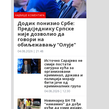
НАЈВИШЕ КОМЕНТАРА
Додик понизио Србе:
Предсједнику Српске
није дозволио да
говори на
обиљежавању "Олује"
04.08.2026 | 21:48
Источно Сарајево не
смије постати
сигурна кућа за
организовани
криминал, држава и
полиција морају
бити јаче од
криминалних група
04.08.2026 | 12:30
Новинарку БН ТВ
"намамио" да дође
кући да узме изјаву,