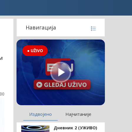
Навигација
● UŽIVO
м
:00
Издвојено
Најчитаније
Дневник 2 (УЖИВО)