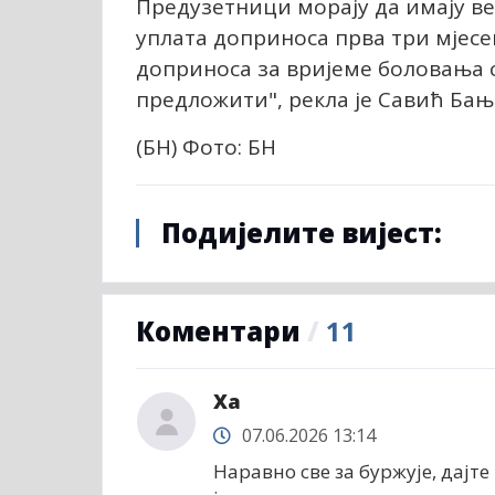
Предузетници морају да имају ве
уплата доприноса прва три мјес
доприноса за вријеме боловања с
предложити", рекла је Савић Бањ
(БН) Фото: БН
Подијелите вијест:
Коментари
/
11
Ха
07.06.2026 13:14
Наравно све за буржује, дајт