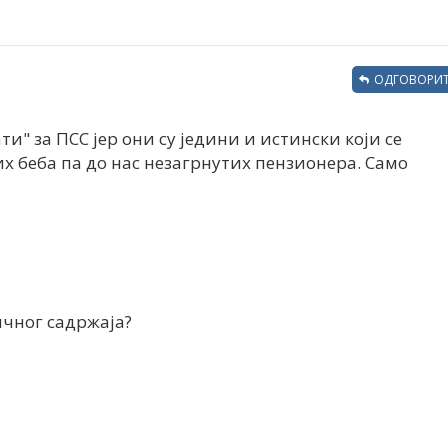
ОДГОВОРИТ
и" за ПСС јер они су једини и истински који се
их беба па до нас незагрнутих пензионера. Само
ичног садржаја?