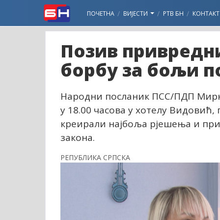
ПОЧЕТНА
ВИЈЕСТИ
РТВ БН
КОНТАКТ
Позив привредни
борбу за бољи п
Народни посланик ПСС/ПДП Мирна 
у 18.00 часова у хотелу Видовић,
креирали најбоља рјешења и приј
закона.
РЕПУБЛИКА СРПСКА