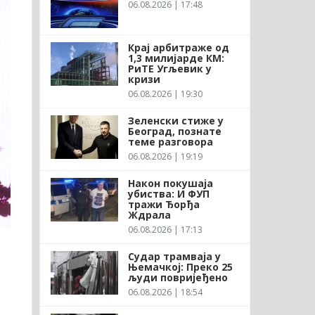
06.08.2026 | 17:48
Крај арбитраже од
1,3 милијарде КМ:
РиТЕ Угљевик у
кризи
06.08.2026 | 19:30
Зеленски стиже у
Београд, познате
теме разговора
06.08.2026 | 19:19
Након покушаја
убиства: И ФУП
тражи Ђорђа
Ждрала
06.08.2026 | 17:13
Судар трамваја у
Њемачкој: Преко 25
људи повријеђено
06.08.2026 | 18:54