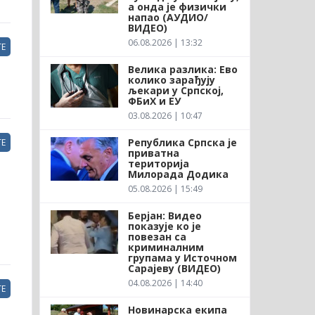
а онда је физички
напао (АУДИО/
ВИДЕО)
06.08.2026 | 13:32
Е
Велика разлика: Ево
колико зарађују
љекари у Српској,
ФБиХ и ЕУ
03.08.2026 | 10:47
Република Српска је
Е
приватна
територија
Милорада Додика
05.08.2026 | 15:49
Берјан: Видео
показује ко је
повезан са
криминалним
групама у Источном
Сарајеву (ВИДЕО)
04.08.2026 | 14:40
Е
Новинарска екипа