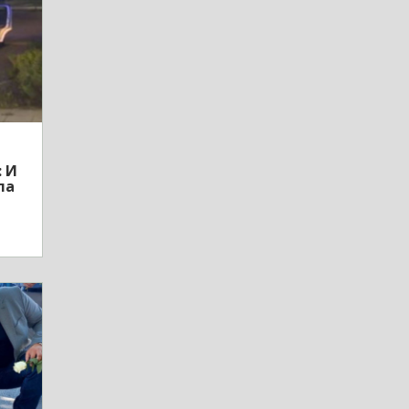
: И
ла