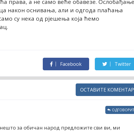
ћа права, а не само веће обавезе. Ослобађањ
еца након оснивања, али и одгода плаћања
амо су нека од рјешења која ћемо
ац.
Facebook
Twitter
ОСТАВИТЕ КОМЕНТАР
ОДГОВОРИТ
е нешто за обичан народ предложите сви ви, ми