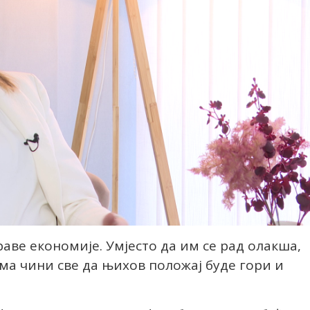
аве економије. Умјесто да им се рад олакша,
а чини све да њихов положај буде гори и