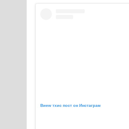
Виеw тхис пост он Инстаграм