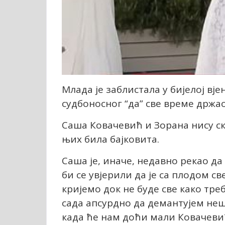
Млада је заблистала у бијелој вј
судбоносног “да” све време држао
Саша Ковачевић и Зорана нису ск
њих била бајковита.
Саша је, иначе, недавно рекао да
би се увјерили да је са плодом св
кријемо док не буде све како треб
сада апсурдно да демантујем неш
када ће нам доћи мали Ковачеви