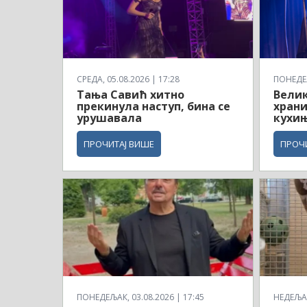
СРЕДА, 05.08.2026 | 17:28
ПОНЕДЕЉ
Тања Савић хитно
Велик
прекинула наступ, бина се
храни
урушавала
кухињ
ПРОЧИТАЈ ВИШЕ
ПРОЧ
ПОНЕДЕЉАК, 03.08.2026 | 17:45
НЕДЕЉА,