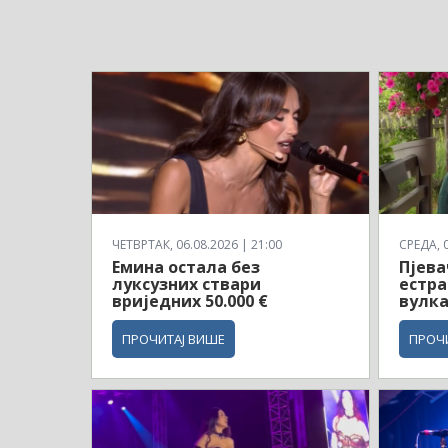
ЧЕТВРТАК, 06.08.2026 | 21:00
СРЕДА, 0
Емина остала без
Пјева
луксузних ствари
естра
вриједних 50.000 €
вулка
ПРОЧИТАЈ ВИШЕ
ПРОЧ