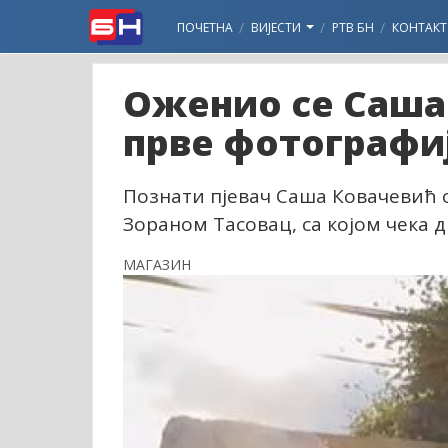
ПОЧЕТНА
ВИЈЕСТИ
РТВ БН
КОНТАКТ
Оженио се Саша
прве фотографи
Познати пјевач Саша Ковачевић
Зораном Тасовац, са којом чека д
МАГАЗИН