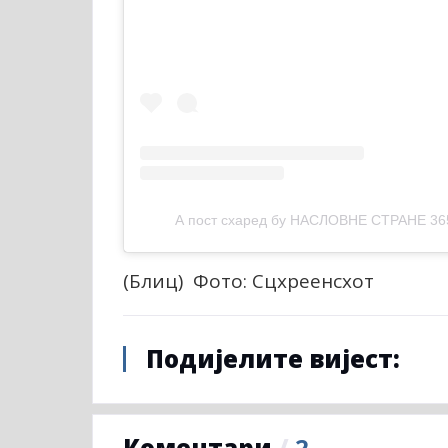
А пост схаред бy НАСЛОВНЕ СТРАНЕ 36
(Блиц) Фото: Сцхреенсхот
Подијелите вијест:
Коментари
/
2