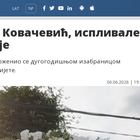
LAT
ЋР
 Ковачевић, испливале
је
 оженио се дугогодишњом изабраницом
ијете.
06.06.2026 | 19