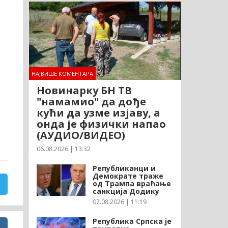
НАЈВИШЕ КОМЕНТАРА
Новинарку БН ТВ
"намамио" да дође
кући да узме изјаву, а
онда је физички напао
(АУДИО/ВИДЕО)
06.08.2026 | 13:32
Републиканци и
Демократе траже
од Трампа враћање
санкција Додику
07.08.2026 | 11:19
Република Српска је