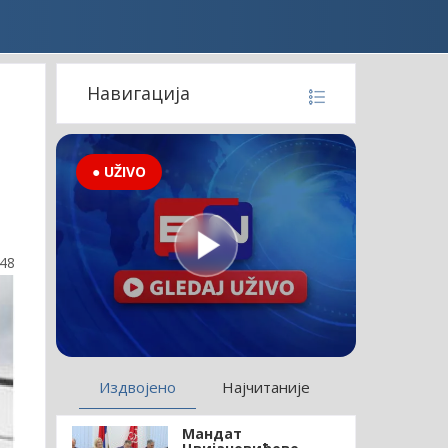
Навигација
● UŽIVO
:48
Издвојено
Најчитаније
Мандат