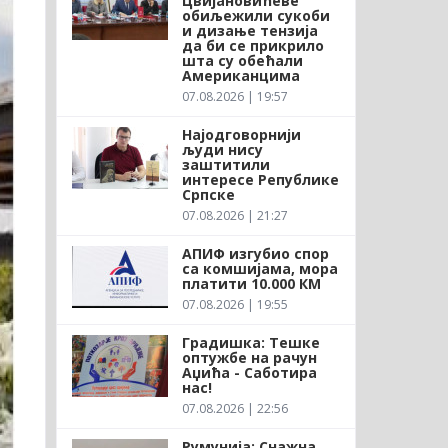
Цвијановићеве
обиљежили сукоби
и дизање тензија
да би се прикрило
шта су обећали
Американцима
07.08.2026 | 19:57
Најодговорнији
људи нису
заштитили
интересе Републике
Српске
07.08.2026 | 21:27
АПИФ изгубио спор
са комшијама, мора
платити 10.000 КМ
07.08.2026 | 19:55
Градишка: Тешке
оптужбе на рачун
Аџића - Саботира
нас!
07.08.2026 | 22:56
Румунија: Снажна