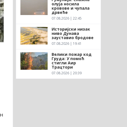
олуја носила
кровове и чупала
дрвеће
07.08.2026 | 22:45
Историјски низак
ниво Дунава
зауставио бродове
07.08.2026 | 19:41
Велики пожар код
Груда: У помоћ
стигли Аир
Трацтори
07.08.2026 | 20:39
ан