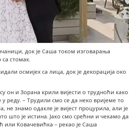
енчаници, док је Саша током изговарања
 са стомак.
идали осмијех са лица, док је декорација око
 су он и Зорана крили вијести о трудноћи како
е у реду. – Трудили смо се да неко вријеме то
а, не знамо одакле је вијест процурила, али је
то што је истина. Јако смо срећни и чекамо д
ћ или Ковачевићка – рекао је Саша