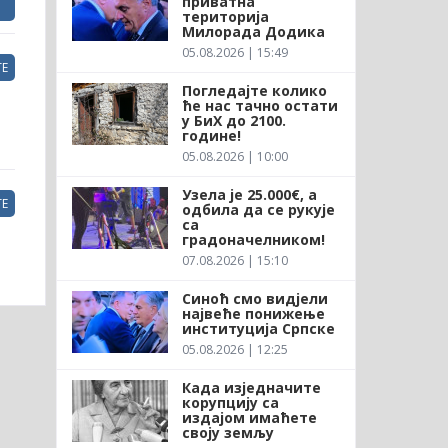
приватна
територија
Милорада Додика
05.08.2026 | 15:49
Е
Погледајте колико
ће нас тачно остати
у БиХ до 2100.
године!
05.08.2026 | 10:00
Узела је 25.000€, а
Е
одбила да се рукује
са
градоначелником!
07.08.2026 | 15:10
Синоћ смо видјели
највеће понижење
институција Српске
05.08.2026 | 12:25
Када изједначите
корупцију са
издајом имаћете
своју земљу