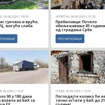
, 06.08.2026 | 09:30
ЧЕТВРТАК, 06.08.2026 | 07:28
ас сунчано и вруће,
Пребиловци: Почело
°Ц, могућа слаба
обиљежавање 85 годин
од страдања Срба
ИТАЈ ВИШЕ
ПРОЧИТАЈ ВИШЕ
5.08.2026 | 14:27
СРЕДА, 05.08.2026 | 10:00
ло 90 у 180 дана
Погледајте колико ће н
 возаче из БиХ са
тачно остати у БиХ до 21
ца ЕУ
године!