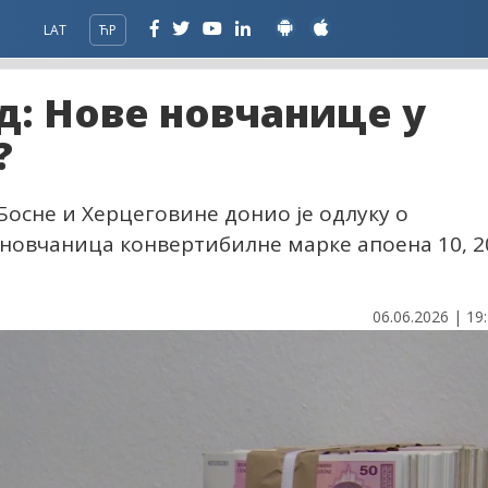
LAT
ЋР
д: Нове новчанице у
?
осне и Херцеговине донио је одлуку о
новчаница конвертибилне марке апоена 10, 2
06.06.2026 | 19