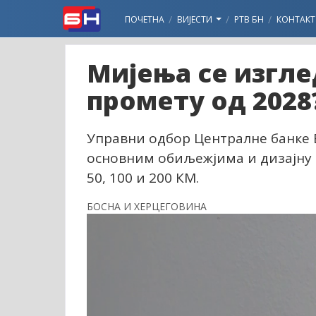
ПОЧЕТНА
ВИЈЕСТИ
РТВ БН
КОНТАКТ
Мијења се изгле
промету од 2028
Управни одбор Централне банке Б
основним обиљежјима и дизајну 
50, 100 и 200 КМ.
БОСНА И ХЕРЦЕГОВИНА