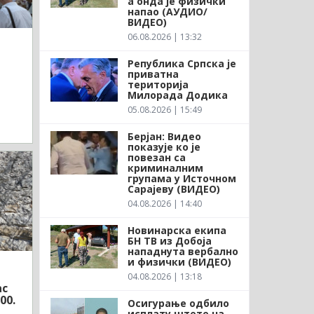
а онда је физички
напао (АУДИО/
ВИДЕО)
06.08.2026 | 13:32
Република Српска је
приватна
а
територија
Милорада Додика
05.08.2026 | 15:49
Берјан: Видео
показује ко је
повезан са
криминалним
групама у Источном
Сарајеву (ВИДЕО)
04.08.2026 | 14:40
Новинарска екипа
БН ТВ из Добоја
нападнута вербално
и физички (ВИДЕО)
04.08.2026 | 13:18
ас
00.
Осигурање одбило
исплату штете на