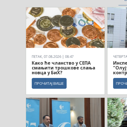
ПЕТАК, 07.08.2026 | 08:47
ЧЕТВРТАК
Како ће чланство у СЕПА
Инсп
смањити трошкове слања
"Олуј
новца у БиХ?
контр
ПРОЧИТАЈ ВИШЕ
ПРОЧ