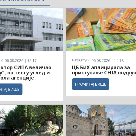
, 06.08.2026 | 15:17
ЧЕТВРТАК, 06.08.2026 | 14:18
ектор СИПА величао
ЦБ БиХ аплицирала за
у", на тесту углед и
приступање СЕПА подруч
ола агенције
ПРОЧИТАЈ ВИШЕ
ИТАЈ ВИШЕ