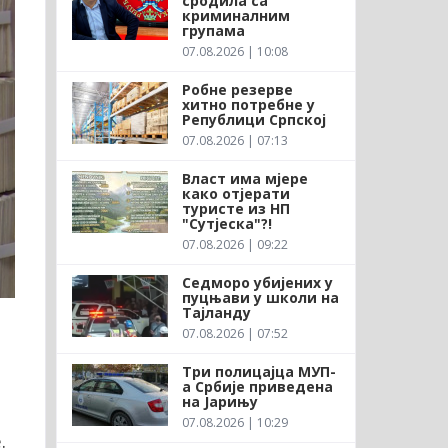
сродила са
криминалним
групама
07.08.2026 | 10:08
Робне резерве
хитно потребне у
Републици Српској
07.08.2026 | 07:13
Власт има мјере
како отјерати
туристе из НП
"Сутјеска"?!
07.08.2026 | 09:22
Седморо убијених у
пуцњави у школи на
Тајланду
07.08.2026 | 07:52
Три полицајца МУП-
а Србије приведена
на Јарињу
07.08.2026 | 10:29
.