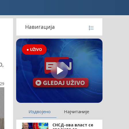
Навигација
● UŽIVO
0,
:29
Издвојено
Најчитаније
СНСД-ова власт се