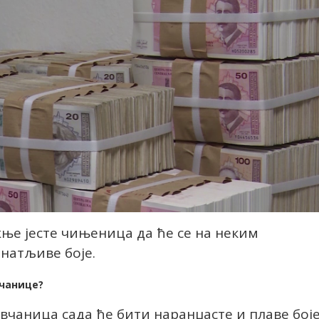
ње јесте чињеница да ће се на неким
натљиве боје.
вчанице?
чаница сада ће бити наранџасте и плаве боје