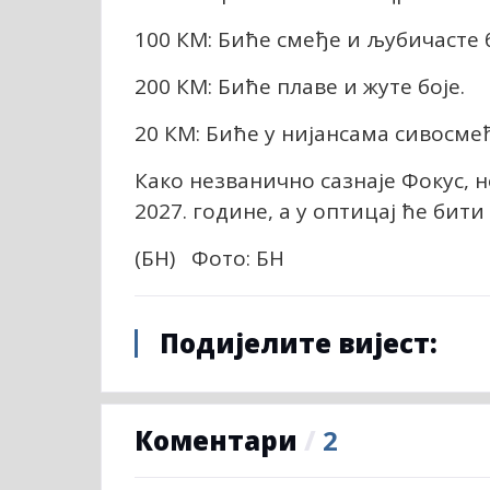
100 КМ: Биће смеђе и љубичасте б
200 КМ: Биће плаве и жуте боје.
20 КМ: Биће у нијансама сивосмеђ
Како незванично сазнаје Фокус, 
2027. године, а у оптицај ће бити
(БН) Фото: БН
Подијелите вијест:
Коментари
/
2