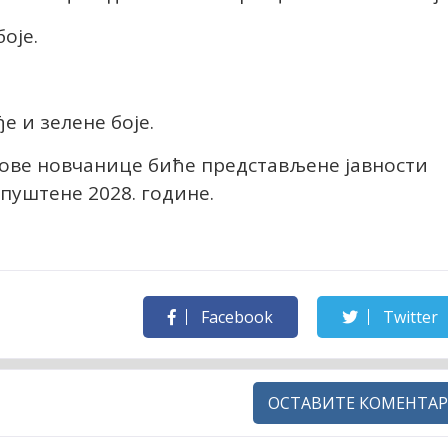
оје.
е и зелене боје.
нове новчанице биће представљене јавности
 пуштене 2028. године.
Facebook
Twitter
ОСТАВИТЕ КОМЕНТАР