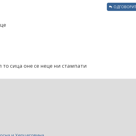
ОДГОВОРИТ
ице
ел то сица оне се неце ни стампати
осна и Херцеговина