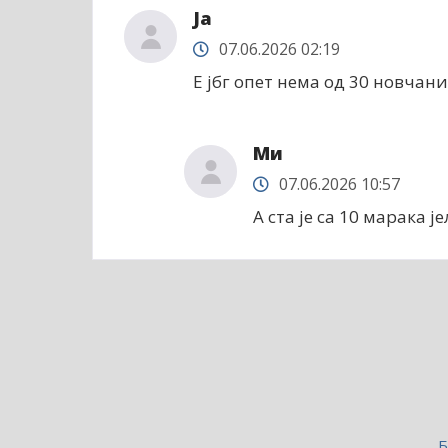
Ја
07.06.2026 02:19
Е јбг опет нема од 30 новчан
Ми
07.06.2026 10:57
А ста је са 10 марака ј
Б