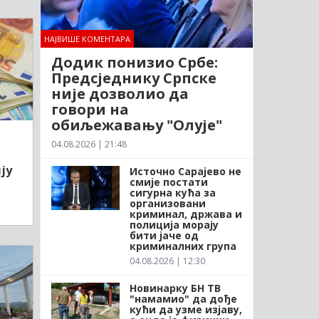
НАЈВИШЕ КОМЕНТАРА
Додик понизио Србе:
Предсједнику Српске
није дозволио да
говори на
обиљежавању "Олује"
04.08.2026 | 21:48
ју
Источно Сарајево не
смије постати
сигурна кућа за
организовани
криминал, држава и
полиција морају
бити јаче од
криминалних група
04.08.2026 | 12:30
Новинарку БН ТВ
"намамио" да дође
кући да узме изјаву,