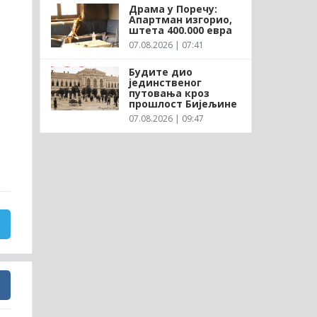
Драма у Поречу:
Апартман изгорио,
штета 400.000 евра
07.08.2026 | 07:41
Будите дио
јединственог
путовања кроз
прошлост Бијељине
07.08.2026 | 09:47