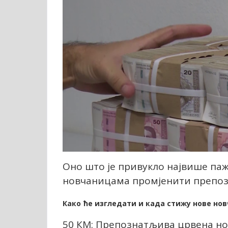
Оно што је привукло највише паж
новчаницама промјенити препоз
Како ће изгледати и када стижу нове но
50 КМ: Препознатљива црвена нов