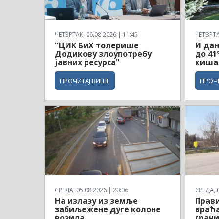
ЧЕТВРТАК, 06.08.2026 | 11:45
ЧЕТВРТАК
"ЦИК БиХ толерише
И дан
Додикову злоупотребу
до 41
јавних ресурса"
киша
ПРОЧИТАЈ ВИШЕ
ПРОЧ
СРЕДА, 05.08.2026 | 20:06
СРЕДА, 0
На излазу из земље
Прави
забиљежене дуге колоне
враћа
возила
грани