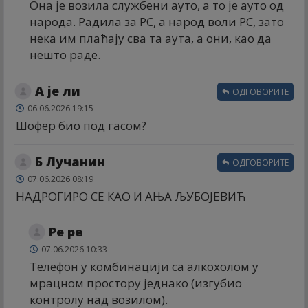
Она је возила службени ауто, а то је ауто од
народа. Радила за РС, а народ воли РС, зато
нека им плаћају сва та аута, а они, као да
нешто раде.
А је ли
ОДГОВОРИТЕ
06.06.2026 19:15
Шофер био под гасом?
Б Лучанин
ОДГОВОРИТЕ
07.06.2026 08:19
НАДРОГИРО СЕ КАО И АЊА ЉУБОЈЕВИЋ
Ре ре
07.06.2026 10:33
Телефон у комбинацији са алкохолом у
мрацном простору једнако (изгубио
контролу над возилом).