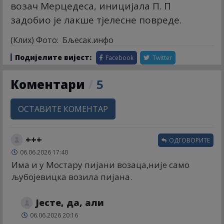
возач Мерцедеса, иницијала П. П
задобио је лакше тјелесне повреде.
(Клиx) Фото: Бљесак.инфо
Подијелите вијест:
Facebook
Twitter
Коментари
/
5
ОСТАВИТЕ КОМЕНТАР
+++
ОДГОВОРИТЕ
06.06.2026 17:40
Има и у Мостару пијани возаца,није само
љубојевицка возила пијана.
Јесте, да, али
06.06.2026 20:16