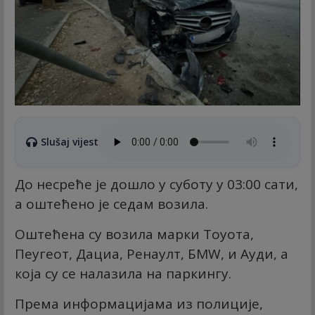
Slušaj vijest
До несреће је дошло у суботу у 03:00 сати,
а оштећено је седам возила.
Оштећена су возила марки Тоyота,
Пеугеот, Дациа, Ренаулт, БМW, и Ауди, а
која су се налазила на паркингу.
Према информацијама из полиције,