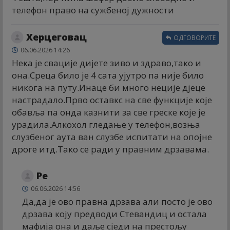
телефон право на сужбеној дужности
Херцеговац
ОДГОВОРИТЕ
06.06.2026 14:26
Нека је свације дијете зиво и здраво,тако и
она.Среца било је 4 сата ујутро па није било
никога на путу.Инаце би много неције дјеце
настрадало.Прво оставкс на све функције које
обавља па онда казнити за све греске које је
урадила.Алкохол гледање у телефон,возња
слузбеног аута ван слузбе испитати на опојне
дроге итд.Тако се ради у правним дрзавама.
Ре
06.06.2026 14:56
Да,да је ово правна дрзава али посто је ово
дрзава коју предводи Стевандиц и остала
мафија она и даље сједи на престољу