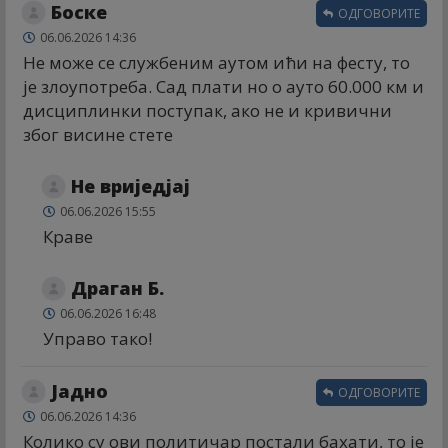
Боске
ОДГОВОРИТЕ
06.06.2026 14:36
Не може се службеним аутом ићи на фесту, то
је злоупотреба. Сад плати но о ауто 60.000 км и
дисциплинки поступак, ако не и кривични
због висине стете
Не вриједјај
06.06.2026 15:55
Краве
Драган Б.
06.06.2026 16:48
Управо тако!
Јадно
ОДГОВОРИТЕ
06.06.2026 14:36
Колико су ови политичар постали бахати, то је