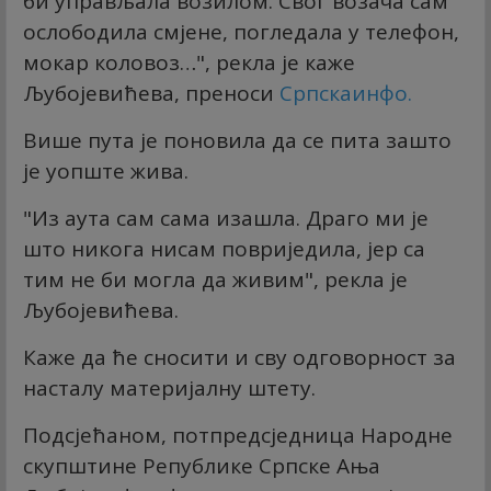
би управљала возилом. Свог возача сам
ослободила смјене, погледала у телефон,
мокар коловоз…", рекла је каже
Љубојевићева, преноси
Српскаинфо
.
Више пута је поновила да се пита зашто
је уопште жива.
"Из аута сам сама изашла. Драго ми је
што никога нисам повриједила, јер са
тим не би могла да живим", рекла је
Љубојевићева.
Каже да ће сносити и сву одговорност за
насталу материјалну штету.
Подсјећаном, потпредсједница Народне
скупштине Републике Српске Ања