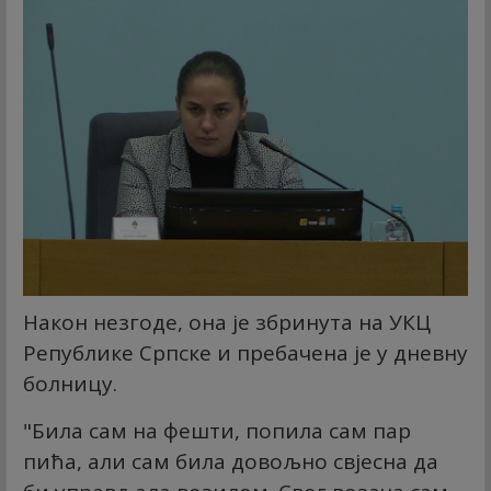
Након незгоде, она је збринута на УКЦ
Републике Српске и пребачена је у дневну
болницу.
"Била сам на фешти, попила сам пар
пића, али сам била довољно свјесна да