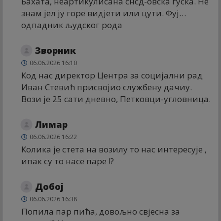
Бахата, неартикулисана снсд-овска гуска. Не
знам јел ју горе видјети или цути. Фуј…
одпадник људског рода
Зворник
06.06.2026 16:10
Код нас директор Центра за социјални рад
Иван Стевић присвојио службену дачиу.
Вози је 25 сати дневно, Петковци-угловница.
Лимар
06.06.2026 16:22
Колика је стета на возилу то нас интересује ,
ипак су то насе паре !?
Добој
06.06.2026 16:38
Попила пар пића, довољно свјесна за