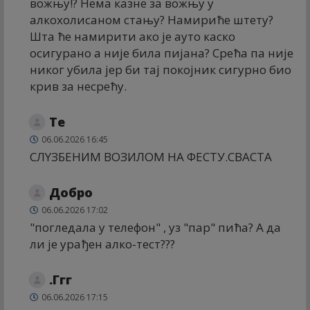
вожњу!? Нема казне за вожњу у
алкохолисаном стању? Намириће штету?
Шта ће намирити ако је ауто каско
осигурано а није била пијана? Срећа па није
никог убила јер би тај покојник сигурно био
крив за несрећу.
Те
06.06.2026 16:45
СЛYЗБЕНИМ ВОЗИЛОМ НА ФЕСТУ.СВАСТА
Добро
06.06.2026 17:02
"погледала у телефон" , уз "пар" пића? А да
ли је урађен алко-тест???
.Ггг
06.06.2026 17:15