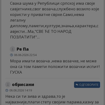
Свака шума у Републици српској има своје
савјетнике,свог возача,службено возило које
користи у приватне сврхе.Само,нема
легалну
диплому,памети,културе,знања,карактера,с
авјести...Ма,"СВЕ ЋЕ ТО НАРОД
ПОЗЛАТИТИ"...
Ре Па
06.06.2026 22:54
Мора имати возача ,нема возачке, не може
она са том памети положити возачки испит!
ГУСКА
обрисани
ОДГОВОРИТЕ
06.06.2026 14:19
Нека си ти зива и здрава,то је
највазније,плати стету својим парама,казну за