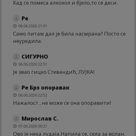
Кад се помеса алкохол и бјело,то се деси.
Ре
06.06.2026 21:51
Само питам дал је била насмрана? Посто се
неуредила.
СИГУРНО
06.06.2026 22:51
Је звао гицко Стевандић, ЛУЈКА!
Ре Брз опоравак
06.06.2026 22:52
Нажалост , не може се она опоравити!
Мирослав С.
07.06.2026 00:21
Ово је нека лудаја.Напила се, села за волан,