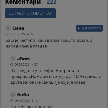
Коментари
/
222
ОСТАВИТЕ КОМЕНТАР
Сина
ОДГОВОРИТЕ
06.06.2026 14:15
Баш је честита, какав возач зашто возач, а
народ хљеба гладан
аћим
06.06.2026 14:55
Чуј гледала у телефон.Направила
прекршај.Намири штету јер је 100% крива и
друге законске санкције које је следе.
блбл
06.06.2026 15:12
Није јој ово први пут.