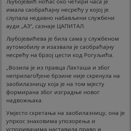
Љубојевић ноћас око четири часа је
имала саобраћајну несрећу у којој је
слупала недавно набављени службени
ауди „А3“, сазнаје ЦАПИТАЛ.
Љубојевићева је била сама у службеном
аутомобилу и изазвала је саобраћајну
несрећу на брзој цести код Рогуљића.
„Возила је из правца Лакташа и због
неприлагођене брзине није скренула на
заобилазницу која је на том мјесту
формирана због изградње новог
надвожњака.
Умјесто скретања на заобилазницу, она је
упркос знаковима упозорења и
успоривачима наставила право и