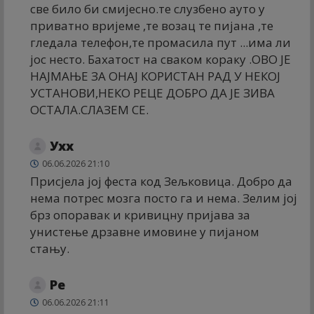
све било би смијесно.те слузбено ауто у
приватно вријеме ,те возац те пијана ,те
гледала телефон,те промасила пут ...има ли
јос несто. Бахатост на сваком кораку .ОВО ЈЕ
НАЈМАЊЕ ЗА ОНАЈ КОРИСТАН РАД У НЕКОЈ
УСТАНОВИ,НЕКО РЕЦЕ ДОБРО ДА ЈЕ ЗИВА
ОСТАЛА.СЛАЗЕМ СЕ.
Ухх
06.06.2026 21:10
Присјела јој феста код Зељковица. Добро да
нема потрес мозга посто га и нема. Зелим јој
брз опоравак и кривицну пријава за
унистење дрзавне имовине у пијаном
стању.
Ре
06.06.2026 21:11