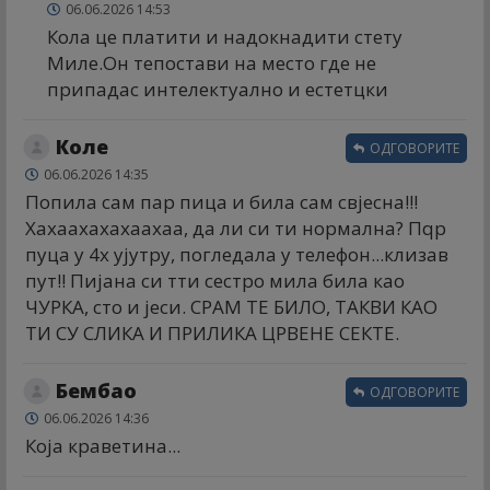
06.06.2026 14:53
Кола це платити и надокнадити стету
Миле.Он тепостави на место где не
припадас интелектуално и естетцки
Коле
ОДГОВОРИТЕ
06.06.2026 14:35
Попила сам пар пица и била сам свјесна!!!
Хахаахахахаахаа, да ли си ти нормална? Пqр
пуца у 4х ујутру, погледала у телефон...клизав
пут!! Пијана си тти сестро мила била као
ЧУРКА, сто и јеси. СРАМ ТЕ БИЛО, ТАКВИ КАО
ТИ СУ СЛИКА И ПРИЛИКА ЦРВЕНЕ СЕКТЕ.
Бембао
ОДГОВОРИТЕ
06.06.2026 14:36
Која краветина...