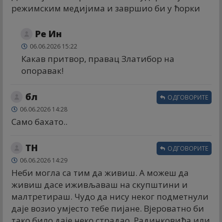
режимским медијима и завршио би у ћорки
Ре Ин
06.06.2026 15:22
Какав притвор, правац Златибор на
опоравак!
бл
ОДГОВОРИТЕ
06.06.2026 14:28
Само бахато..
ТН
ОДГОВОРИТЕ
06.06.2026 14:29
Неби могла са тим да живиш. А можеш да
живиш дасе иживљаваш на скупштини и
малтретираш. Чудо да нису неког подметнули
даје возио умјесто тебе пијане. Вјероватно би
тако било даје неко страдао. Радинковића или