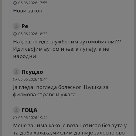
06.06.2026 17:55
Нови закон
Ре
06.06.2026 18:22
На феште иде службеним аутомобилом???
Иди својим аутом и њега лупају, а не
народни.
Псyцхо
06.06.2026 18:44
Ја гледај погледа болесног. Њушка за
филмова страве и ужаса.
ГОЦА
06.06.2026 19:44
Мене занима како је возац отисао без аута у
та доба хахаха,мислим да није залосно ово