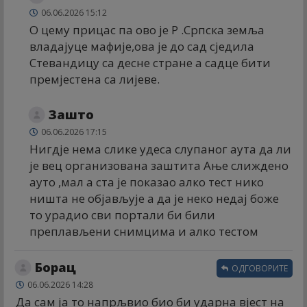
06.06.2026 15:12
О цему прицас па ово је Р .Српска земља
владајуце мафије,ова је до сад сједила
Стевандицу са десне стране а садце бити
премјестена са лијеве.
Зашто
06.06.2026 17:15
Нигдје нема слике удеса слупаног аута да ли
је вец организована заштита Ање слиждено
ауто ,мал а ста је показао алко тест нико
ништа не објављује а да је неко недај боже
то урадио сви портали би били
преплављени снимцима и алко тестом
Борац
ОДГОВОРИТЕ
06.06.2026 14:28
Да сам ја то напрљвио био би ударна вјест на