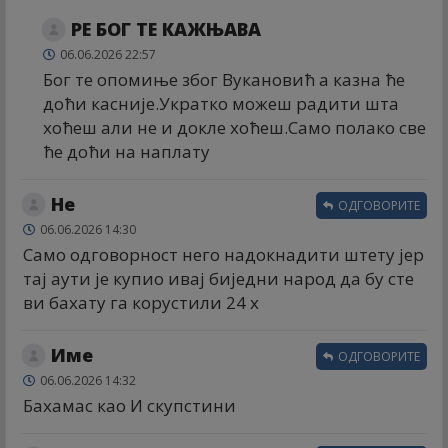
РЕ БОГ ТЕ КАЖЊАВА
06.06.2026 22:57
Бог те опомиње због Вукановић а казна ће
доћи касније.Укратко можеш радити шта
хоћеш али не и докле хоћеш.Само полако све
ће доћи на наплату
Не
ОДГОВОРИТЕ
06.06.2026 14:30
Само одговорност него надокнадити штету јер
тај аути је купио ивај биједни народ да бу сте
ви бахату га корустили 24 х
Име
ОДГОВОРИТЕ
06.06.2026 14:32
Бахамас као И скупстини