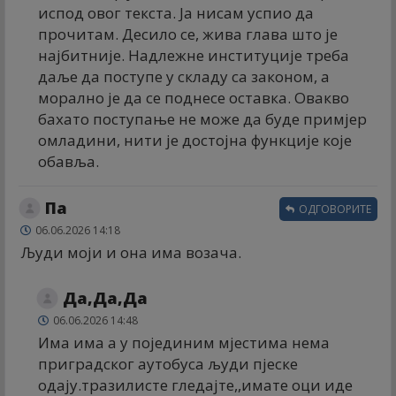
испод овог текста. Ја нисам успио да
прочитам. Десило се, жива глава што је
најбитније. Надлежне институције треба
даље да поступе у складу са законом, а
морално је да се поднесе оставка. Овакво
бахато поступање не може да буде примјер
омладини, нити је достојна функције које
обавља.
Па
ОДГОВОРИТЕ
06.06.2026 14:18
Људи моји и она има возача.
Да,Да,Да
06.06.2026 14:48
Има има а у појединим мјестима нема
приградског аутобуса људи пјеске
одају.тразилисте гледајте,,имате оци иде