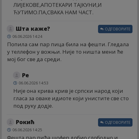
ЛИЈЕКОВЕ,АПОТЕКАРИ ТАЈКУНИ,И
ЋУТИМО.ПА,СВАКА НАМ ЧАСТ.
Шта каже?
ОДГОВОРИТЕ
06.06.2026 14:24
Попила сам пар пица била на фешти. Гледала
у теллефон у вожњи. Није то ништа мени ће
мој бог све да среди.
Ре
06.06.2026 14:53
Није она крива крив је српски народ који
гласа за оваке идиоте који унистите све сто
под руку додје.
Рокић
ОДГОВОРИТЕ
06.06.2026 14:25
Фешта,пар пића шофер добио слободно и