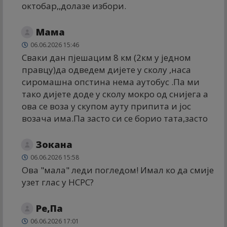
октобар,,долазе избори.
Мама
06.06.2026 15:46
Сваки дан пјешацим 8 км (2км у једном
правцу)да одведем дијете у сколу ,наса
сиромашна опстина нема аутобус .Па ми
тако дијете доде у сколу мокро од снијега а
ова се воза у скупом ауту припита и јос
возача има.Па засто си се борио тата,засто
Зокана
06.06.2026 15:58
Ова "мала" леди погледом! Имал ко да смије
узет глас у НСРС?
Ре,Па
06.06.2026 17:01