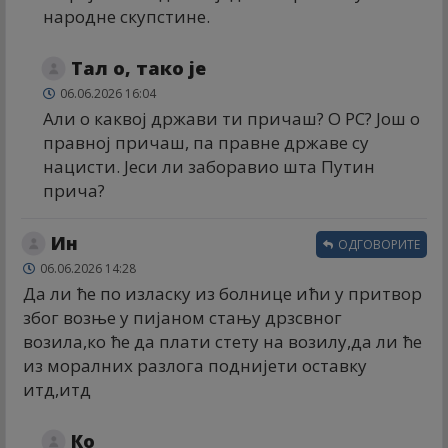
народне скупстине.
Тал о, тако је
06.06.2026 16:04
Али о каквој држави ти причаш? О РС? Још о
правној причаш, па правне државе су
нацисти. Јеси ли заборавио шта Путин
прича?
Ин
ОДГОВОРИТЕ
06.06.2026 14:28
Да ли ће по изласку из болнице ићи у притвор
због возње у пијаном стању дрзсвног
возила,ко ће да плати стету на возилу,да ли ће
из моралних разлога поднијети оставку
итд,итд
Ко