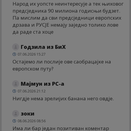
Народ их уопсте неинтересује а тек њиховог
предсједника 90 милиона годисњи будзет.
Па мислим да сви предсједници европских
дрзава и РУСЈЕ немају заједно толико лове
да раде ста хоце
Годзила из БиХ
07.06.2026 15:27
Остајемо ли послије ове саобрацајке на
европском путу?
Мајмун из РС-а
07.06.2026 21:12
Нигдје нема зрелијих банана него овдје.
зоки
08.06.2026 08:56
Има ли бар један позитиван коментар