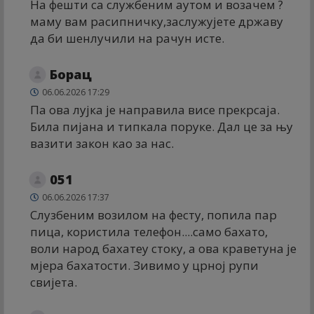
На фешти са службеним аутом и возачем ?
маму вам расипничку,заслужујете државу
да би шенлучили на рачун исте.
Борац
06.06.2026 17:29
Па ова лујка је направила висе прекрсаја.
Била пијана и типкала поруке. Дал це за њу
вазити закон као за нас.
051
06.06.2026 17:37
Слузбеним возилом на фесту, попила пар
пица, користила телефон....само бахато,
воли народ бахатеу стоку, а ова краветуна је
мјера бахатости. Зивимо у црној рупи
свијета.