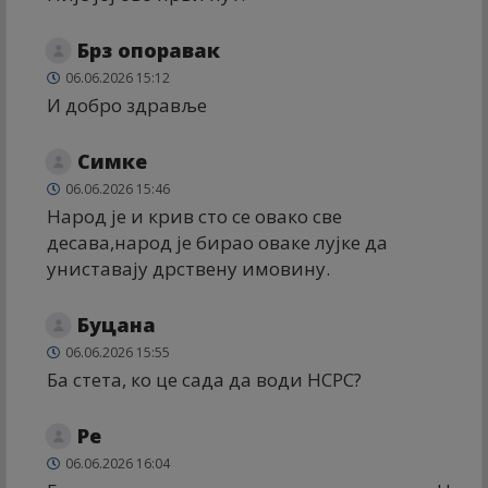
Брз опоравак
06.06.2026 15:12
И добро здравље
Симке
06.06.2026 15:46
Народ је и крив сто се овако све
десава,народ је бирао оваке лујке да
униставају дрствену имовину.
Буцана
06.06.2026 15:55
Ба стета, ко це сада да води НСРС?
Ре
06.06.2026 16:04