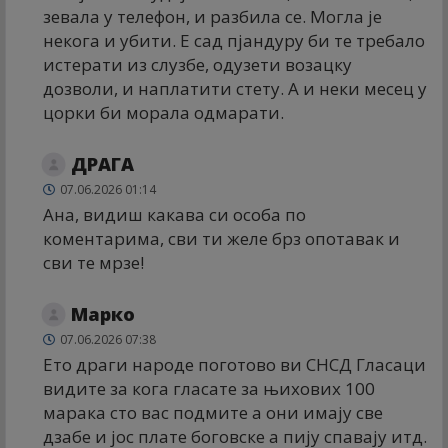
зевала у телефон, и разбила се. Могла је
некога и убити. Е сад пјандуру би те требало
истерати из слузбе, одузети возацку
дозволи, и наплатити стету. А и неки месец у
цорки би морала одмарати.
ДРАГА
07.06.2026 01:14
Ана, видиш какава си особа по
коментарима, сви ти желе брз опотавак и
сви те мрзе!
Марко
07.06.2026 07:38
Ето драги народе поготово ви СНСД Гласаци
видите за кога гласате за њихових 100
марака сто вас подмите а они имају све
дзабе и јос плате боговске а пију спавају итд.