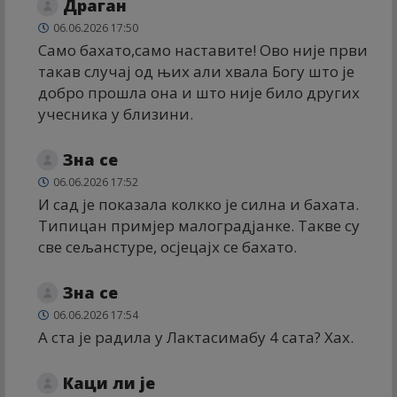
Драган
06.06.2026 17:50
Само бахато,само наставите! Ово није први
такав случај од њих али хвала Богу што је
добро прошла она и што није било других
учесника у близини.
Зна се
06.06.2026 17:52
И сад је показала колкко је силна и бахата.
Типицан примјер малоградјанке. Такве су
све сељанстуре, осјецајх се бахато.
Зна се
06.06.2026 17:54
А ста је радила у Лактасимабу 4 сата? Хах.
Каци ли је