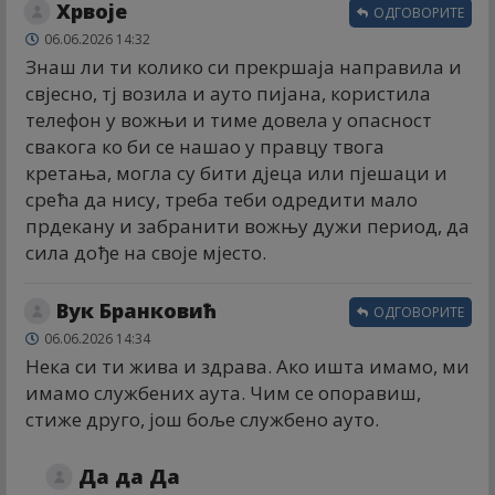
Хрвоје
ОДГОВОРИТЕ
06.06.2026 14:32
Знаш ли ти колико си прекршаја направила и
свјесно, тј возила и ауто пијана, користила
телефон у вожњи и тиме довела у опасност
свакога ко би се нашао у правцу твога
кретања, могла су бити дјеца или пјешаци и
срећа да нису, треба теби одредити мало
прдекану и забранити вожњу дужи период, да
сила дође на своје мјесто.
Вук Бранковић
ОДГОВОРИТЕ
06.06.2026 14:34
Нека си ти жива и здрава. Ако ишта имамо, ми
имамо службених аута. Чим се опоравиш,
стиже друго, још боље службено ауто.
Да да Да