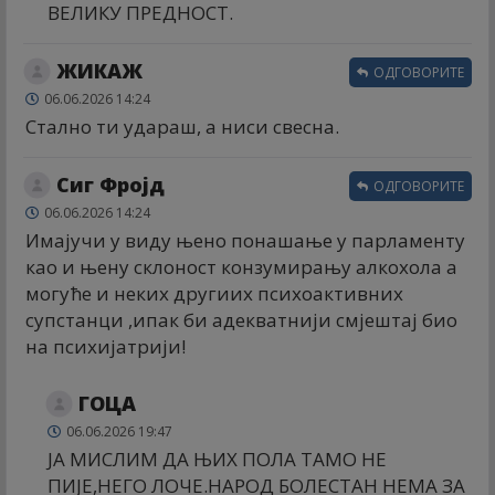
ВЕЛИКУ ПРЕДНОСТ.
ЖИКАЖ
ОДГОВОРИТЕ
06.06.2026 14:24
Стално ти удараш, а ниси свесна.
Сиг Фројд
ОДГОВОРИТЕ
06.06.2026 14:24
Имајучи у виду њено понашање у парламенту
као и њену склоност конзумирању алкохола а
могуће и неких другиих психоактивних
супстанци ,ипак би адекватнији смјештај био
на психијатрији!
ГОЦА
06.06.2026 19:47
ЈА МИСЛИМ ДА ЊИХ ПОЛА ТАМО НЕ
ПИЈЕ,НЕГО ЛОЧЕ.НАРОД БОЛЕСТАН НЕМА ЗА