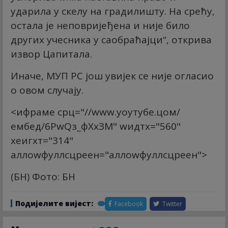
ударила у скелу на градилишту. На срећу,
остала је неповријеђена и није било
других учесника у саобраћајци“, открива
извор Цапитала.
Иначе, МУП РС још увијек се није огласио
о овом случају.
<ифраме срц="//www.yоутубе.цом/
ембед/6РwQз_фXxЗМ" wидтх="560"
хеигхт="314"
аллоwфуллсцреен="аллоwфуллсцреен">
(БН) Фото: БН
Подијелите вијест:
Facebook
Twitter