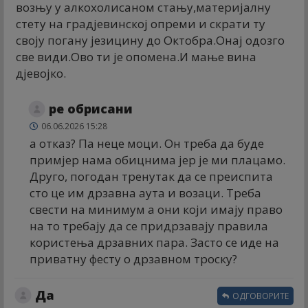
возњу у алкохолисаном стању,материјалну
стету на градјевинској опреми и скрати ту
своју погану језицину до Октобра.Онај одозго
све види.Ово ти је опомена.И мање вина
дјевојко.
ре обрисани
06.06.2026 15:28
а отказ? Па неце моци. Он треба да буде
примјер нама обицнима јер је ми плацамо.
Друго, погодан тренутак да се преиспита
сто це им дрзавна аута и возаци. Треба
свести на минимум а они који имају право
на то требају да се придрзавају правила
користења дрзавних пара. Засто се иде на
приватну фесту о дрзавном троску?
Да
ОДГОВОРИТЕ