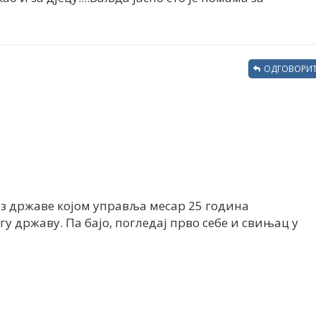
ОДГОВОРИТ
из државе којом управља месар 25 година
у државу. Па бајо, погледај прво себе и свињац у