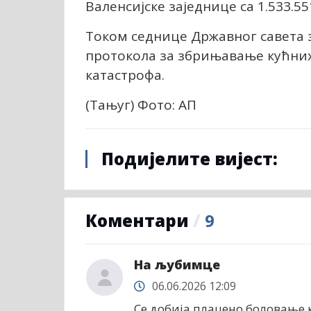
Валенсијске заједнице са 1.533.55
Током седнице Државног савета 
протокола за збрињавање кућних
катастрофа.
(Тањуг) Фото: АП
Подијелите вијест:
Коментари
/
9
На љубимце
06.06.2026 12:09
Се добија плацено боловање ка