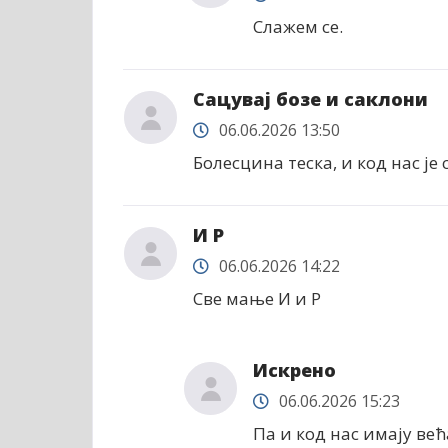
Слажем се.
Сацувај бозе и саклони
06.06.2026 13:50
Болесцина теска, и код нас је
И Р
06.06.2026 14:22
Све мање И и Р
Искрено
06.06.2026 15:23
Па и код нас имају ве