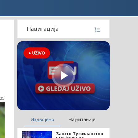
Навигација
● UŽIVO
:05
Издвојено
Најчитаније
Зашто Тужилаштво