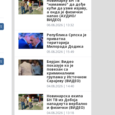
Новинарку БН ТВ
"намамио" да дође
кући да узме изјаву,
а онда је физички
напао (АУДИО/
ВИДЕО)
06.08.2026 | 13:32
Е
Република Српска је
приватна
територија
Милорада Додика
05.08.2026 | 15:49
Берјан: Видео
Е
показује ко је
повезан са
криминалним
групама у Источном
Сарајеву (ВИДЕО)
04.08.2026 | 14:40
Новинарска екипа
БН ТВ из Добоја
нападнута вербално
и физички (ВИДЕО)
04.08.2026 | 13:18