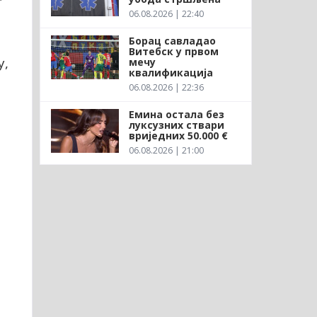
06.08.2026 | 22:40
Борац савладао
Витебск у првом
у,
мечу
квалификација
06.08.2026 | 22:36
Емина остала без
луксузних ствари
вриједних 50.000 €
06.08.2026 | 21:00