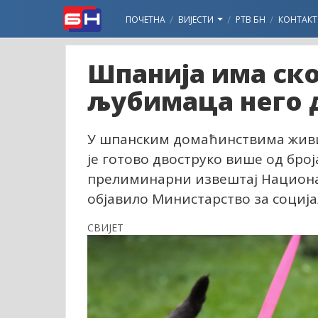
ПОЧЕТНА
ВИЈЕСТИ
РТВ БН
КОНТАКТ
Шпанија има ск
љубимаца него 
У шпанским домаћинствима живи
је готово двоструко више од број
прелиминарни извештај Национал
објавило Министарство за социј
СВИЈЕТ