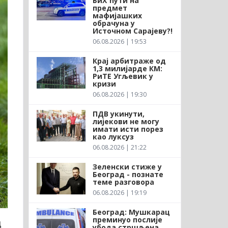
БиХ ћути на
предмет
мафијашких
обрачуна у
Источном Сарајеву?!
06.08.2026 | 19:53
Крај арбитраже од
1,3 милијарде КМ:
РиТЕ Угљевик у
кризи
06.08.2026 | 19:30
ПДВ укинути,
лијекови не могу
имати исти порез
као луксуз
06.08.2026 | 21:22
Зеленски стиже у
Београд - познате
теме разговора
06.08.2026 | 19:19
Београд: Мушкарац
преминуо послије
д
убода стршљена