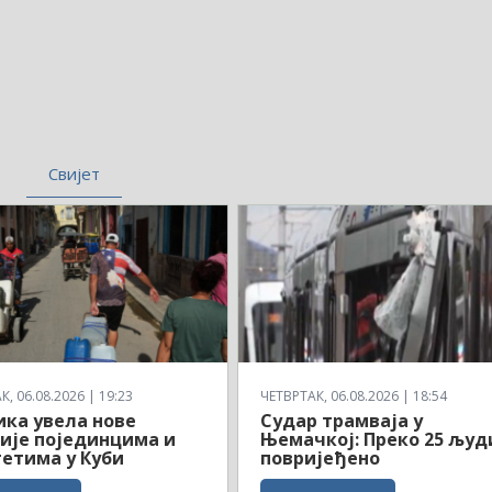
Свијет
, 06.08.2026 | 19:23
ЧЕТВРТАК, 06.08.2026 | 18:54
ка увела нове
Судар трамваја у
ије појединцима и
Њемачкој: Преко 25 људ
етима у Куби
повријеђено