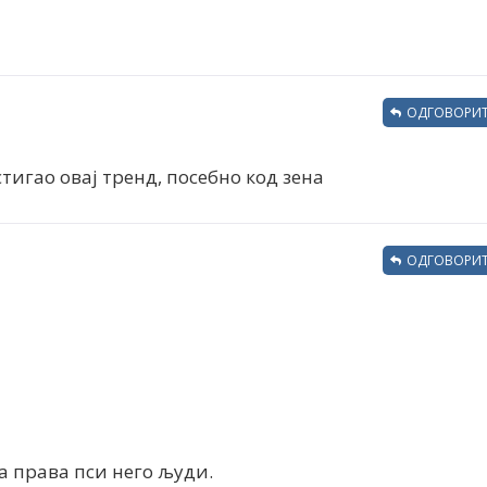
ОДГОВОРИТ
 стигао овај тренд, посебно код зена
ОДГОВОРИТ
ћа права пси него људи.