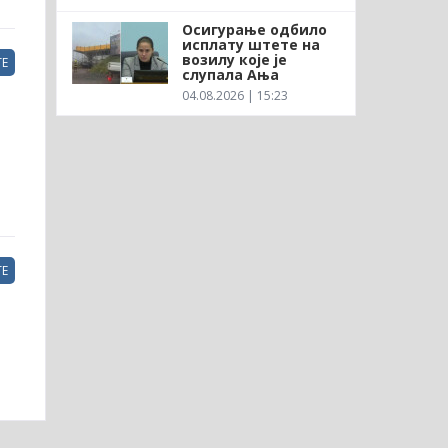
Осигурање одбило
исплату штете на
возилу које је
Е
слупала Ања
04.08.2026 | 15:23
Е