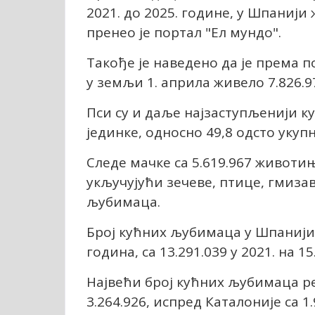
2021. до 2025. године, у Шпанији
пренео је портал "Ел мундо".
Такође је наведено да је према 
у земљи 1. априла живело 7.826.9
Пси су и даље најзаступљенији к
јединке, односно 49,8 одсто укупн
Следе мачке са 5.619.967 животи
укључујући зечеве, птице, гмиза
љубимаца.
Број кућних љубимаца у Шпанији 
година, са 13.291.039 у 2021. на 15
Највећи број кућних љубимаца ре
3.264.926, испред Каталоније са 1