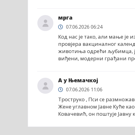
мрга
07.06.2026 06:24
Код нас је тако, али мање је 
провјера вакциналног календ
животиња одрећи љубимца, јер
виђени, модерни грађани пр
А у Њемачкој
07.06.2026 11:06
Троструко , Пси се размножава
Жене углавном Јавне Куће као
Ковачевић, он поштује Јавну к