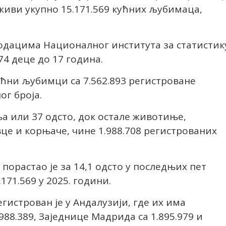
 живи укупно 15.171.569 кућних љубимаца,
подацима Националног института за статистик
74 деце до 17 година.
ућни љубимци са 7.562.893 регистроване
ог броја.
ња или 37 одсто, док остале животиње,
вце и корњаче, чине 1.988.708 регистрованих
порастао је за 14,1 одсто у последњих пет
.171.569 у 2025. години.
гистрован је у Андалузији, где их има
.988.389, Заједнице Мадрида са 1.895.979 и