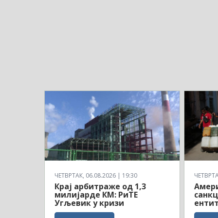
ЧЕТВРТАК, 06.08.2026 | 19:30
ЧЕТВРТАК
Крај арбитраже од 1,3
Амери
милијарде КМ: РиТЕ
санкц
Угљевик у кризи
ентит