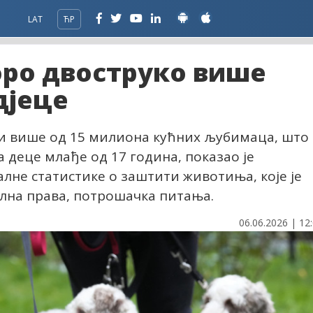
LAT
ЋР
оро двоструко више
дјеце
 више од 15 милиона кућних љубимаца, што
а деце млађе од 17 година, показао је
не статистике о заштити животиња, које је
ална права, потрошачка питања.
06.06.2026 | 12