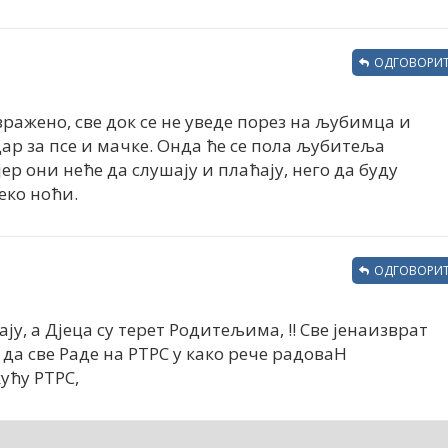
ОДГОВОРИТ
изражено, све док се не уведе порез на љубимца и
ар за псе и мачке. Онда ће се пола љубитеља
 они неће да слушају и плаћају, него да буду
еко ноћи.
ОДГОВОРИТ
ју, а Дјеца су терет Родитељима, !! Све јенаизврат
 да све Раде на РТРС у како рече радоваН
ућу РТРС,