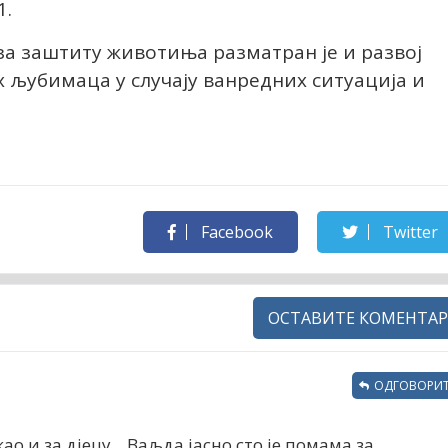
1.
за заштиту животиња разматран је и развој
 љубимаца у случају ванредних ситуација и
Facebook
Twitter
ОСТАВИТЕ КОМЕНТАР
ОДГОВОРИТ
о и за дјецу....Ваљда јасно сто је помама за