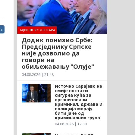
Е
НАЈВИШЕ КОМЕНТАРА
Додик понизио Србе:
Предсједнику Српске
није дозволио да
говори на
обиљежавању "Олује"
04.08.2026 | 21:48
Источно Сарајево не
смије постати
сигурна кућа за
организовани
криминал, држава и
полиција морају
бити јаче од
криминалних група
04.08.2026 | 12:30