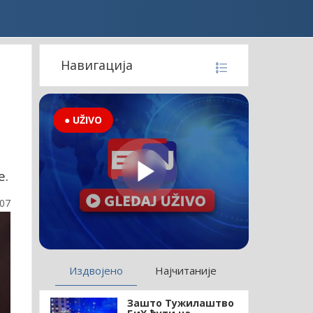
Навигација
● UŽIVO
е.
:07
Издвојено
Најчитаније
Зашто Тужилаштво