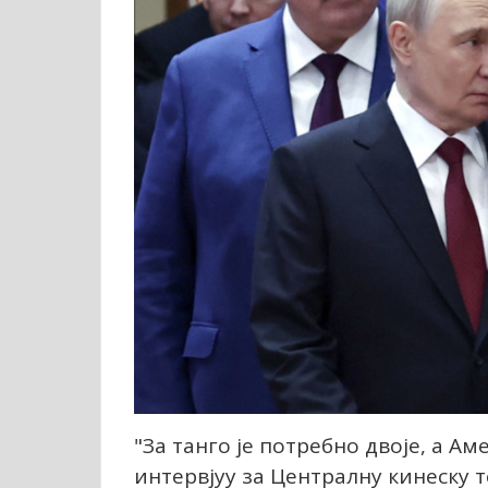
"За танго је потребно двоје, а Ам
интервјуу за Централну кинеску 