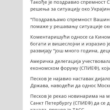
Такође је поздравио спремност 
решења за ситуацију око Украјин
"Поздрављамо спремност Вашингт
помаже у решавању ситуације око 
Коментаришући односе са Кином,
богати и вишеслојни и изразио ј
развијају "још много година, дец
Америчка делегација учествовал
економском форуму (СПИЕФ), који с
Песков је најавио наставак дија
Држава, наводећи да однос Моск
Песков је рекао новинарима на м
Санкт Петербургу (СПИЕФ) да се д
канала, пренео је ТАСС.