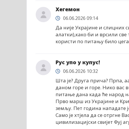
Хегемон
06.06.2026 09:14
Да није Украјине и слицних си
алатки),како би и врсили све 
користи по питању било цега..
Рус упо у купус!
06.06.2026 10:32
Шта је? Друга прича? Прпа, а
даном горе и горе. Нико вас 
питање дана када ће народ н
Прво марш из Украјине и Кри
земљу. Пет година нападате 
Само је хтјела да се отргне В
цивилизацијски свијет Фуј аг