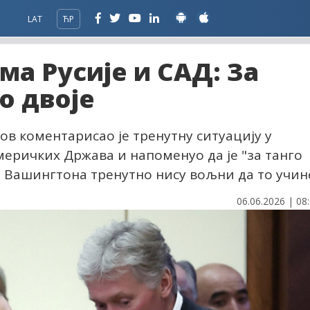
LAT
ЋР
ма Русије и САД: За
о двоје
в коментарисао је тренутну ситуацију у
еричких Држава и напоменуо да је "за танго
 Вашингтона тренутно нису вољни да то учин
06.06.2026 | 08