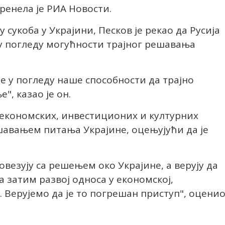
пренела је РИА Новости.
сукоба у Украјини, Песков је рекао да Русија
у погледу могућности трајног решавања
 у погледу наше способности да трајно
, казао је он.
 економских, инвестиционих и културних
ешавањем питања Украјине, оцењујући да је
везују са решењем око Украјине, а верују да
 затим развој односа у економској,
. Верујемо да је то погрешан приступ", оцени