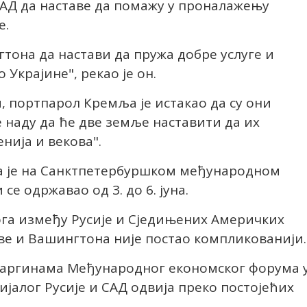
САД да наставе да помажу у проналажењу
е.
она да настави да пружа добре услуге и
Украјине", рекао је он.
 портпарол Кремља је истакао да су они
е наду да ће две земље наставити да их
енија и векова".
а је на Санктпетербуршком међународном
е одржавао од 3. до 6. јуна.
лога између Русије и Сједињених Америчких
ве и Вашингтона није постао компликованији.
аргинама Међународног економског форума у ​
ијалог Русије и САД одвија преко постојећих