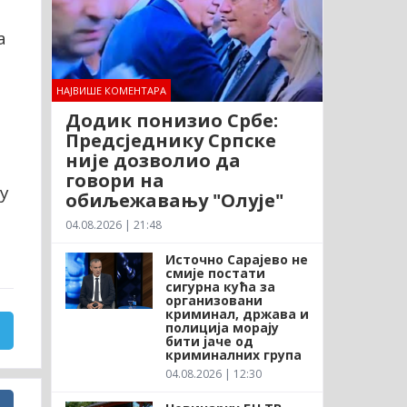
а
НАЈВИШЕ КОМЕНТАРА
Додик понизио Србе:
Предсједнику Српске
није дозволио да
говори на
у
обиљежавању "Олује"
04.08.2026 | 21:48
Источно Сарајево не
смије постати
сигурна кућа за
организовани
криминал, држава и
полиција морају
бити јаче од
криминалних група
04.08.2026 | 12:30