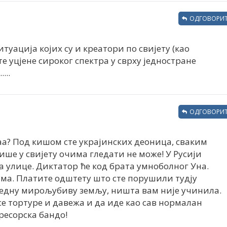
ОДГОВОРИТ
туација којих су и креатори по свијету (као
те уцјене сироког спектра у сврху једностране
...
ОДГОВОРИТ
аа? Под кишом сте украјинских деоница, сваким
више у свијету очима гледати не може! У Русији
а улице. Диктатор ће код брата умноболног Уна.
ма. Платите одштету што сте порушили тудју
једну мирољубиву земљу, ништа вам није учинила.
асе тортуре и давежа и да иде као сав нормалан
ресорска бандо!