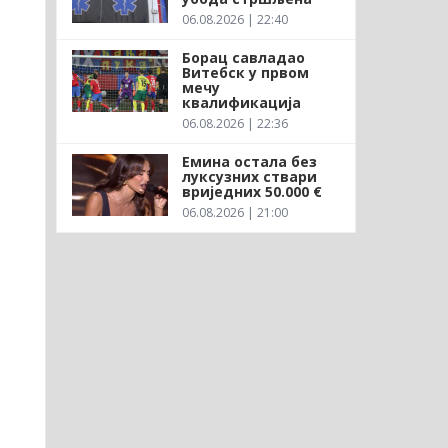
06.08.2026 | 22:40
Борац савладао
Витебск у првом
мечу
квалификација
06.08.2026 | 22:36
Емина остала без
луксузних ствари
вриједних 50.000 €
06.08.2026 | 21:00
о