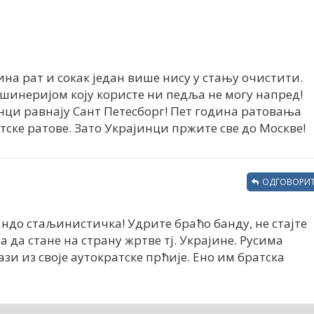
ина рат и сокак један више нису у стању очистити.
шинеријом коју користе ни педља не могу напред!
нци равнају Сант Петесборг! Пет година ратовања
етске ратове. Зато Украјинци пржите све до Москве!
ОДГОВОРИТ
андо стаљинистичка! Удрите браћо банду, не стајте
а да стане на страну жртве тј. Украјине. Русима
и из своје аутократске прћије. Ено им братска