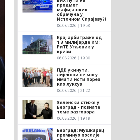
БиХ ћути на
предмет
мафијашких
обрачуна у
Источном Сарајеву?!
06.08.2026 | 19:53
Крај арбитраже од
1,3 милијарде КМ:
РиТЕ Угљевик у
кризи
06.08.2026 | 19:30
ПДВ укинути,
лијекови не могу
имати исти порез
као луксуз
06.08.2026 | 21:22
Зеленски стиже у
Београд - познате
теме разговора
06.08.2026 | 19:19
Београд: Мушкарац
преминуо послије
убода стршљена