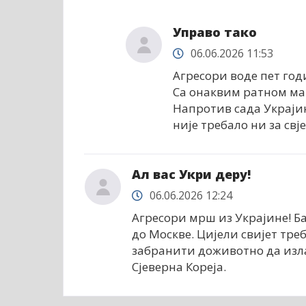
Управо тако
06.06.2026 11:53
Агресори воде пет год
Са онаквим ратном ма
Напротив сада Украји
није требало ни за свј
Ал вас Укри деру!
06.06.2026 12:24
Агресори мрш из Украјине! Б
до Москве. Цијели свијет треб
забранити доживотно да излаз
Сјеверна Кореја.