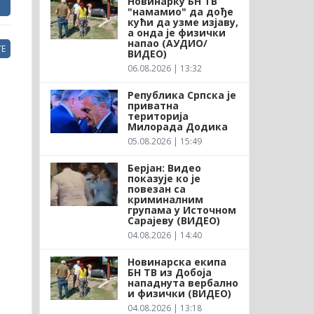
Новинарку БН ТВ
"намамио" да дође
кући да узме изјаву,
а онда је физички
напао (АУДИО/
Е
ВИДЕО)
06.08.2026 | 13:32
Република Српска је
приватна
територија
Милорада Додика
05.08.2026 | 15:49
Берјан: Видео
показује ко је
повезан са
криминалним
групама у Источном
Сарајеву (ВИДЕО)
04.08.2026 | 14:40
Новинарска екипа
БН ТВ из Добоја
нападнута вербално
и физички (ВИДЕО)
04.08.2026 | 13:18