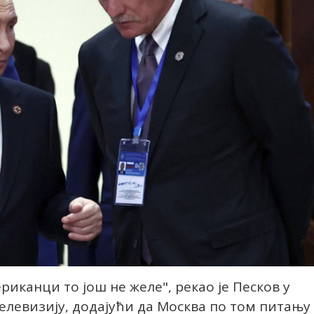
ериканци то још не желе", рекао је Песков у
телевизију, додајући да Москва по том питању