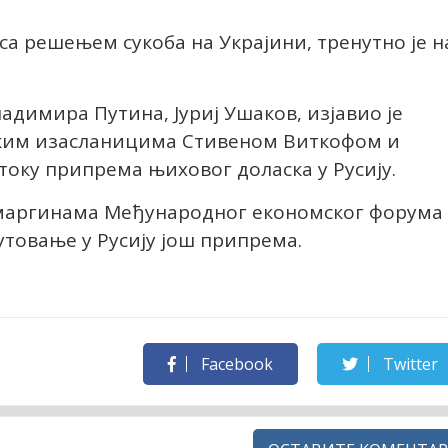
и са решењем сукоба на Украјини, тренутно је н
димира Путина, Јуриј Ушаков, изјавио је
ичким изасланицима Стивеном Виткофом и
току припрема њиховог доласка у Русију.
 маргинама Међународног економског форума 
утовање у Русију још припрема.
Facebook
Twitter