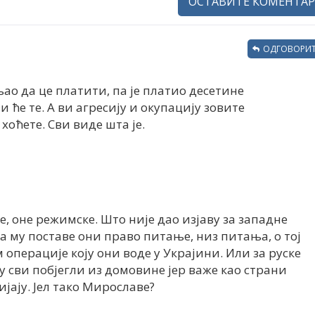
ОСТАВИТЕ КОМЕНТАР
ОДГОВОРИТ
ао да це платити, па је платио десетине
 ће те. А ви агресију и окупацију зовите
хоћете. Сви виде шта је.
е, оне режимске. Што није дао изјаву за западне
да му поставе они право питање, низ питања, о тој
операције коју они воде у Украјини. Или за руске
су сви побјегли из домовине јер важе као страни
ијају. Јел тако Мирославе?