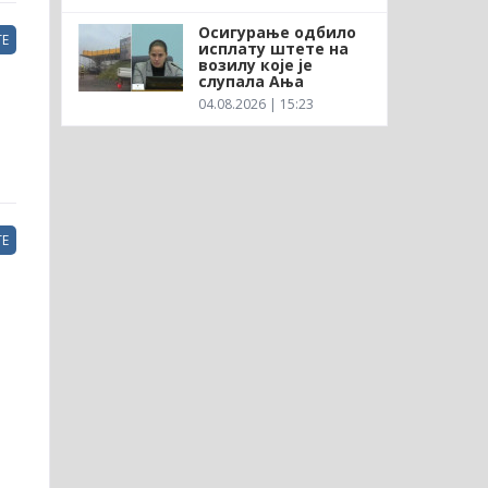
Осигурање одбило
Е
исплату штете на
возилу које је
слупала Ања
04.08.2026 | 15:23
Е