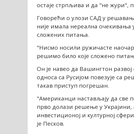
остаје стрпљива и да "не жури", 
Говорећи о улози САД у решавању 
није имала нереална очекивања 
сложених питања.
"Нисмо носили ружичасте наочаре
решимо било које сложено питање"
Он је навео да Вашингтон развој
односа са Русијом повезује са р
такав приступ погрешан.
"Американци настављају да све по
прво долази решење у Украјини, а
инвестиционој и културној сфери
је Песков.