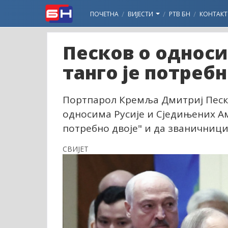
ПОЧЕТНА
ВИЈЕСТИ
РТВ БН
КОНТАКТ
Песков о односи
танго је потребн
Портпарол Кремља Дмитриј Песко
односима Русије и Сједињених Ам
потребно двоје" и да званичници
СВИЈЕТ