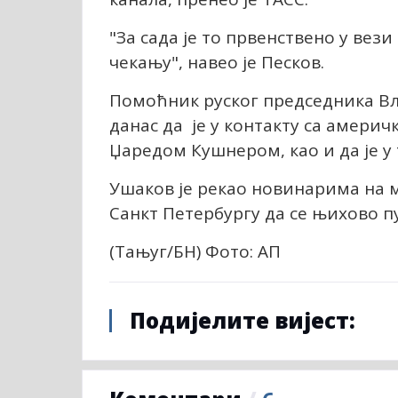
"За сада је то првенствено у вез
чекању", навео је Песков.
Помоћник руског председника Вла
данас да је у контакту са амер
Џаредом Кушнером, као и да је у 
Ушаков је рекао новинарима на
Санкт Петербургу да се њихово п
(Тањуг/БН) Фото: АП
Подијелите вијест: