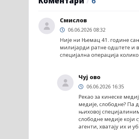
Коментари
/
6
Смислов
06.06.2026 08:32
Није ни Њемац 41. године сањ
милијарди ратне одштете и ви
специјална операција колико 
Чуј ово
06.06.2026 16:35
Рекао за кинеске медиј
медије, слободне? Па 
њиховој специјалиним 
слободне медије који 
агенти, хватају их и уб