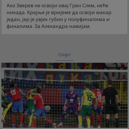
Ако Зверев не освоји овај Грен Слем, неће
никада. Крајње је вријеме да освоји макар
један, јер је увјек губио у полуфиналима и
финалима. За Алеxандра навијам.
Спорт