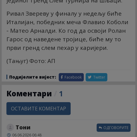
јединог гренд слем турнира на шљаци.
Ривал Звереву у финалу у недељу биће
Италијан, победник меча Флавио Коболи
- Матео Арналди. Ко год да освоји Ролан
Гарос од наведене тројице, биће му то
први гренд слем пехар у каријери.
(Тањуг) Фото: АП
Подијелите вијест:
Facebook
Twitter
Коментари
/
1
ОСТАВИТЕ КОМЕНТАР
Тони
ОДГОВОРИТЕ
06.06.2026 06:48