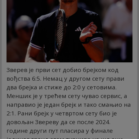
Зверев је први сет добио брејком код
вођства 6:5. Немац у другом сету прави
два брејка и стиже до 2:0 у сетовима.
Меншик је у трећем сету чувао сервис, а
направио је један брејк и тако смањио на
2:1. Рани брејк у четвртом сету био је
довољан Звереву да се после 2024.
године други пут пласира у финале