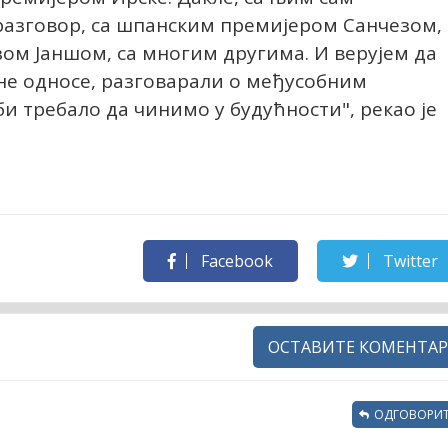
разговор, са шпанским премијером Санчезом,
ом Јаншом, са многим другима. И верујем да
е односе, разговарали о међусобним
би требало да чинимо у будућности", рекао је
Facebook
Twitter
ОСТАВИТЕ КОМЕНТАР
ОДГОВОРИТ