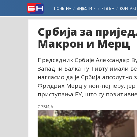
ПОЧЕТНА
ВИЈЕСТИ
РТВ БН
КОНТАКТ
Србија за пријед
Макрон и Мерц
Председник Србије Александар Вуч
Западни Балкан у Тивту имали ве
нагласио да је Србија апсолутно 
Фридрих Мерц у нон-пејперу, јер 
приступања ЕУ, што су позитивне 
СРБИЈА