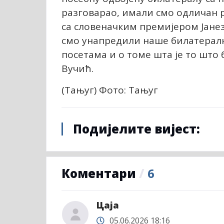
разговарао, имали смо одличан 
са словеначким премијером Јанез
смо унапредили наше билатералн
посетама и о томе шта је то што 
Вучић.
(Тањуг) Фото: Тањуг
Подијелите вијест:
Коментари
/
6
Цаја
05.06.2026 18:16