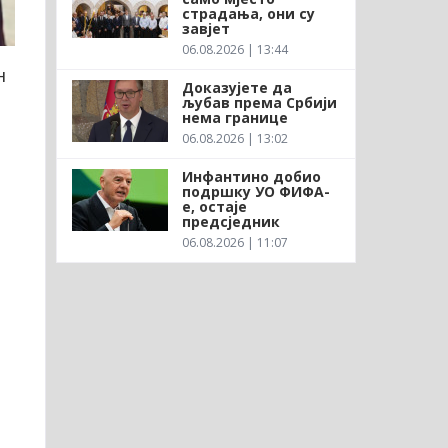
страдања, они су
завјет
06.08.2026 | 13:44
н
Доказујете да
љубав према Србији
нема границе
06.08.2026 | 13:02
Инфантино добио
подршку УО ФИФА-
е, остаје
предсједник
06.08.2026 | 11:07