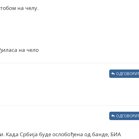
 тобом на челу.
 ђиласа на чело
ОДГОВОРИТ
ОДГОВОРИТ
си. Када Србија буде ослобођена од банде, БИА