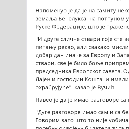
Напоменуо је да је на самиту не
земаља Бенелукса, на потпуном 
Руске Федерације, што је тражено
"И друге сличне ствари које сте 
питању рекао, али свакако мисли
добар дан иначе за Европу и Зап
ствари, све је било боље припре
председника Европског савета. 
Лајен и господин Кошта, и имали 
охрабрујуће", казао је Вучић.
Навео је да је имао разговоре са
"Дуге разговоре имао сам и са б
Говорим зато што то није уобичај
посебну одвојену билатералу са 