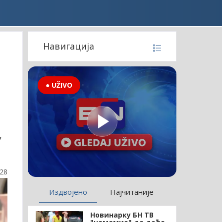
Навигација
● UŽIVO
у
:28
Издвојено
Најчитаније
Новинарку БН ТВ