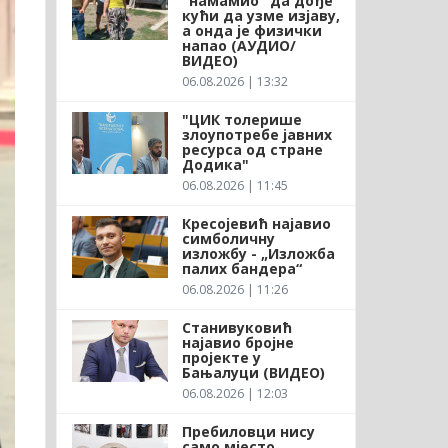
"намамио" да дође
кући да узме изјаву,
а онда је физички
напао (АУДИО/
ВИДЕО)
06.08.2026 | 13:32
"ЦИК толерише
злоупотребе јавних
ресурса од стране
Додика"
06.08.2026 | 11:45
Кресојевић најавио
симболичну
изложбу - „Изложба
палих бандера“
06.08.2026 | 11:26
Станивуковић
најавио бројне
пројекте у
Бањалуци (ВИДЕО)
06.08.2026 | 12:03
Пребиловци нису
само мјесто