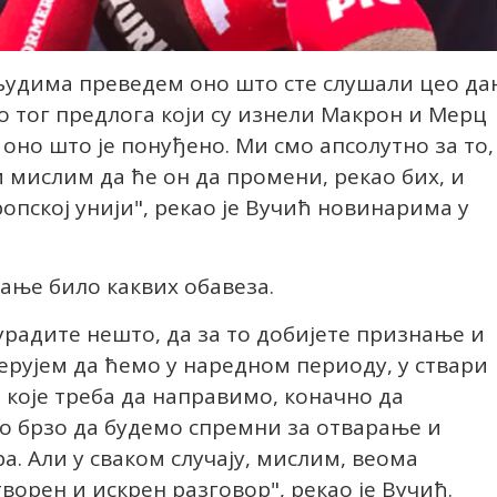
д људима преведем оно што сте слушали цео да
ко тог предлога који су изнели Макрон и Мерц
е оно што је понуђено. Ми смо апсолутно за то,
и мислим да ће он да промени, рекао бих, и
опској унији", рекао је Вучић новинарима у
вање било каквих обавеза.
 урадите нешто, да за то добијете признање и
Верујем да ћемо у наредном периоду, у ствари
 које треба да направимо, коначно да
о брзо да будемо спремни за отварање и
ра. Али у сваком случају, мислим, веома
ворен и искрен разговор", рекао је Вучић.