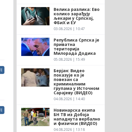
Велика разлика: Ево
колико зарађују
љекари у Српској,
ФБиХ и ЕУ
03.08.2026 | 10:47
Република Српска је
приватна
територија
Милорада Додика
05.08.2026 | 15:49
Е
Берјан: Видео
показује ко је
повезан са
криминалним
групама у Источном
Сарајеву (ВИДЕО)
04.08.2026 | 14:40
Новинарска екипа
Е
БН ТВ из Добоја
нападнута вербално
и физички (ВИДЕО)
04.08.2026 | 13:18