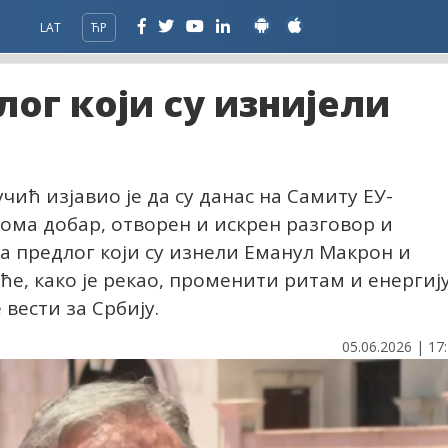
LAT
ЋР
лог који су изнијели
ић изјавио је да су данас на Самиту ЕУ-
ома добар, отворен и искрен разговор и
за предлог који су изнели Еманул Макрон и
ће, како је рекао, променити ритам и енергиј
вести за Србију.
05.06.2026 | 17