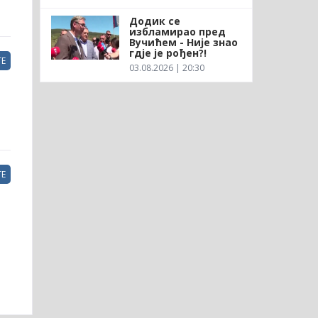
Додик се
избламирао пред
Вучићем - Није знао
гдје је рођен?!
Е
03.08.2026 | 20:30
Е