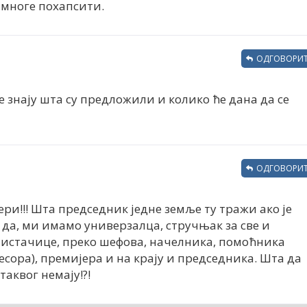
 многе похапсити.
ОДГОВОРИТ
не знају шта су предложили и колико ће дана да се
ОДГОВОРИТ
и!!! Шта председник једне земље ту тражи ако је
 да, ми имамо универзалца, стручњак за све и
 чистачице, преко шефова, начелника, помоћника
сора), премијера и на крају и председника. Шта да
таквог немају!?!