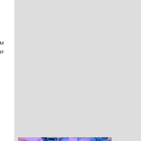
ом
 и