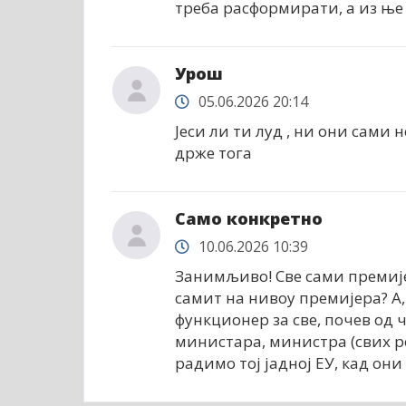
треба расформирати, а из ње
Урош
05.06.2026 20:14
Јеси ли ти луд , ни они сами 
држе тога
Само конкретно
10.06.2026 10:39
Занимљиво! Све сами премијер
самит на нивоу премијера? А,
функционер за све, почев од
министара, министра (свих ре
радимо тој јадној ЕУ, кад они 