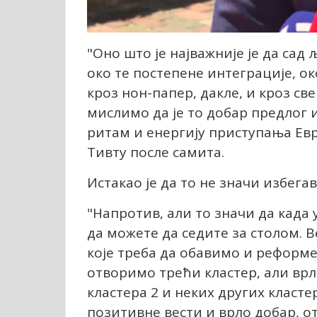
"Оно што је најважније је да са
око те постепене интеграције, о
кроз нон-папер, дакле, и кроз св
мислимо да је то добар предлог 
ритам и енергију приступања Евр
Тивту после самита.
Истакао је да то не значи избега
"Напротив, али то значи да када
да можете да седите за столом. 
које треба да обавимо и реформе
отворимо трећи кластер, али врл
кластера 2 и неких других класте
позитивне вести и врло добар, от