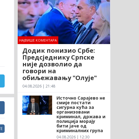
НАЈВИШЕ КОМЕНТАРА
Додик понизио Србе:
Предсједнику Српске
није дозволио да
говори на
обиљежавању "Олује"
04.08.2026 | 21:48
Источно Сарајево не
смије постати
сигурна кућа за
организовани
криминал, држава и
полиција морају
бити јаче од
Е
криминалних група
04.08.2026 | 12:30