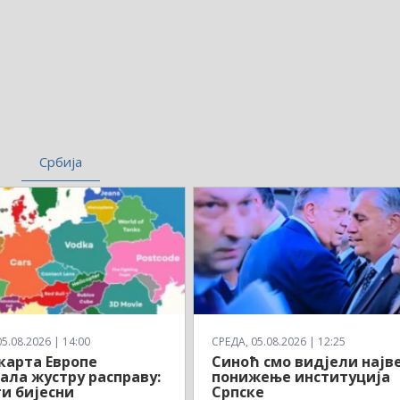
Србија
5.08.2026 | 14:00
СРЕДА, 05.08.2026 | 12:25
карта Европе
Синоћ смо видјели најв
ала жустру расправу:
понижење институција
и бијесни
Српске