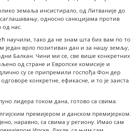
колико земаља инсистирало, од Литваније до
усаглашавању, односно санкцијама против
 од нас.
већ научили, тако да не знам шта бих вам по т
м један врло позитиван дан и за нашу земљу,
адни Балкан. Чини ми се, све више конкретних
мљено од стране и Европске комисије и
Одлично су се припремили госпођа Фон дер
одговоре конкретне, ефикасне, и то је заиста
 пуно лидера током дана, готово са свима.
елгијским премијером и данском премијерком.
ено, наравно, са свима у региону. Имао сам
премијером Ирске. Дакле, са њим сам