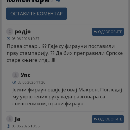
ОСТАВИТЕ КОМЕНТАР
родјо
ОДГОВОРИТЕ
05.06.2026 10:37
Права ствар…!?? Гдје су фирауни поставили
прву стампарију. ?? Да бих преправили Српске
старе књиге итд…!!!
Упс
05.06.2026 11:26
Јеини фираун овдје је овај Макрон. Погледај
му укрштених руку када разговара са
свештеником, прави фираун.
Ја
ОДГОВОРИТЕ
05.06.2026 10:56