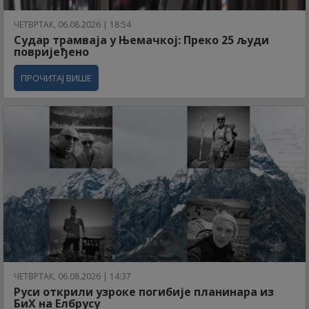
ЧЕТВРТАК, 06.08.2026 | 18:54
Судар трамваја у Њемачкој: Преко 25 људи
повријеђено
ПРОЧИТАЈ ВИШЕ
ЧЕТВРТАК, 06.08.2026 | 14:37
Руси открили узроке погибије планинара из
БиХ на Елбрусу