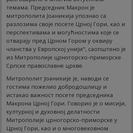
темама. Председник Макрон је
митрополита Јоаникија упознао са
разлозима своје посете Црној Гори, као и
перспективама и могућностима које се
отварају пред Црном Гором у оквиру
чланства у Европској унији", саопштено је
из Митрополије црногорско-приморске
Српске православне цркве.
Митрополит Јоаникије је, наводи се
гостима пожелио добродошлицу и
истакао важност посете председника
Макрона Црној Гори. Говорио је о мисији,
културној и духовној делатности
Митрополије црногорско-приморске у
Црној Гори, као и о многовековном