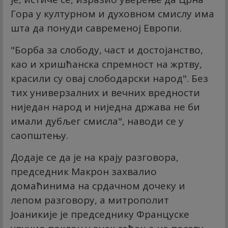
Гора у културном и духовном смислу има
шта да понуди савременој Европи.
"Борба за слободу, част и достојанство,
као и хришћанска спремност на жртву,
красили су овај слободарски народ". Без
тих универзалних и вечних вредности
ниједан народ и ниједна држава не би
имали дубљег смисла", наводи се у
саопштењу.
Додаје се да је на крају разговора,
председник Макрон захвалио
домаћинима на срдачном дочеку и
лепом разговору, а митрополит
Јоаникије је председнику Француске