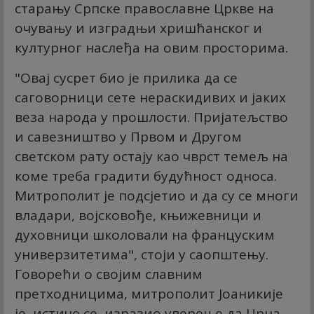
старању Српске православне Цркве на
очувању и изградњи хришћанског и
културног наслеђа на овим просторима.
"Овај сусрет био је прилика да се
саговорници сете нераскидивих и јаких
веза народа у прошлости. Пријатељство
и савезништво у Првом и Другом
светском рату остају као чврст темељ на
коме треба градити будућност односа.
Митрополит је подсјетио и да су се многи
владари, војсковође, књижевници и
духовници школовали на француским
универзитетима", стоји у саопштењу.
Говорећи о својим славним
претходницима, митрополит Јоаникије
је, истиче се, изразио уверење да Црна