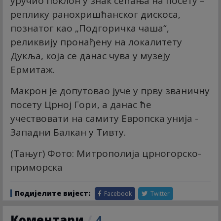
уручио поклон у знак сећања на посету –
реплику ранохришћанског дискоса,
познатог као „Подгоричка чаша“,
реликвију пронађену на локалитету
Дукља, која се данас чува у музеју
Ермитаж.
Макрон је допутовао јуче у прву званичну
посету Црној Гори, а данас ће
учествовати на самиту Европска унија -
Западни Балкан у Тивту.
(Тањуг) Фото: Митрополија црногорско-
приморска
Подијелите вијест:
Facebook
Twitter
Коментари
/
4