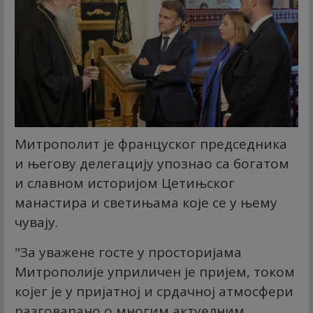
Митрополит је француског председника
и његову делегацију упознао са богатом
и славном историјом Цетињског
манастира и светињама које се у њему
чувају.
"За уважене госте у просторијама
Митрополије уприличен је пријем, током
којег је у пријатној и срдачној атмосфери
разговарано о многим актуелним