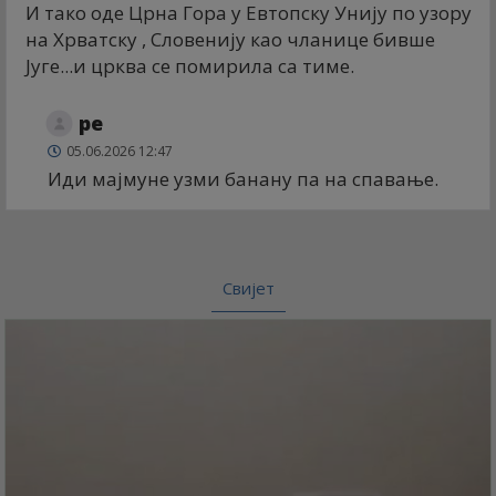
И тако оде Црна Гора у Евтопску Унију по узору
на Хрватску , Словенију као чланице бивше
Југе...и црква се помирила са тиме.
ре
05.06.2026 12:47
Иди мајмуне узми банану па на спавање.
Свијет