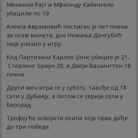
Мекинли Рајт и Мфионду Кабенгеле
убацили по 19.
Алекса Аврамовић постигао је пет поена
за осам минута, док Немања Дангубић
није улазио у игру.
Код Партизана Карлик Џонс убацио је 21,
Стерлинг Браун 20, а Двејн Вашингтон 18
поена.
Други меч игра се у суботу, такође од 18
сати у Дубаију, а потом се серија сели у
Београд.
Трофеј ће освојити екипа која прва дође
до три победе.