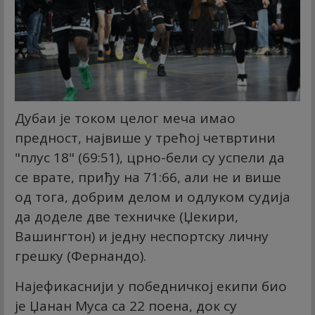
Дубаи је током целог меча имао
предност, највише у трећој четвртини
"плус 18" (69:51), црно-бели су успели да
се врате, приђу на 71:66, али не и више
од тога, добрим делом и одлуком судија
да доделе две техничке (Џекири,
Вашингтон) и једну неспортску личну
грешку (Фернандо).
Најефикаснији у победничкој екипи био
је Џанан Муса са 22 поена, док су