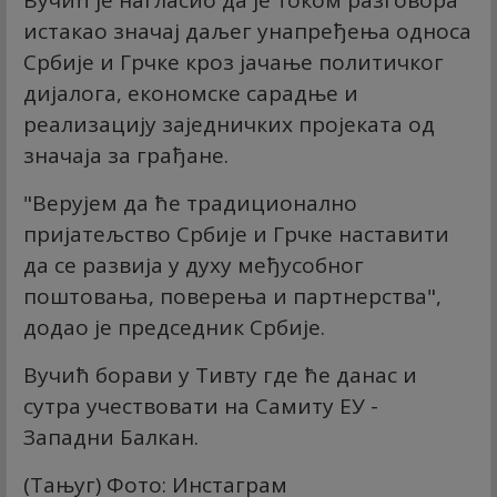
истакао значај даљег унапређења односа
Србије и Грчке кроз јачање политичког
дијалога, економске сарадње и
реализацију заједничких пројеката од
значаја за грађане.
"Верујем да ће традиционално
пријатељство Србије и Грчке наставити
да се развија у духу међусобног
поштовања, поверења и партнерства",
додао је председник Србије.
Вучић борави у Тивту где ће данас и
сутра учествовати на Самиту ЕУ -
Западни Балкан.
(Тањуг) Фото: Инстаграм