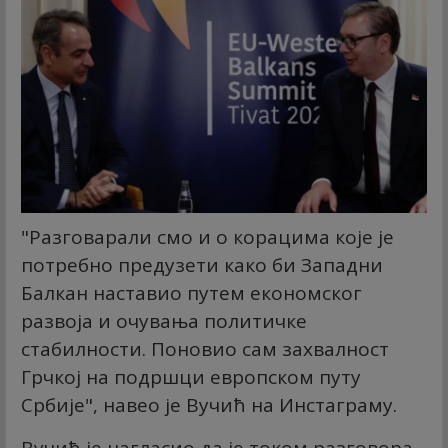
"Разговарали смо и о корацима које је
потребно предузети како би Западни
Балкан наставио путем економског
развоја и очувања политичке
стабилности. Поновио сам захвалност
Грчкој на подршци европском путу
Србије", навео је Вучић на Инстаграму.
Вучић је нагласио да је током разговора