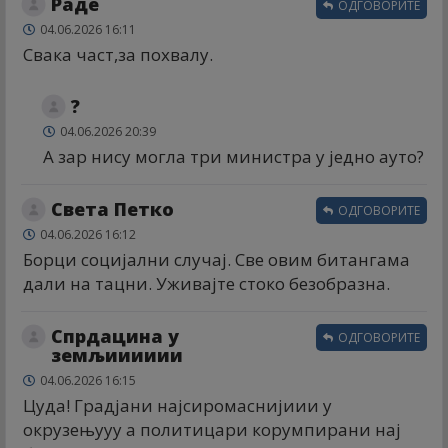
Раде
ОДГОВОРИТЕ
04.06.2026 16:11
Свака част,за похвалу.
?
04.06.2026 20:39
А зар нису могла три министра у једно ауто?
Света Петко
ОДГОВОРИТЕ
04.06.2026 16:12
Борци социјални случај. Све овим битангама
дали на тацни. Уживајте стоко безобразна.
Спрдацина у
ОДГОВОРИТЕ
земљииииии
04.06.2026 16:15
Цуда! Градјани најсиромаснијиии у
окрузењууу а политицари корумпирани нај