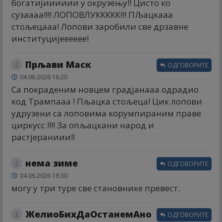
богатијииииии у окрузењу!! Цисто ко
сузаааа!!!! ЛОПОВЛУККККК!!! ПЉацкааа
стољецааа! Лопови заробили све дрзавне
институцијееееее!
Прљави Маск
ОДГОВОРИТЕ
04.06.2026 16:20
Са покраденим новцем градјанааа одрадио
код Трампааа ! Пљацка стољеца! Цик лопови
удрузени са лоповима корумпираним праве
циркусс !!!! За опљацкани народ и
растјераниии!!
нема зиме
ОДГОВОРИТЕ
04.06.2026 16:30
могу у три туре све становнике превест.
ЖелиоБихДаОстанемАно
ОДГОВОРИТЕ