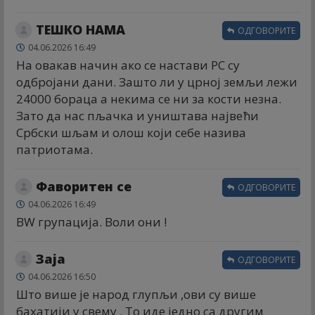
ТЕШКО НАМА
ОДГОВОРИТЕ
04.06.2026 16:49
На овакав начин ако се настави РС су
одбројани дани. Зашто ли у црној земљи лежи
24000 бораца а некима се ни за кости незна.
Зато да нас пљачка и уништава највећи
Србски шљам и олош који себе назива
патриотама.
Фаворитен се
ОДГОВОРИТЕ
04.06.2026 16:49
ВW групација. Воли они !
Заја
ОДГОВОРИТЕ
04.06.2026 16:50
Што више је народ глупљи ,ови су више
бахатији у свему . То иде једно са другим