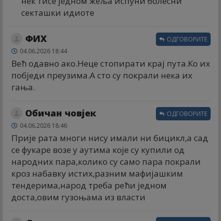
нек тисе једном жеља испуни болесни
секташки идиоте
ФИX
ОДГОВОРИТЕ
04.06.2026 18:44
Већ одавно ако.Неце стопирати крај пута.Ко их
побједи преузима.А сто су покрали нека их
гања.
Обичан човјек
ОДГОВОРИТЕ
04.06.2026 18:46
Прије рата многи нису имали ни бицикл,а сад
се фукаре возе у аутима које су купили од
народних пара,колико су само пара покрали
кроз набавку истих,разним мафијашким
тендерима,народ треба рећи једном
доста,овим гузоњама из власти