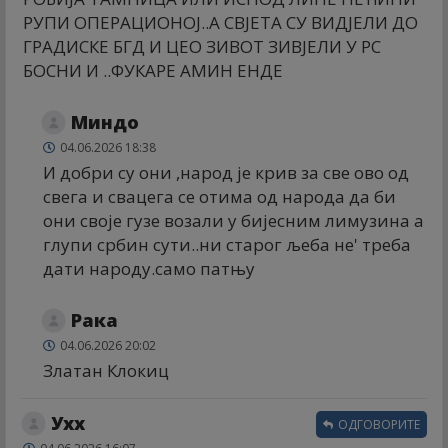
РУПИ ОПЕРАЦИОНОЈ..А СВЈЕТА СУ ВИДЈЕЛИ ДО
ГРАДИСКЕ БГД И ЦЕО ЗИВОТ ЗИВЈЕЛИ У РС
БОСНИ И ..ФУКАРЕ АМИН ЕНДЕ
Миндо
04.06.2026 18:38
И добри су они ,народ је крив за све ово од
свега и свацега се отима од народа да би
они своје гузе возали у бијесним лимузина а
глупи србин сути..ни старог љеба не' треба
дати народу.само патњу
Рака
04.06.2026 20:02
Златан Клокиц
Ухх
ОДГОВОРИТЕ