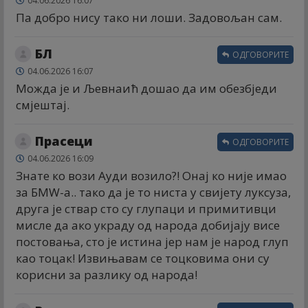
04.06.2026 16:07
Па добро нису тако ни лоши. Задовољан сам.
БЛ
ОДГОВОРИТЕ
04.06.2026 16:07
Можда је и Љевнаић дошао да им обезбједи
смјештај.
Прасеци
ОДГОВОРИТЕ
04.06.2026 16:09
Знате ко вози Ауди возило?! Онај ко није имао
за БМW-а.. тако да је то ниста у свијету луксуза,
друга је ствар сто су глупаци и примитивци
мисле да ако украду од народа добијају висе
постовања, сто је истина јер нам је народ глуп
као тоцак! Извињавам се тоцковима они су
корисни за разлику од народа!