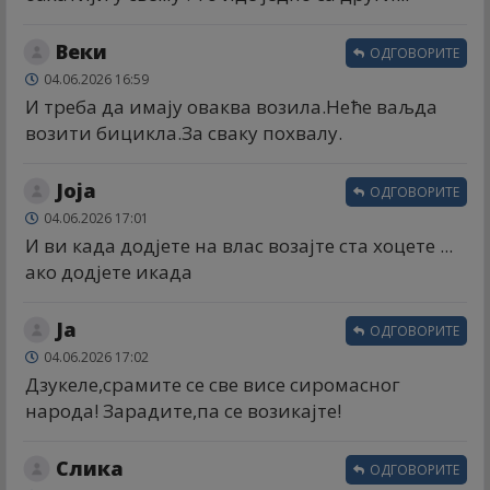
Веки
ОДГОВОРИТЕ
04.06.2026 16:59
И треба да имају оваква возила.Неће ваљда
возити бицикла.За сваку похвалу.
Јоја
ОДГОВОРИТЕ
04.06.2026 17:01
И ви када додјете на влас возајте ста хоцете ...
ако додјете икада
Ја
ОДГОВОРИТЕ
04.06.2026 17:02
Дзукеле,срамите се све висе сиромасног
народа! Зарадите,па се возикајте!
Слика
ОДГОВОРИТЕ