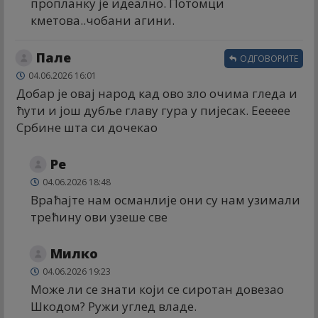
пропланку је идеално. Потомци
кметова..чобани агини.
Пале
ОДГОВОРИТЕ
04.06.2026 16:01
Добар је овај народ кад ово зло очима гледа и
ћути и још дубље главу гура у пијесак. Ееееее
Србине шта си дочекао
Ре
04.06.2026 18:48
Враћајте нам османлије они су нам узимали
трећину ови узеше све
Милко
04.06.2026 19:23
Може ли се знати који се сиротан довезао
Шкодом? Ружи углед владе.