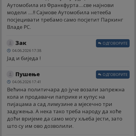
Аутомобила из Франкфурта....све најнови
модели ....!! Сајмове Аутомобила нетееба
посјецивати требамо само посјетит Паркинг
Владе РС.
Зак
ОДГОВОРИТЕ
04.06.2026 17:38
Јад и биједа !
Пушење
ОДГОВОРИТЕ
04.06.2026 17:41
Већина политичара до јуче возали запрежна
кола и продавачи паприке и купус на
пијацама а сад лимузине а мјесечно три
задужења. А нека тако треба народу да хоће
доћи вријеме да само могу хљеба јести, зато
што су им ово дозволили.