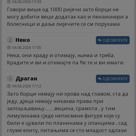
04.06.2026 17:03
Говори више од 1000 ријечи зато борци не
могу добити веци додатак као и пензионери а
болесници и даље лијечите се см порукама
Неко
ОДГОВОРИТЕ
04.06.2026 17:05
Нека, они краду и отимају, њима и треба.
Крадите и ви и отимајте па ће те и ви имати.
Драган
ОДГОВОРИТЕ
04.06.2026 17:12
Зато борци немају ни крова над главом, ста да
једу, дјеца немају никаква права при
запошљавању........вецина, срамота , у тим
лимузинама сједе неписмене фигуре које су
били е цували по планинама у опанцима , сад
глуме елиту, питањима се сто младост одлази