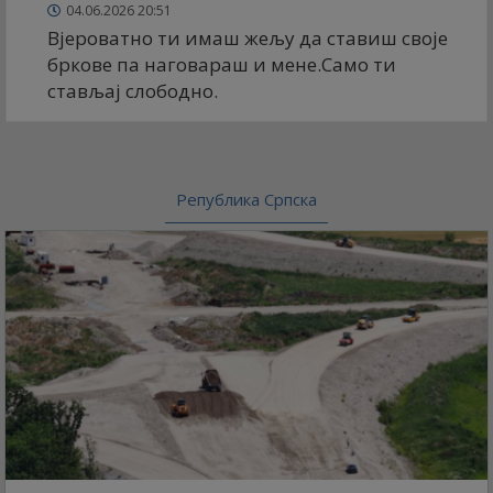
04.06.2026 20:51
Вјероватно ти имаш жељу да ставиш своје
бркове па наговараш и мене.Само ти
стављај слободно.
Република Српска