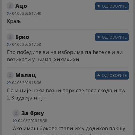
Ацо
ОДГОВОРИТЕ
04.06.2026 17:49
Краљ
Брко
ОДГОВОРИТЕ
04.06.2026 17:53
Ето победите ви на изборима па ћете се и ви
возикати у њима, хихихихи
Малац
ОДГОВОРИТЕ
04.06.2026 18:06
Па и није неки возни парк све гола скода и вw
2 3 аудија и тјт
За брку
04.06.2026 18:38
Ако имаш бркове стави их у додиков пакшу