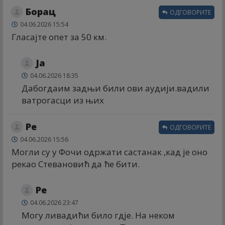
Борац
ОДГОВОРИТЕ
04.06.2026 15:54
Гласајте опет за 50 км.
Ја
04.06.2026 18:35
Дабогдаим задњи били ови аудији.вадили
ватрогасци из њих
Ре
ОДГОВОРИТЕ
04.06.2026 15:56
Могли су у Фочи одржати састанак ,кад је оно
рекао Стевановић да ће бити.
Ре
04.06.2026 23:47
Могу ливадићи било гдје. На неком