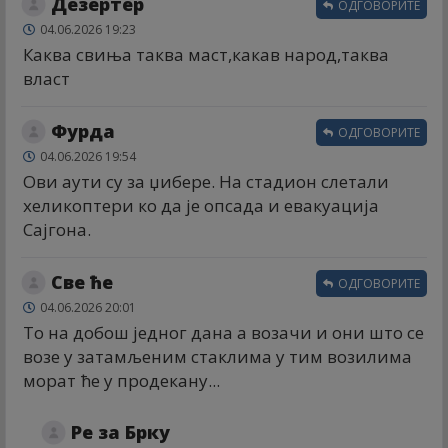
Дезертер
ОДГОВОРИТЕ
04.06.2026 19:23
Каква свиња таква маст,какав народ,таква
власт
Фурда
ОДГОВОРИТЕ
04.06.2026 19:54
Ови аути су за џибере. На стадион слетали
хеликоптери ко да је опсада и евакуација
Сајгона.
Све ће
ОДГОВОРИТЕ
04.06.2026 20:01
То на добош једног дана а возачи и они што се
возе у затамљеним стаклима у тим возилима
морат ће у продекану...
Ре за Брку