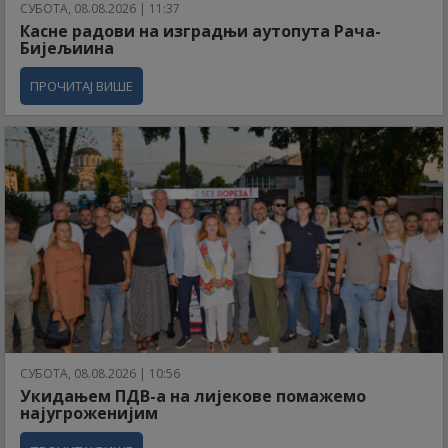
СУБОТА, 08.08.2026 | 11:37
Касне радови на изградњи аутопута Рача-
Бијељиина
ПРОЧИТАЈ ВИШЕ
СУБОТА, 08.08.2026 | 10:56
Укидањем ПДВ-а на лијекове помажемо
најугроженијим