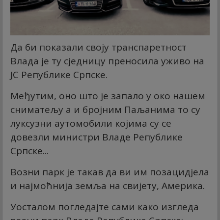
Да би показали своју транспаретност
Влада је ту сједницу преносила уживо на
ЈС Републике Српске.
Међутим, оно што је запало у око нашем
сниматељу а и бројним Паљанима то су
луксузни аутомобили којима су се
довезли министри Владе Републике
Српске...
Возни парк је такав да ви им позацидјела
и најмоћнија земља на свијету, Америка.
Уосталом погледајте сами како изгледа