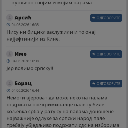
купљено твојим и мојим парама.
Арсић
ОДГОВОРИТЕ
04.06.2026 16:35
Нису ни бицикл заслужили и то онај
најјефтинији из Кине.
Име
ОДГОВОРИТЕ
04.06.2026 16:39
Јер волимо српску!!
Борац
ОДГОВОРИТЕ
04.06.2026 16:44
Немоги вјероват да може неко на палама
подржати ове криминалце пале су биле
кољевка срба у рату су на палама доношене
најважније одлуке за српски народ пале
требају убједљиво подржати сдс на изборима