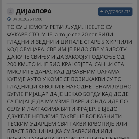
ДИЈААПОРА
ОДГОВОРИТЕ
04.06.2026 16:06
ТО СУ ..НЕМОГУ РЕЋИ ЉУДИ..НЕЕ..ТО СУ
ФУКАРЕ СТО ЈУЦЕ .а то је све 20 гог БИЛИ
ГЛАДНИ И ЗЕДНИ И ЦИПАЛЕ СТАРЕ 5 X КРПИЛИ
КОД ОБУЦАРА..СВЕ ИМ ЈЕ БИЛО СВЕ У ЗИВОТУ
ДА КУПЕ СВИЊУ И ДА ЗАКОÖЈУ ГОДИСЊЕ ОД
200 КМ..ТО И. ЈЕ БИО КРАЈ СВЈЕТА..САН ..И СТА
МИСЛИТЕ ДАНАС КАД ДРЗАВНИМ ÜАРАМА
КУПУЈЕ АУТО У КОМЕ СЕ ВОЗИ..КАКВИ СУ ТО
ГЛАДНИЦИ КРВОПИЈЕ НАРОДНЕ ..ЗНАМ ЛУЦНО
БУРЛЕ ПИЈАЦАР ДА ЈЕ ЦЕКАО БОГДУ КАД ДОДЕ
СА ПИЈАЦЕ ДА МУ УЗМЕ ПАРЕ И ОНДА ИДЕ ПО
СЕЛУ И ЛАКТАСИМА БИТИ ФРАЈЕР..Е БЈЕДО
ДЗУКЕЛЕ НЕПИСМЕ ТАКВЕ ЦЕ БОГ КАЗНИТИ
ТЕСКИМ УДАРЦЕМ СВИ ТАКВИ КРВОПИЈЕ ИЛИ
ВЛАСТ ЗЛОЦИНАЦКА СУ ЗАВРСИЛИ ИЛИ
РОБИЈА ТАМНИЦА ИЛИ ИСПОД ЛИПЕ ПЕЋИНИ