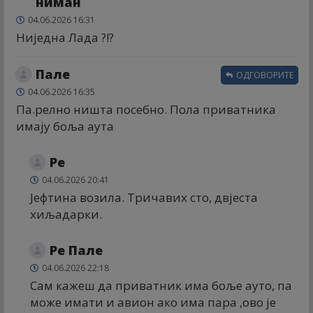
ниман
04.06.2026 16:31
Ниједна Лада ?!?
Пале
ОДГОВОРИТЕ
04.06.2026 16:35
Па.релно ништа посебно. Пола приватника
имају боља аута
Ре
04.06.2026 20:41
Јефтина возила. Тричавих сто, двјеста
хиљадарки.
Ре Пале
04.06.2026 22:18
Сам кажеш да приватник има боље ауто, па
може имати и авион ако има пара ,ово је