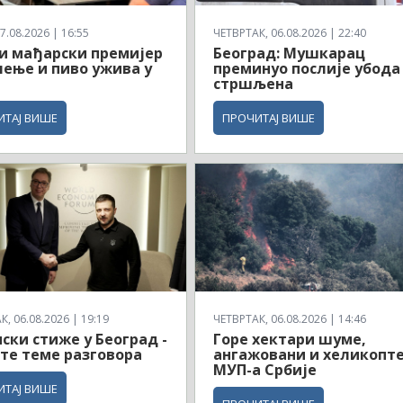
7.08.2026 | 16:55
ЧЕТВРТАК, 06.08.2026 | 22:40
и мађарски премијер
Београд: Мушкарац
чење и пиво ужива у
преминуо послије убода
стршљена
ИТАЈ ВИШЕ
ПРОЧИТАЈ ВИШЕ
, 06.08.2026 | 19:19
ЧЕТВРТАК, 06.08.2026 | 14:46
ски стиже у Београд -
Горе хектари шуме,
те теме разговора
ангажовани и хеликопт
МУП-а Србије
ИТАЈ ВИШЕ