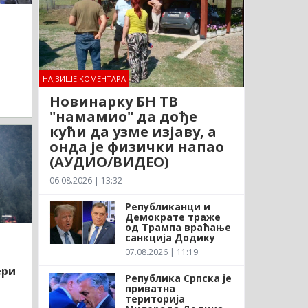
НАЈВИШЕ КОМЕНТАРА
Новинарку БН ТВ
"намамио" да дође
кући да узме изјаву, а
онда је физички напао
(АУДИО/ВИДЕО)
06.08.2026 | 13:32
Републиканци и
Демократе траже
од Трампа враћање
санкција Додику
07.08.2026 | 11:19
ери
Република Српска је
приватна
територија