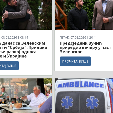
08.08.2026 | 08:14
ПЕТАК, 07.08.2026 | 20:41
 данас са Зеленским
Предсједник Вучић
ати "Србија": Прилика
приредио вечеру у част
љи развој односа
Зеленског
е и Украјине
ПРОЧИТАЈ ВИШЕ
ИТАЈ ВИШЕ