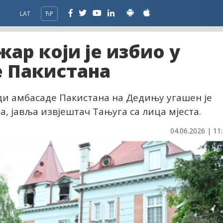
LAT
ЋР
ар који је избио у
е Пакистана
ади амбасаде Пакистана на Дедињу угашен је
, јавља извјештач Тањуга са лица мјеста.
04.06.2026 | 11