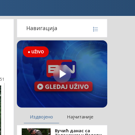
Навигација
● UŽIVO
:51
Издвојено
Најчитаније
Вучић данас са