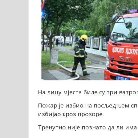
На лицу мјеста биле су три ватрог
Пожар је избио на посљедњем спра
избијао кроз прозоре.
Тренутно није познато да ли има