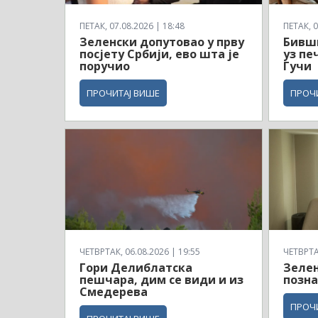
ПЕТАК, 07.08.2026 | 18:48
ПЕТАК, 0
Зеленски допутовао у прву
Бивш
посјету Србији, ево шта је
уз пе
поручио
Гучи
ПРОЧИТАЈ ВИШЕ
ПРОЧ
ЧЕТВРТАК, 06.08.2026 | 19:55
ЧЕТВРТАК
Гори Делиблатска
Зелен
пешчара, дим се види и из
позна
Смедерева
ПРОЧ