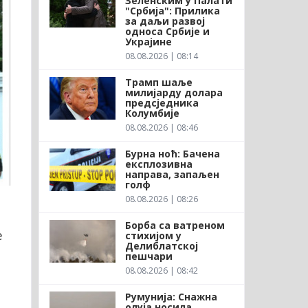
Зеленским у Палати
"Србија": Прилика
за даљи развој
односа Србије и
Украјине
08.08.2026 | 08:14
Трамп шаље
милијарду долара
предсједника
Колумбије
08.08.2026 | 08:46
Бурна ноћ: Бачена
експлозивна
направа, запаљен
голф
08.08.2026 | 08:26
Борба са ватреном
е
стихијом у
Делиблатској
пешчари
08.08.2026 | 08:42
Румунија: Снажна
олуја носила