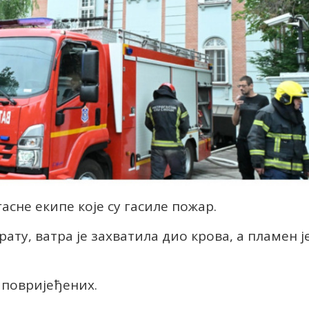
асне екипе које су гасиле пожар.
ту, ватра је захватила дио крова, а пламен ј
 повријеђених.