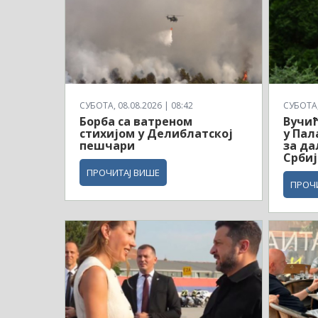
СУБОТА, 08.08.2026 | 08:42
СУБОТА, 
Борба са ватреном
Вучић
стихијом у Делиблатској
у Пал
пешчари
за да
Србиј
ПРОЧИТАЈ ВИШЕ
ПРОЧ