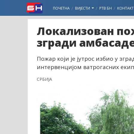
ПОЧЕТНА
ВИЈЕСТИ
РТВ БН
КОНТАКТ
Локализован пож
згради амбасад
Пожар који је јутрос избио у згр
интервенцијом ватрогасних екипа
СРБИЈА