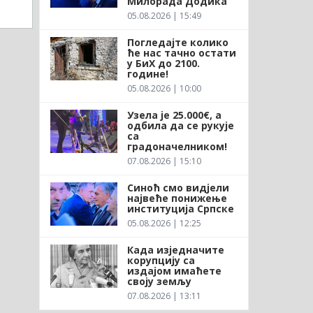
Милорада Додика
05.08.2026 | 15:49
Погледајте колико
ће нас тачно остати
у БиХ до 2100.
године!
05.08.2026 | 10:00
Узела је 25.000€, а
одбила да се рукује
са
градоначелником!
07.08.2026 | 15:10
Синоћ смо видјели
највеће понижење
институција Српске
05.08.2026 | 12:25
Када изједначите
корупцију са
издајом имаћете
своју земљу
07.08.2026 | 13:11