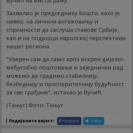
Вучић на инстаграму.
Захвалио је председнику Кошти, како је
навео, на личном ангажовању и
спремности да саслуша ставове Србије,
као и на подршци европској перспективи
нашег региона.
"Уверен сам да само кроз искрен дијалог,
међусобно поштовање и заједнички рад
можемо да градимо стабилнију,
безбеднију и просперитетнију будућност
за све грађане", истакао је Вучић.
(Тањуг) Фото: Тањуг
Подијелите вијест:
Facebook
Twitter