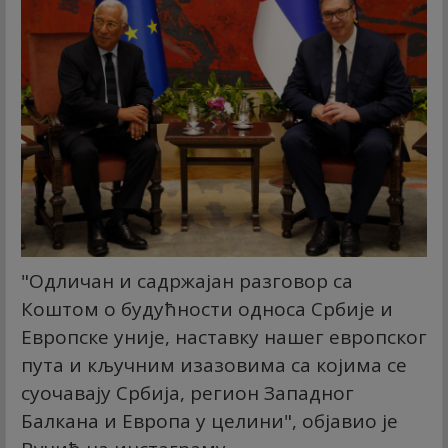
"Одличан и садржајан разговор са
Коштом о будућности односа Србије и
Европске уније, наставку нашег европског
пута и кључним изазовима са којима се
суочавају Србија, регион Западног
Балкана и Европа у целини", објавио је