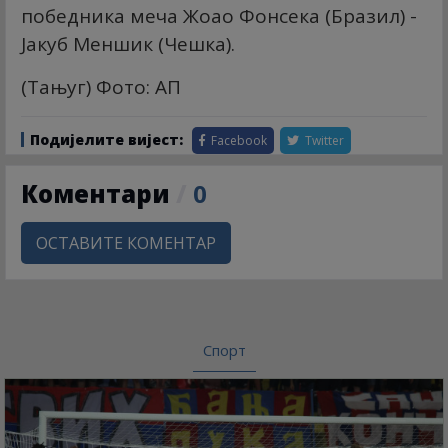
победника меча Жоао Фонсека (Бразил) -
Јакуб Меншик (Чешка).
(Тањуг) Фото: АП
Подијелите вијест:
Facebook
Twitter
Коментари
/
0
ОСТАВИТЕ КОМЕНТАР
Спорт