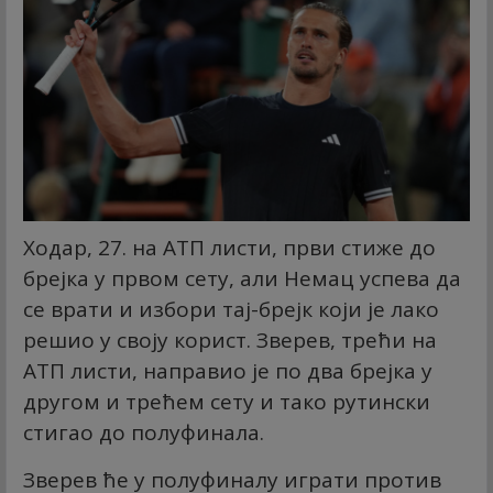
Ходар, 27. на АТП листи, први стиже до
брејка у првом сету, али Немац успева да
се врати и избори тај-брејк који је лако
решио у своју корист. Зверев, трећи на
АТП листи, направио је по два брејка у
другом и трећем сету и тако рутински
стигао до полуфинала.
Зверев ће у полуфиналу играти против