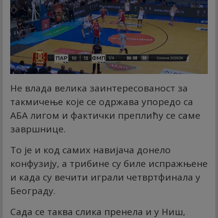
Не влада велика заинтересованост за
такмичење које се одржава упоредо са
АБА лигом и фактички преплићу се саме
завршнице.
То је и код самих навијача донело
конфузију, а трибине су биле испражњене
и када су вечити играли четвртфинала у
Београду.
Сада се таква слика пренела и у Ниш,