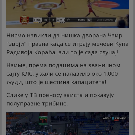
Нисмо навикли да нишка дворана Чаир
"зврји" празна када се играју мечеви Купа
Радивоја Кораћа, али то је сада случај!
Наиме, према подацима на званичном
сајту КЛС, у хали се налазило око 1.000
људи, што је шестина капацитета!
Слике у ТВ преносу заиста и показују
полупразне трибине.