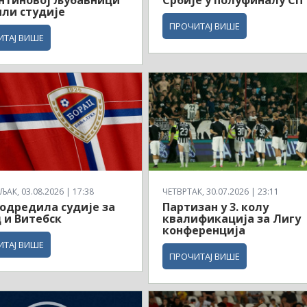
нтиновој љубавници
Србије у полуфиналу СП
ли студије
ПРОЧИТАЈ ВИШЕ
ИТАЈ ВИШЕ
АК, 03.08.2026 | 17:38
ЧЕТВРТАК, 30.07.2026 | 23:11
одредила судије за
Партизан у 3. колу
 и Витебск
квалификација за Лигу
конференција
ИТАЈ ВИШЕ
ПРОЧИТАЈ ВИШЕ