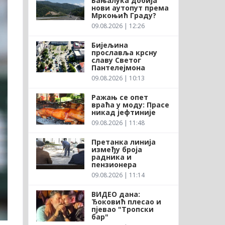
Бањалука добија
нови аутопут према
Мркоњић Граду?
09.08.2026 | 12:26
Бијељина
прославља крсну
славу Светог
Пантелејмона
09.08.2026 | 10:13
Ражањ се опет
враћа у моду: Прасе
никад јефтиније
09.08.2026 | 11:48
Претанка линија
између броја
радника и
пензионера
09.08.2026 | 11:14
ВИДЕО дана:
Ђоковић плесао и
пјевао "Тропски
бар"