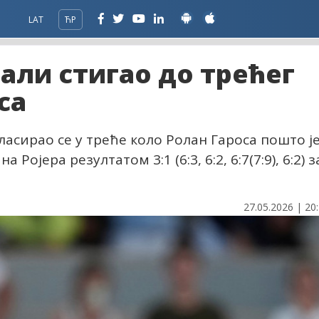
LAT
ЋР
 али стигао до трећег
са
асирао се у треће коло Ролан Гароса пошто ј
ојера резултатом 3:1 (6:3, 6:2, 6:7(7:9), 6:2) з
27.05.2026 | 20