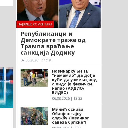
НАЈВИШЕ КОМЕНТАРА
Републиканци и
Демократе траже од
Трампа враћање
санкција Додику
07.08.2026 | 11:19
Новинарку БН ТВ
"намамио" да дође
кући да узме изјаву,
а онда је физички
напао (АУДИО/
ВИДЕО)
06.08.2026 | 13:32
Минић оснива
Обавјештајну
службу Ловачког
савеза Српске?!