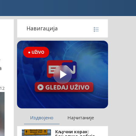
Навигација
● UŽIVO
е
а
:12
Издвојено
Најчитаније
Кључни корак: