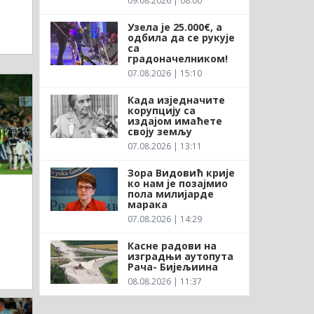
09.08.2026 | 08:00
Узела је 25.000€, а
одбила да се рукује
са
градоначелником!
07.08.2026 | 15:10
Када изједначите
корупцију са
издајом имаћете
своју земљу
07.08.2026 | 13:11
Зора Видовић крије
ко нам је позајмио
пола милијарде
марака
07.08.2026 | 14:29
Касне радови на
изградњи аутопута
Рача- Бијељиина
08.08.2026 | 11:37