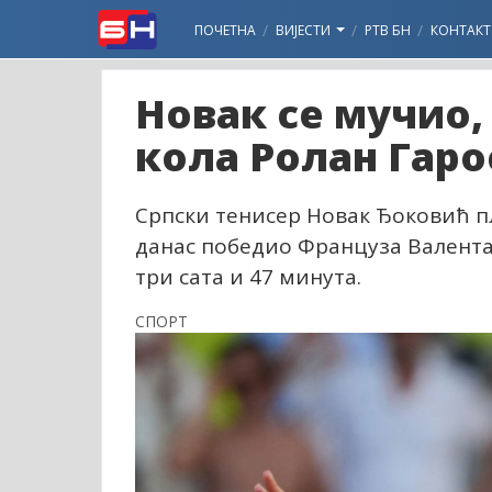
ПОЧЕТНА
ВИЈЕСТИ
РТВ БН
КОНТАКТ
Новак се мучио,
кола Ролан Гаро
Српски тенисер Новак Ђоковић пл
данас победио Француза Валентана Р
три сата и 47 минута.
СПОРТ