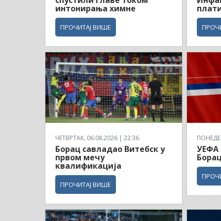
спустили главе током
Инфа
интонирања химне
плати
ПРОЧИТАЈ ВИШЕ
ПРОЧ
ЧЕТВРТАК, 06.08.2026 | 22:36
ПОНЕДЕЉ
Борац савладао Витебск у
УЕФА 
првом мечу
Борац
квалификација
ПРОЧ
ПРОЧИТАЈ ВИШЕ