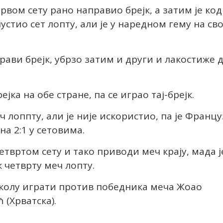
вом сету рано направио брејк, а затим је код
устио сет лопту, али је у наредном гему на сво
рави брејк, убрзо затим и други и лакостиже 
јка на обе стране, па се играо тај-брејк.
 лоппту, али је није искористио, па је Францу
на 2:1 у сетовима.
четвртом сету и тако приводи меч крају, мада ј
 четврту меч лопту.
 колу играти против победника меча Жоао
 (Хрватска).