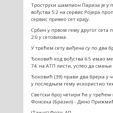
Троструки шампион Париза је у пр
вођства 5:2 на сервис Ројера проп
сервис привео сет крају.
Србин у првом гему другог сета п
2:0 у сетовима.
У трећем сету виђена су по два бре
Ђоковић код вођства 6:5 имао меч
74. на АТП листи, успео да смањи 
Ђоковић (39) прави два брејка у 
у последњем гему искористио тек
Светски број четири ће у трећем
Фонсека (Бразил) - Дино Прижмић
(Тањуг) Фото: АП