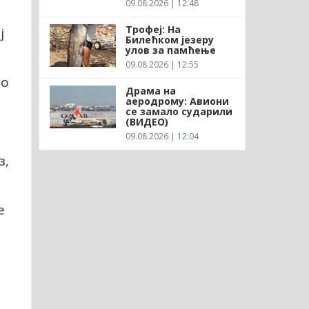
09.08.2026 | 12:48
Трофеј: На
ј
Билећком језеру
улов за памћење
09.08.2026 | 12:55
до
Драма на
аеродрому: Авиони
се замало сударили
(ВИДЕО)
09.08.2026 | 12:04
з,
е