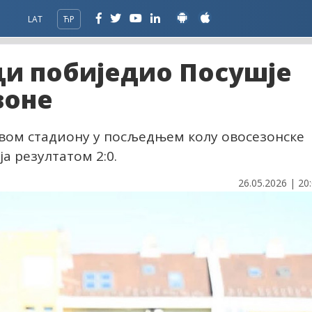
LAT
ЋР
ци побиједио Посушје
зоне
свом стадиону у посљедњем колу овосезонске
а резултатом 2:0.
26.05.2026 | 20