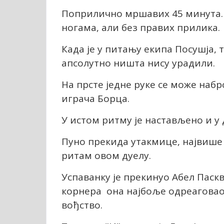
Поприлично мршавих 45 минута. 
ногама, али без правих прилика.
Када је у питању екипа Посушја, 
апсолутно ништа нису урадили.
На прсте једне руке се може наб
играча Борца.
У истом ритму је настављено и у
Пуно прекида утакмице, највише 
ритам овом дуелу.
Успаванку је прекинуо Абел Паскв
корнера она најбоље одреаговао 
вођство.