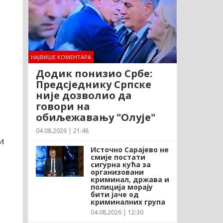
НАЈВИШЕ КОМЕНТАРА
Додик понизио Србе:
Предсједнику Српске
није дозволио да
говори на
обиљежавању "Олује"
04.08.2026 | 21:48
и
Источно Сарајево не
смије постати
сигурна кућа за
организовани
криминал, држава и
полиција морају
бити јаче од
криминалних група
04.08.2026 | 12:30