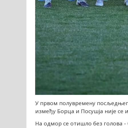
У првом полувремену посљедњег 
између Борца и Посушја није се 
На одмор се отишло без голова - 0