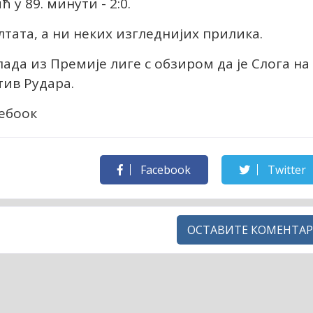
ћ у 89. минути - 2:0.
лтата, а ни неких изгледнијих прилика.
ада из Премије лиге с обзиром да је Слога на
тив Рудара.
цебоок
Facebook
Twitter
ОСТАВИТЕ КОМЕНТАР