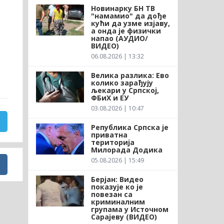
Новинарку БН ТВ
"намамио" да дође
кући да узме изјаву,
а онда је физички
напао (АУДИО/
ВИДЕО)
06.08.2026 | 13:32
Велика разлика: Ево
колико зарађују
љекари у Српској,
ФБиХ и ЕУ
03.08.2026 | 10:47
Република Српска је
приватна
територија
Милорада Додика
05.08.2026 | 15:49
Берјан: Видео
показује ко је
повезан са
криминалним
групама у Источном
Сарајеву (ВИДЕО)