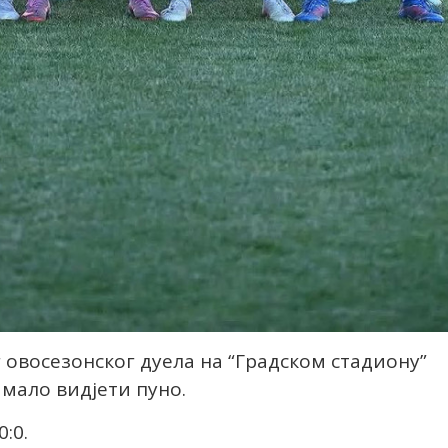
овосезонског дуела на “Градском стадиону”
имало видјети пуно.
:0.