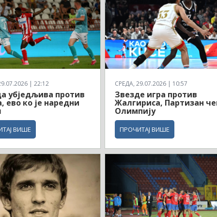
9.07.2026 | 22:12
СРЕДА, 29.07.2026 | 10:57
а убједљива против
Звезде игра против
, ево ко је наредни
Жалгириса, Партизан че
л
Олимпију
ИТАЈ ВИШЕ
ПРОЧИТАЈ ВИШЕ