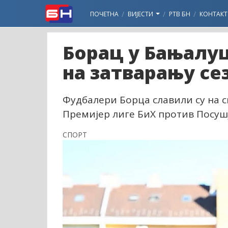
ПОЧЕТНА
ВИЈЕСТИ
РТВ БН
КОНТАКТ
Борац у Бањалу
на затварању се
Фудбалери Борца славили су на 
Премијер лиге БиХ против Посушј
СПОРТ