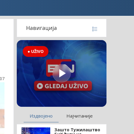
Навигација
● UŽIVO
:07
Издвојено
Најчитаније
Зашто Тужилаштво