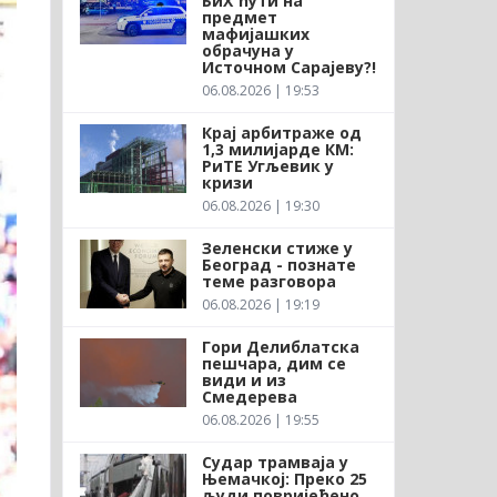
БиХ ћути на
предмет
мафијашких
обрачуна у
Источном Сарајеву?!
06.08.2026 | 19:53
Крај арбитраже од
1,3 милијарде КМ:
РиТЕ Угљевик у
кризи
06.08.2026 | 19:30
Зеленски стиже у
Београд - познате
теме разговора
06.08.2026 | 19:19
Гори Делиблатска
пешчара, дим се
види и из
Смедерева
06.08.2026 | 19:55
Судар трамваја у
Њемачкој: Преко 25
људи повријеђено