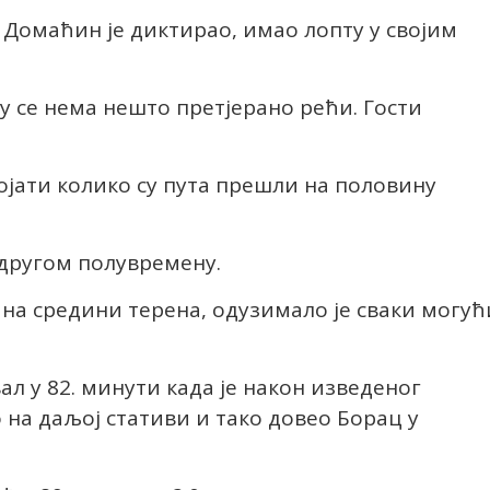
Домаћин је диктирао, имао лопту у својим
ту се нема нешто претјерано рећи. Гости
ројати колико су пута прешли на половину
 другом полувремену.
на средини терена, одузимало је сваки могућ
ал у 82. минути када је након изведеног
на даљој стативи и тако довео Борац у