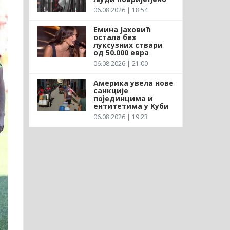
06.08.2026 | 18:54
Емина Јаховић
остала без
луксузних ствари
од 50.000 евра
06.08.2026 | 21:00
Америка увела нове
санкције
појединцима и
ентитетима у Куби
06.08.2026 | 19:23