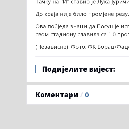
Тачку на "И" ставио је Лука Јуричи
До краја није било промјене резу
Ова побједа знаци да Посушје исп
свом стадиону славила са 1:0 про
(Независне) Фото: ФК Борац/Фа
Подијелите вијест:
Коментари
/
0