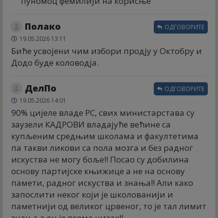
пуномоц фемилији на корисње
Полако
ОДГОВОРИТЕ
19.05.2026 13:11
Биће усвојени чим избори продју у Октобру и
Додо буде коловодја.
ДелПо
ОДГОВОРИТЕ
19.05.2026 14:01
90% цијеле владе РС, свих министарстава су
заузели КАДРОВИ владајуће већине са
купљеним средњим школама и факултетима
па такви ликови са пола мозга и без радног
искуства не могу боље!! Посао су добилина
основу партијске књижице а не на основу
памети, радног искуства и знања!! Али како
запослити неког који је школованији и
паметнији од великог црвеног, то је тал лимит
знања а он је веома низак!!