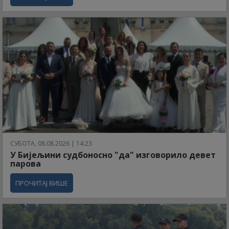
СУБОТА, 08.08.2026 | 14:23
У Бијељини судбоносно "да" изговорило девет
парова
ПРОЧИТАЈ ВИШЕ