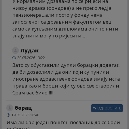
У нормалним дрзавама то се ријеси на
нивоу дрзава (фондова) а не преко ледја
пензионера...али посто у фонду нема
запосленог са дрзавним факултетом вец
само са купљеним дипломама они то нити
знају нити могу то ријесити...
Лудак
20.05.2026 13:22
Зато су обуставили дупли борацки додатак
да би дозволили да они који су пунили
иностране здравствене фондова имају иста
права као и борци који су ово све створили.
Срам вас било !!!!
борац
ОДГОВОРИТЕ
19.05.2026 16:40
Има ли бар један поштен посланик да се бори