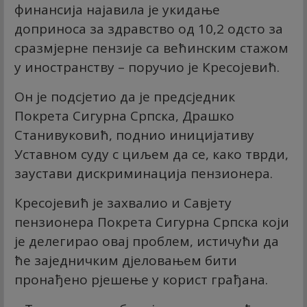
финансија најавила је укидање
доприноса за здравство од 10,2 одсто за
сразмјерне пензије са већинским стажом
у иностранству – поручио је Кресојевић.
Он је подсјетио да је предсједник
Покрета Сигурна Српска, Драшко
Станивуковић, поднио иницијативу
Уставном суду с циљем да се, како тврди,
заустави дискриминација пензионера.
Кресојевић је захвалио и Савјету
пензионера Покрета Сигурна Српска који
је делегирао овај проблем, истичући да
ће заједничким д‌јеловањем бити
пронађено рјешење у корист грађана.