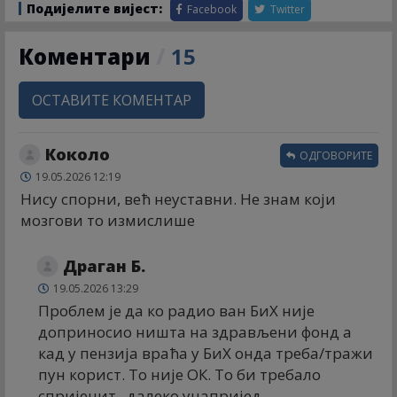
Подијелите вијест:
Facebook
Twitter
Коментари
/
15
ОСТАВИТЕ КОМЕНТАР
Коколо
ОДГОВОРИТЕ
19.05.2026 12:19
Нису спорни, већ неуставни. Не знам који
мозгови то измислише
Драган Б.
19.05.2026 13:29
Проблем је да ко радио ван БиХ није
доприносио ништа на здрављени фонд а
кад у пензија враћа у БиХ онда треба/тражи
пун корист. То није ОК. То би требало
спријецит...далеко унапријед.