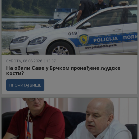
СУБОТА, 08.08.2026 | 13:37
На обали Саве у Брчком пронађене људске
кости?
ПРОЧИТАЈ ВИШЕ