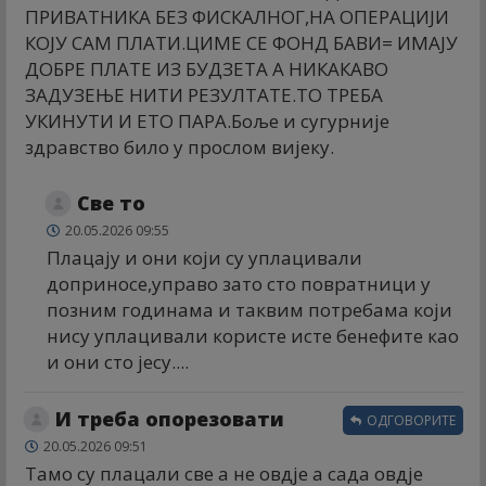
ПРИВАТНИКА БЕЗ ФИСКАЛНОГ,НА ОПЕРАЦИЈИ
КОЈУ САМ ПЛАТИ.ЦИМЕ СЕ ФОНД БАВИ= ИМАЈУ
ДОБРЕ ПЛАТЕ ИЗ БУДЗЕТА А НИКАКАВО
ЗАДУЗЕЊЕ НИТИ РЕЗУЛТАТЕ.ТО ТРЕБА
УКИНУТИ И ЕТО ПАРА.Боље и сугурније
здравство било у прослом вијеку.
Све то
20.05.2026 09:55
Плацају и они који су уплацивали
доприносе,управо зато сто повратници у
позним годинама и таквим потребама који
нису уплацивали користе исте бенефите као
и они сто јесу....
И треба опорезовати
ОДГОВОРИТЕ
20.05.2026 09:51
Тамо су плацали све а не овдје а сада овдје