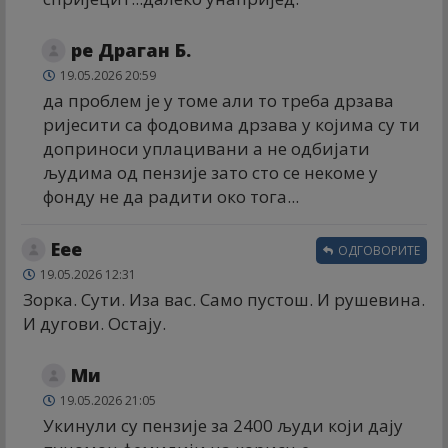
ре Драган Б.
19.05.2026 20:59
да проблем је у томе али то треба дрзава
ријесити са фодовима дрзава у којима су ти
доприноси уплацивани а не одбијати
људима од пензије зато сто се некоме у
фонду не да радити око тога...
Еее
ОДГОВОРИТЕ
19.05.2026 12:31
Зорка. Сути. Иза вас. Само пустош. И рушевина.
И дугови. Остају.
Ми
19.05.2026 21:05
Укинули су пензије за 2400 људи који дају