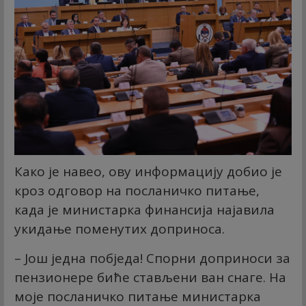
Како је навео, ову информацију добио је
кроз одговор на посланичко питање,
када је министарка финансија најавила
укидање поменутих доприноса.
– Још једна побједа! Спорни доприноси за
пензионере биће стављени ван снаге. На
моје посланичко питање министарка