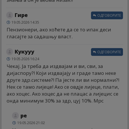
Гире
ОДГОВОРИТЕ
19.05.2026 14:35
Пензионери, ако хоћете да се то ипак деси
гласајте за садашњу власт.
Кукууу
ОДГОВОРИТЕ
19.05.2026 16:24
Чекај. Ја треба да издвајам и ви, сви, за
дијаспору?! Који издвајају и граде тамо неке
друге здр.системе?! Па јесте ли ви нормални?!
Нек се тамо лијеце! Ако се овдје лијеце, плати,
ако хоцес. Ако хоцес да не плацас а лијецис се
онда минимум 30% за здр, цуј 10%. Мрс
ре
19.05.2026 21:02