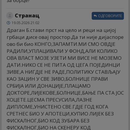
за борце?
Странац
ОДГОВОРИТЕ
19.05.2026 21:02
Драган Б.стави прст на цело и реци на цијој
грбаци дисе овај простор.Да ти није дијаспоре
ово би био КОНГО,ЗАПАМТИ.МИ СМО ОВДЈЕ
РАДИЛИ,УПЛАЦИВАЛИ У ФОНД,АЛИ КОЛИКО
ОВА ВЛАСТ МОЗЕ УЗЕТИ МИ ВИСЕ НЕ МОЗЕМО
ДАТИ.НИКО СЕ НЕ ПИТА ОД ЦЕГА ПОЈЕДИНЦИ
ЗИВЕ,А НИГДЈЕ НЕ РАДЕ,ПОЛИТИКУ СТАВЉАЈУ
КАО ЗАЦИН У СВЕ ЗИВО,БОЛНИЦЕ ПРАВИ
СРБИЈА ИЛИ ДОНАЦИЈЕ,ПЛАЦАМО
ДОКТОРЕ,ЛИЈЕКОВЕ,БОЛНИЦЕ,БАЊЕ ПА СТА ЈОС
ХОЦЕТЕ.ЦЕСМА ПРЕСУСИЛА,ЛАЗНЕ
ДИПЛОМЕ,УНИСТЕНО СВЕ.ГДЈЕ ГОД КОГА
СРЕТНЕС БИО У АПОТЕЦИ,КУПИО ЛИЈЕК БЕЗ
ФИСКАЛНОГ,БИО КОД ЗУБАРА БЕЗ
ФИСКАЛНОГ,БИО НА СКЕНЕРУ КОД