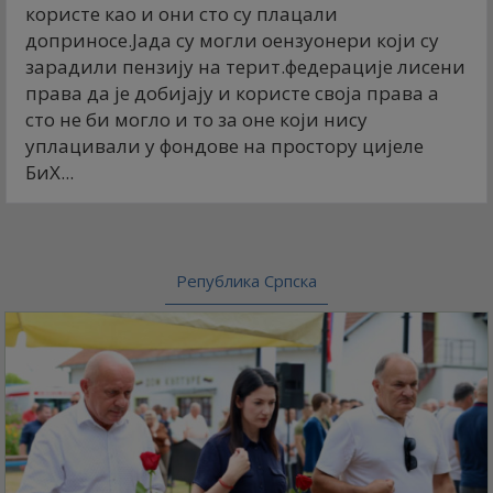
користе као и они сто су плацали
доприносе.Јада су могли оензуонери који су
зарадили пензију на терит.федерације лисени
права да је добијају и користе своја права а
сто не би могло и то за оне који нису
уплацивали у фондове на простору цијеле
БиХ...
Република Српска