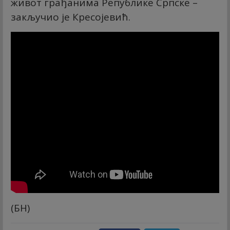
живот грађанима Републике Српске –
закључио је Кресојевић.
(БН)