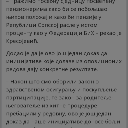
– Тражимо посебну сједницу посвећену
пензионерима како би се побољшао
њихов положај и како би пензије у
Републици Српској расле у истом
проценту као у Федерацији БиХ – рекао је
Кресојевић.
Додао је да је ово још један доказ да
иницијативе које долазе из опозиционих
редова дају конкретне резултате.
– Након што смо оборили закон о
здравственом осигурању и поскупљење
партиципације, те закон за родитеље-
његоватеље из хитне процедуре
пребацили у редовну, ово је још један
доказ да наше иницијативе доносе бољи