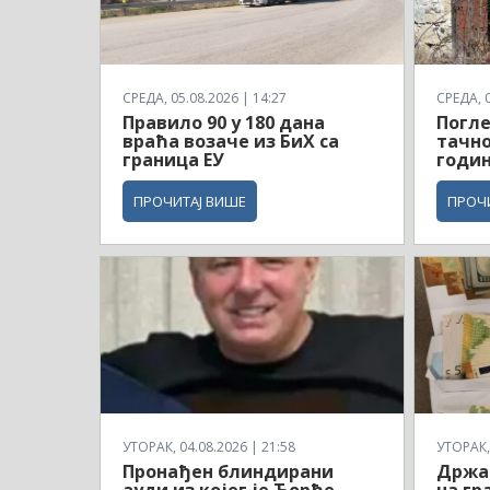
СРЕДА, 05.08.2026 | 14:27
СРЕДА, 0
Правило 90 у 180 дана
Погле
враћа возаче из БиХ са
тачно
граница ЕУ
годин
ПРОЧИТАЈ ВИШЕ
ПРОЧ
УТОРАК, 04.08.2026 | 21:58
УТОРАК, 
Пронађен блиндирани
Држа
ауди из којег је Ђорђе
на гр