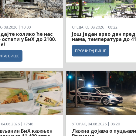
5.08.2026 | 10:00
СРЕДА, 05.08.2026 | 08:22
дајте колико ће нас
Још један врео дан пред
 остати у БиХ до 2100.
нама, температура до 4
е!
ПРОЧИТАЈ ВИШЕ
ИТАЈ ВИШЕ
04.08.2026 | 17:46
УТОРАК, 04.08.2026 | 08:20
вљанин БиХ кажњен
Лажна дојава о пуцњави
аници са 11.490 евра
Врацама