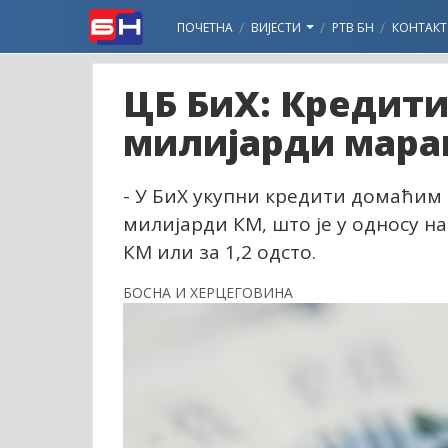
ПОЧЕТНА
ВИЈЕСТИ
РТВ БН
КОНТАКТ
ЦБ БиХ: Кредити
милијарди мара
- У БиХ укупни кредити домаћим 
милијарди КМ, што је у односу н
КМ или за 1,2 одсто.
БОСНА И ХЕРЦЕГОВИНА