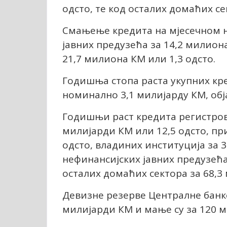
одсто, те код осталих домаћих се
Смањење кредита на мјесечном н
јавних предузећа за 14,2 милион
21,7 милиона КМ или 1,3 одсто.
Годишња стопа раста укупних кред
номинално 3,1 милијарду КМ, обј
Годишњи раст кредита регистрова
милијарди КМ или 12,5 одсто, пр
одсто, владиних институција за 3
нефинансијских јавних предузећа 
осталих домаћих сектора за 68,3
Девизне резерве Централне банке
милијарди КМ и мање су за 120 м