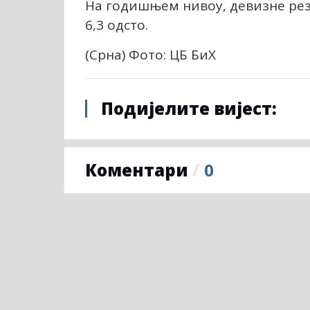
На годишњем нивоу, девизне резе
6,3 одсто.
(Срна) Фото: ЦБ БиХ
Подијелите вијест:
Коментари
/
0