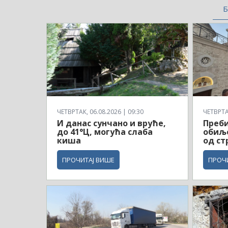
Б
ЧЕТВРТАК, 06.08.2026 | 09:30
ЧЕТВРТАК
И данас сунчано и вруће,
Преби
до 41°Ц, могућа слаба
обиљ
киша
од ст
ПРОЧИТАЈ ВИШЕ
ПРОЧ