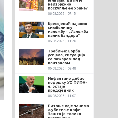
њивама: Да ли је
неизбјежно
поскупљење хране?
06.08.2026 | 07:15
Кресојевић најавио
симболичну
изложбу - „Изложба
палих бандера“
06.08.2026 | 11:26
Требиње: Борба
успјела, ситуација
са пожаром под
контролом
06.08.2026 | 09:48
Инфантино добио
подршку УО ФИФА-
е, остаје
предсједник
06.08.2026 | 11:07
Питање које занима
љубитеље кафе:
Зашто је толико
поскупјела