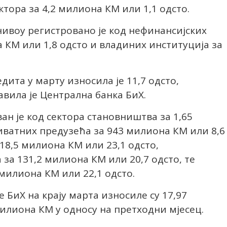
ктора за 4,2 милиона КМ или 1,1 одсто.
ивоу регистровано је код нефинансијских
а КМ или 1,8 одсто и владиних институција за
ита у марту износила је 11,7 одсто,
авила је Централна банка БиХ.
н је код сектора становништва за 1,65
иватних предузећа за 943 милиона КМ или 8,6
18,5 милиона КМ или 23,1 одсто,
за 131,2 милиона КМ или 20,7 одсто, те
 милиона КМ или 22,1 одсто.
 БиХ на крају марта износиле су 17,97
илиона КМ у односу на претходни мјесец.