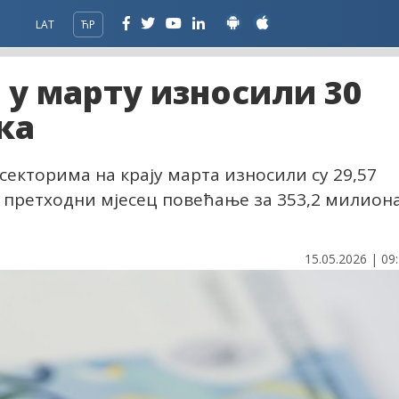
LAT
ЋР
 у марту износили 30
ка
секторима на крају марта износили су 29,57
а претходни мјесец повећање за 353,2 милион
15.05.2026 | 09