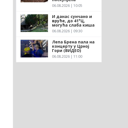
06.08.2026 | 10:05
И данас сунчано и
вруће, до 41°Ц,
могућа слаба киша
06.08.2026 | 09:30
Лепа Брена пала на
концерту у Црној
Гори (ВИДЕО)
06.08.2026 | 11:00