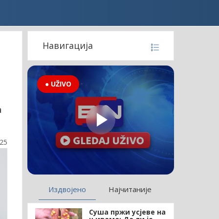
Навигација
● UŽIVO
а
:25
Издвојено
Најчитаније
Суша пржи усјеве на