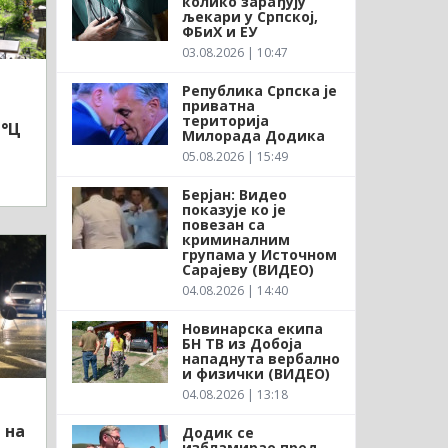
колико зарађују
љекари у Српској,
ФБиХ и ЕУ
03.08.2026 | 10:47
Република Српска је
приватна
територија
1°Ц
Милорада Додика
05.08.2026 | 15:49
Берјан: Видео
показује ко је
повезан са
криминалним
групама у Источном
Сарајеву (ВИДЕО)
04.08.2026 | 14:40
Новинарска екипа
БН ТВ из Добоја
нападнута вербално
и физички (ВИДЕО)
04.08.2026 | 13:18
 на
Додик се
избламирао пред