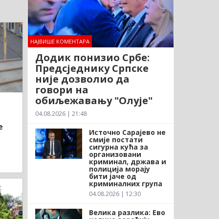
НАЈВИШЕ КОМЕНТАРА
Додик понизио Србе:
Предсједнику Српске
није дозволио да
говори на
обиљежавању "Олује"
04.08.2026 | 21:48
е
Источно Сарајево не
смије постати
сигурна кућа за
организовани
криминал, држава и
полиција морају
бити јаче од
криминалних група
04.08.2026 | 12:30
Велика разлика: Ево