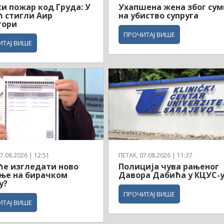
и пожар код Груда: У
Ухапшена жена због су
 стигли Аир
на убиство супруга
тори
ПРОЧИТАЈ ВИШЕ
ИТАЈ ВИШЕ
7.08.2026 | 12:51
ПЕТАК, 07.08.2026 | 11:37
ће изгледати ново
Полиција чува рањеног
ње на бирачком
Давора Дабића у КЦУС-
у?
ПРОЧИТАЈ ВИШЕ
ИТАЈ ВИШЕ