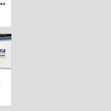
мње
у