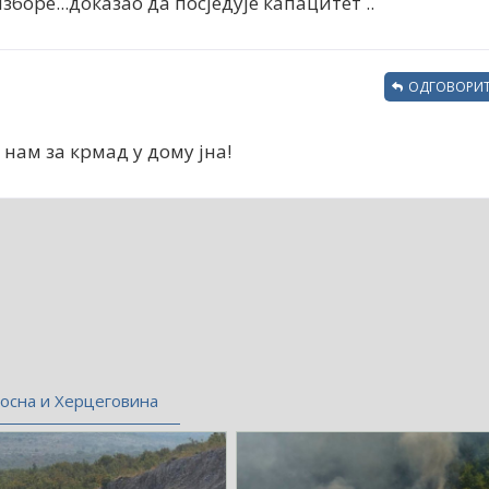
зборе...доказао да посједује капацитет ..
ОДГОВОРИТ
а нам за крмад у дому јна!
осна и Херцеговина