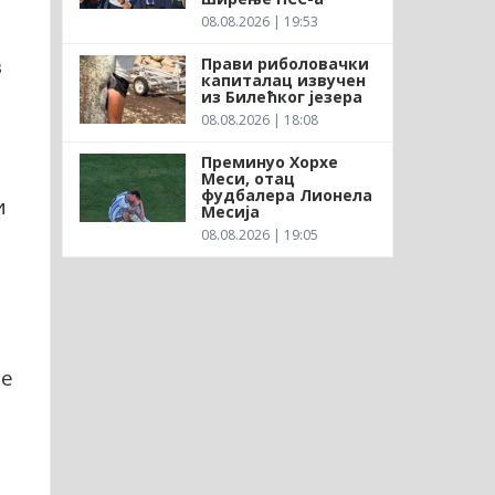
08.08.2026 | 19:53
з
Прави риболовачки
капиталац извучен
из Билећког језера
08.08.2026 | 18:08
Преминуо Хорхе
Меси, отац
фудбалера Лионела
и
Месија
08.08.2026 | 19:05
је