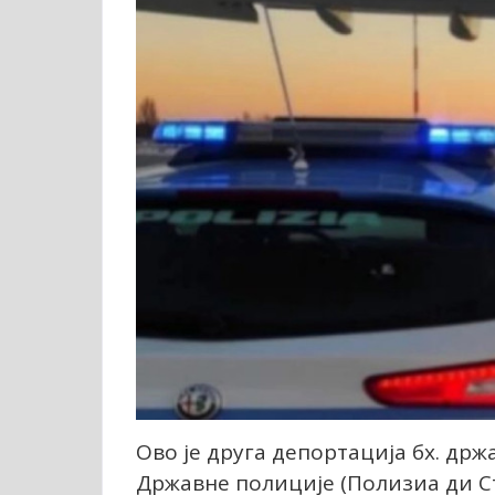
Ово је друга депортација бх. др
Државне полиције (Полизиа ди Ст