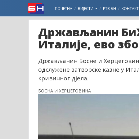
ПОЧЕТНА
ВИЈЕСТИ
РТВ БН
КОНТАКТ
Држављанин БиХ
Италије, ево збо
Држављанин Босне и Херцеговине
одслужене затворске казне у Итал
кривичног дјела.
БОСНА И ХЕРЦЕГОВИНА