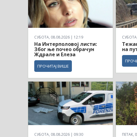
СУБОТА, 08.08.2026 | 12:19
СУБОТА, 
На Интерполовој листи:
Тежак
Због ње почео обрачун
на пу
Ждрале и Елеза
ПРОЧ
ПРОЧИТАЈ ВИШЕ
СУБОТА, 08.08.2026 | 09:30
ПЕТАК, 0