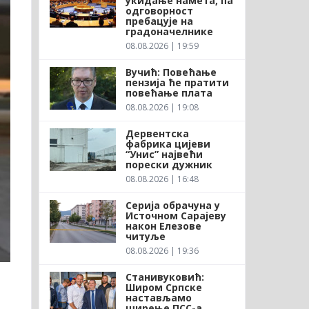
укидање намета, па
одговорност
пребацује на
градоначелнике
08.08.2026 | 19:59
Вучић: Повећање
пензија ће пратити
повећање плата
08.08.2026 | 19:08
Дервентска
фабрика цијеви
“Унис” највећи
порески дужник
08.08.2026 | 16:48
Серија обрачуна у
Источном Сарајеву
након Елезове
читуље
08.08.2026 | 19:36
Станивуковић:
Широм Српске
настављамо
ширење ПСС-а