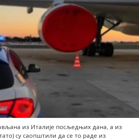
жављана из Италије посљедњих дана, а из
ато) су саопштили да се то раде из