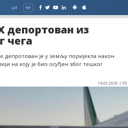
LAT
ЋР
 депортован из
г чега
 депротован је у земљу поријекла након
ији на коју је био осуђен због тешког
14.05.2026 | 05