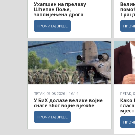
Ухапшен на прелазу
Велик
Шћепан Поље,
помоћ
заплијењена дрога
Трац
ПРОЧИТАЈ ВИШЕ
ПРОЧ
ПЕТАК, 07.08.2026 | 16:14
ПЕТАК, 0
У БиХ долазе велике војне
Како 
снаге због војне вјежбе
гласа
мјест
ПРОЧИТАЈ ВИШЕ
ПРОЧ