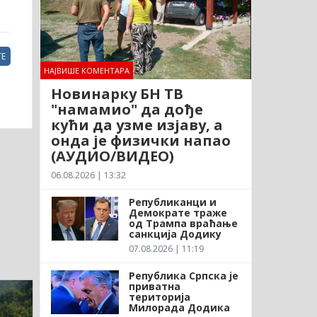
Е
НАЈВИШЕ КОМЕНТАРА
Новинарку БН ТВ
"намамио" да дође
кући да узме изјаву, а
онда је физички напао
(АУДИО/ВИДЕО)
06.08.2026 | 13:32
Републиканци и
Демократе траже
од Трампа враћање
санкција Додику
07.08.2026 | 11:19
Република Српска је
приватна
територија
Милорада Додика