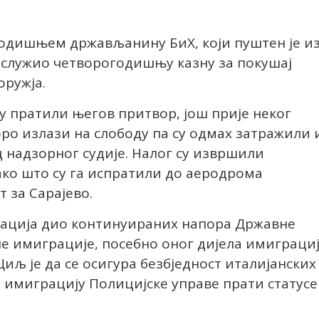
-годишњем држављанину БиХ, који пуштен је и
одслужио четворогодишњу казну за покушај
оружја.
у пратили његов притвор, још прије неког
оро излази на слободу па су одмах затражили 
 надзорног судије. Налог су извршили
ко што су га испратили до аеродрома
т за Сарајево.
ртација дио континуираних напора Државне
е имиграције, посебно оног дијела имиграци
Циљ је да се осигура безбједност италијанских
а имиграцију Полицијске управе прати статусе