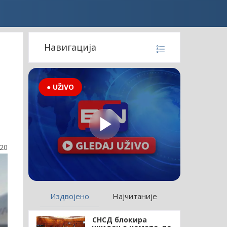
Навигација
● UŽIVO
:20
Издвојено
Најчитаније
СНСД блокира