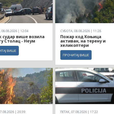
08.08.2026 | 12:04
СУБОТА, 08.08.2026 | 11:28
 судар више возила
Пожар код Коњица
ту Столац - Неум
активан, на терену и
хеликоптери
ИТАЈ ВИШЕ
ПРОЧИТАЈ ВИШЕ
7.08.2026 | 20:39
ПЕТАК, 07.08.2026 | 17:22