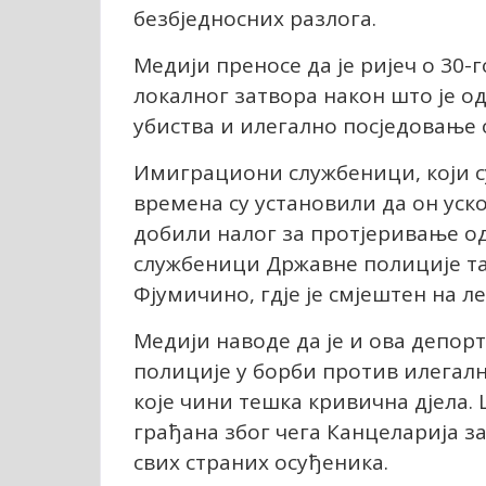
безбједносних разлога.
Медији преносе да је ријеч о 30
локалног затвора након што је 
убиства и илегално посједовање 
Имиграциони службеници, који с
времена су установили да он уск
добили налог за протјеривање од
службеници Државне полиције та
Фјумичино, гдје је смјештен на ле
Медији наводе да је и ова депо
полиције у борби против илегалн
које чини тешка кривична дјела. 
грађана због чега Канцеларија з
свих страних осуђеника.