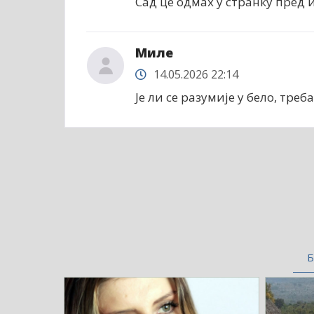
Сад це одмах у странку пред и
Миле
14.05.2026 22:14
Је ли се разумије у бело, треб
Б