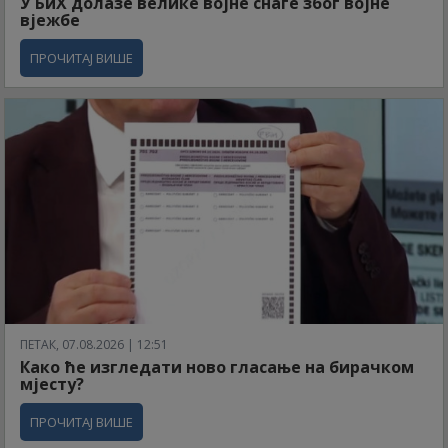
У БиХ долазе велике војне снаге због војне
вјежбе
ПРОЧИТАЈ ВИШЕ
ПЕТАК, 07.08.2026 | 12:51
Како ће изгледати ново гласање на бирачком
мјесту?
ПРОЧИТАЈ ВИШЕ