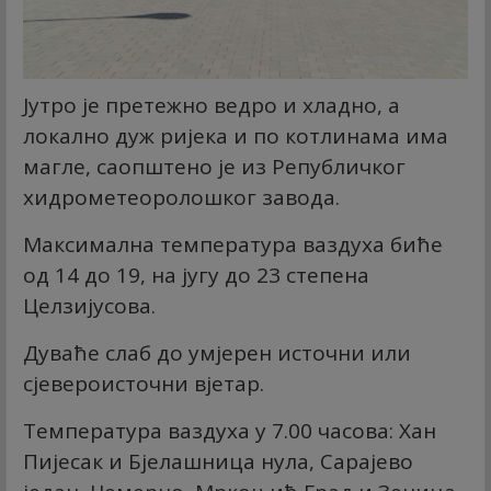
Јутро је претежно ведро и хладно, а
локално дуж ријека и по котлинама има
магле, саопштено је из Републичког
хидрометеоролошког завода.
Максимална температура ваздуха биће
од 14 до 19, на југу до 23 степена
Целзијусова.
Дуваће слаб до умјерен источни или
сјевероисточни вјетар.
Температура ваздуха у 7.00 часова: Хан
Пијесак и Бјелашница нула, Сарајево