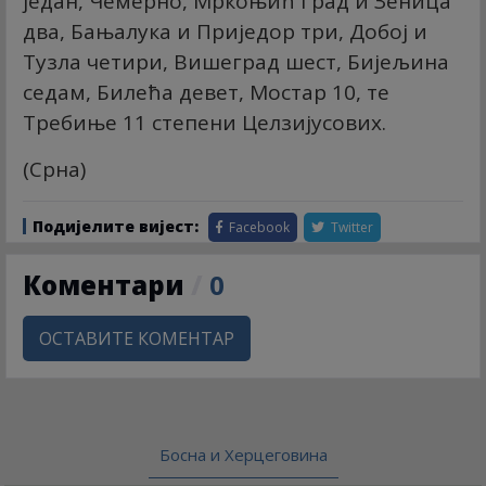
један, Чемерно, Мркоњић Град и Зеница
два, Бањалука и Приједор три, Добој и
Тузла четири, Вишеград шест, Бијељина
седам, Билећа девет, Мостар 10, те
Требиње 11 степени Целзијусових.
(Срна)
Подијелите вијест:
Facebook
Twitter
Коментари
/
0
ОСТАВИТЕ КОМЕНТАР
Босна и Херцеговина