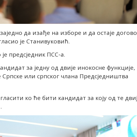
заједно да изађе на изборе и да остаје догов
ласио је Станивуковић.
 је предсједник ПСС-а.
кандидат за једну од двије инокосне функције,
е Српске или српског члана Предсједништва
агласити ко ће бити кандидат за коју од те дви
.