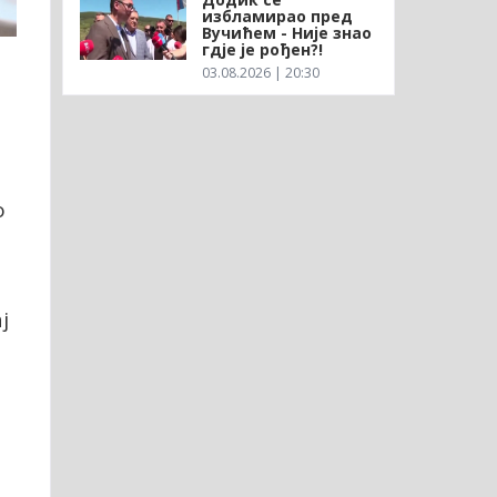
избламирао пред
Вучићем - Није знао
гдје је рођен?!
03.08.2026 | 20:30
о
о
ј
о