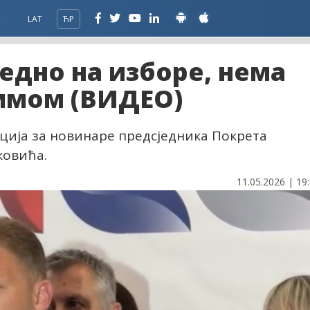
LAT
ЋР
једно на изборе, нема
имом (ВИДЕО)
ција за новинаре предсједника Покрета
ковића.
11.05.2026 | 19