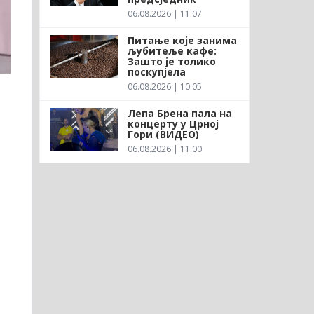
06.08.2026 | 11:07
Питање које занима
љубитеље кафе:
Зашто је толико
поскупјела
06.08.2026 | 10:05
Лепа Брена пала на
концерту у Црној
Гори (ВИДЕО)
06.08.2026 | 11:00