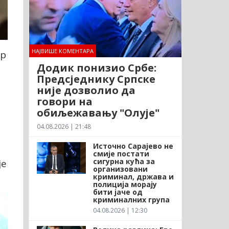
НАЈВИШЕ КОМЕНТАРА
ор
Додик понизио Србе:
Предсједнику Српске
није дозволио да
говори на
обиљежавању "Олује"
04.08.2026 | 21:48
Источно Сарајево не
смије постати
сигурна кућа за
је
организовани
криминал, држава и
полиција морају
бити јаче од
криминалних група
04.08.2026 | 12:30