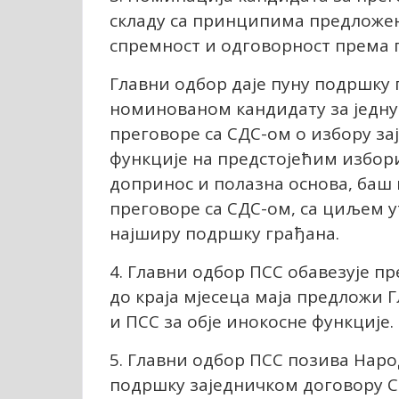
складу са принципима предложен
спремност и одговорност према 
Главни одбор даје пуну подршку 
номинованом кандидату за једну 
преговоре са СДС-ом о избору за
функције на предстојећим избор
допринос и полазна основа, баш
преговоре са СДС-ом, са циљем у
најширу подршку грађана.
4. Главни одбор ПСС обавезује пр
до краја мјесеца маја предложи 
и ПСС за обје инокосне функције.
5. Главни одбор ПСС позива Народ
подршку заједничком договору С