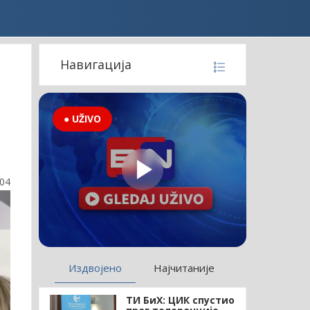
Навигација
● UŽIVO
:04
Издвојено
Најчитаније
ТИ БиХ: ЦИК спустио