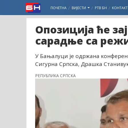
ПОЧЕТНА
ВИЈЕСТИ
РТВ БН
КОНТАКТ
Опозиција ће за
сарадње са реж
У Бањалуци је одржана конферен
Сигурна Српска, Драшка Станиву
РЕПУБЛИКА СРПСКА