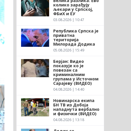
Велика разлика: Ево
колико зарађују
љекари у Српској,
ФБиХ и ЕУ
03.08.2026 | 10:47
Република Српска је
приватна
територија
Милорада Додика
05.08.2026 | 15:49
Берјан: Видео
показује ко је
повезан са
криминалним
групама у Источном
Сарајеву (ВИДЕО)
04.08.2026 | 14:40
Новинарска екипа
БН ТВ из Добоја
нападнута вербално
и физички (ВИДЕО)
04.08.2026 | 13:18
Додик се