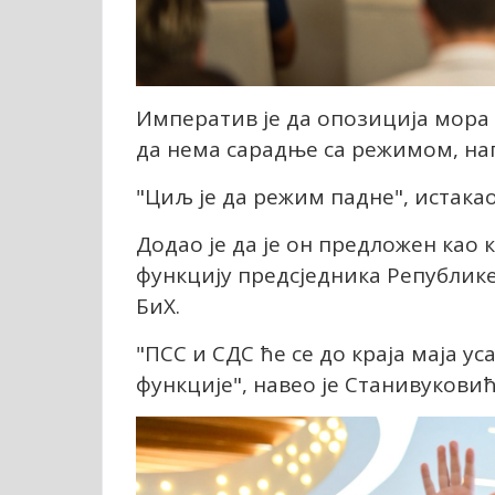
Императив је да опозиција мора 
да нема сарадње са режимом, наг
"Циљ је да режим падне", истакао
Додао је да је он предложен као 
функцију предсједника Републик
БиХ.
"ПСС и СДС ће се до краја маја ус
функције", навео је Станивуковић