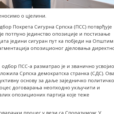
еносимо о цјелини.
одбор Покрета Сигурна Српска (ПСС) потврђује
је потпуно јединство опозиције и постизање
ата једини сигуран пут ка побједи на Општим
рагментација опозиционог дјеловања директн
 одбор ПСС-а разматрао је и званично усвоји
ложила Српска демократска странка (СДС). Ова
уктивну основу за даље заједничко политичк
 процес договарања неопходно укључити и
алих опозиционих партија које теже
оварачки процес у вези са Споразумом: У