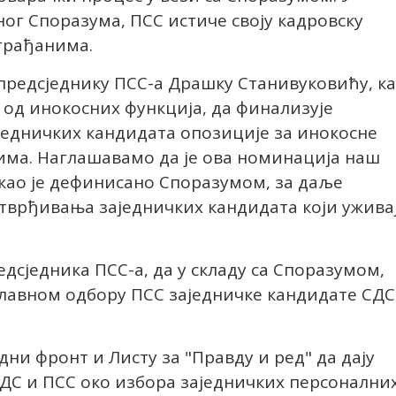
ог Споразума, ПСС истиче своју кадровску
грађанима.
предсједнику ПСС-а Драшку Станивуковићу, к
од инокосних функција, да финализује
једничких кандидата опозиције за инокосне
има. Наглашавамо да је ова номинација наш
 као је дефинисано Споразумом, за даље
тврђивања заједничких кандидата који ужива
едсједника ПСС-а, да у складу са Споразумом,
Главном одбору ПСС заједничке кандидате СДС
ни фронт и Листу за "Правду и ред" да дају
ДС и ПСС око избора заједничких персонални