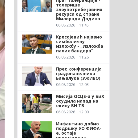
праг толеранције -
толерише
злоупотребе јавних
ресурса од стране
Милорада Додика
06.08.2026 | 11:45
Кресојевић најавио
симболичну
изложбу - „Изложба
палих бандера“
06.08.2026 | 11:26
Прес конференција
градоначелника
Бањалуке (УЖИВО)
06.08.2026 | 12:03
Мисија ОСЦЕ-а у БиХ
осудила напад на
екипу БН ТВ
06.08.2026 | 12:00
Инфантино добио
подршку УО ФИФА-
е, остаје
предсједник