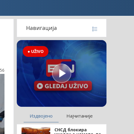
Навигација
● UŽIVO
:56
Издвојено
Најчитаније
СНСД блокира