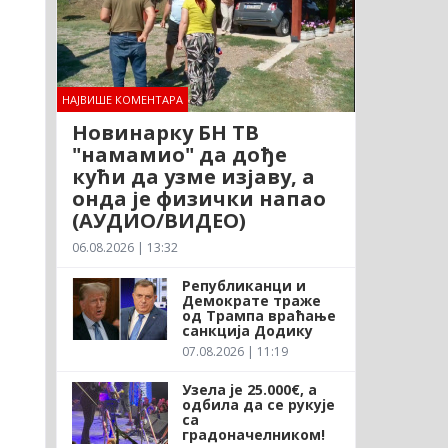
НАЈВИШЕ КОМЕНТАРА
Новинарку БН ТВ
"намамио" да дође
кући да узме изјаву, а
онда је физички напао
(АУДИО/ВИДЕО)
06.08.2026 | 13:32
Републиканци и
Демократе траже
од Трампа враћање
санкција Додику
07.08.2026 | 11:19
Узела је 25.000€, а
одбила да се рукује
са
градоначелником!