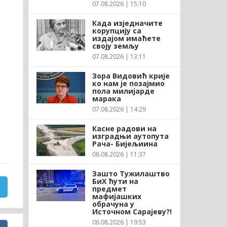
07.08.2026 | 15:10
Када изједначите
корупцију са
издајом имаћете
своју земљу
07.08.2026 | 13:11
Зора Видовић крије
ко нам је позајмио
пола милијарде
марака
07.08.2026 | 14:29
Касне радови на
изградњи аутопута
Рача- Бијељиина
08.08.2026 | 11:37
Зашто Тужилаштво
БиХ ћути на
предмет
мафијашких
обрачуна у
Источном Сарајеву?!
06.08.2026 | 19:53