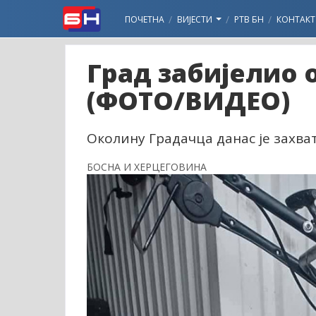
ПОЧЕТНА
ВИЈЕСТИ
РТВ БН
КОНТАКТ
Град забијелио
(ФОТО/ВИДЕО)
Околину Градачца данас је захват
БОСНА И ХЕРЦЕГОВИНА