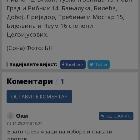
Град и Рибник 14, Бањалука, Билећа,
Добој, Приједор, Требиње и Мостар 15,
Бијељина и Неум 16 степени
Целзијусових.
(Срна) Фото: БН
Подијелите вијест:
Facebook
Twitter
Коментари
/
1
ОСТАВИТЕ КОМЕНТАР
Оки
ОДГОВОРИТЕ
11.05.2026 10:22
Е зато треба изаци на изборе,и гласати
против.