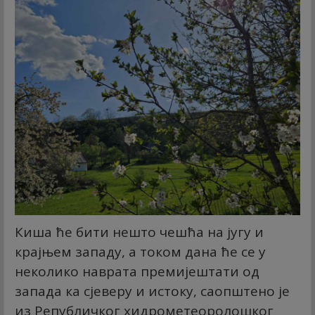
Киша ће бити нешто чешћа на југу и
крајњем западу, а током дана ће се у
неколико наврата премијештати од
запада ка сјеверу и истоку, саопштено је
из Републичког хидрометеоролошког