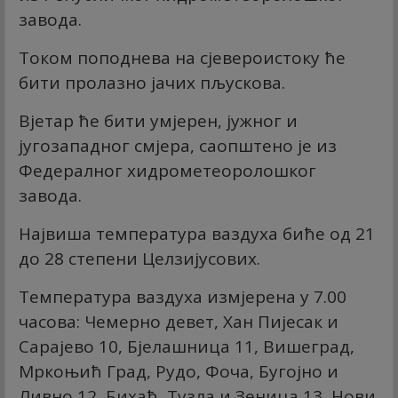
завода.
Током поподнева на сјевероистоку ће
бити пролазно јачих пљускова.
Вјетар ће бити умјерен, јужног и
југозападног смјера, саопштено је из
Федералног хидрометеоролошког
завода.
Највиша температура ваздуха биће од 21
до 28 степени Целзијусових.
Температура ваздуха измјерена у 7.00
часова: Чемерно девет, Хан Пијесак и
Сарајево 10, Бјелашница 11, Вишеград,
Мркоњић Град, Рудо, Фоча, Бугојно и
Ливно 12, Бихаћ, Тузла и Зеница 13, Нови