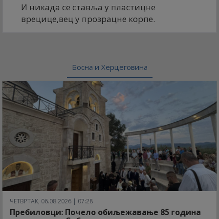
И никада се ставља у пластицне
врецице,вец у прозрацне корпе.
Босна и Херцеговина
ЧЕТВРТАК, 06.08.2026 | 07:28
Пребиловци: Почело обиљежавање 85 година