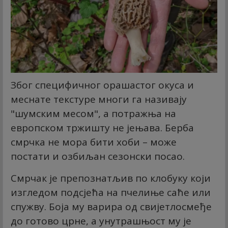
Због специфичног орашастог окуса и
меснате текстуре многи га називају
"шумским месом", а потражња на
европском тржишту не јењава. Берба
смрчка не мора бити хоби – може
постати и озбиљан сезонски посао.
Смрчак је препознатљив по клобуку који
изгледом подсјећа на пчелиње саће или
спужву. Боја му варира од свијетлосмеђе
до готово црне, а унутрашњост му је