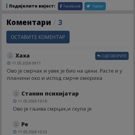
Подијелите вијест:
Facebook
Twitter
Коментари
/
3
ОСТАВИТЕ КОМЕНТАР
Хаха
ОДГОВОРИТЕ
11.05.2026 09:11
Ово је смрчак и увек је био на цени. Расте и у
планини око и испод смрче оморика
Станин психијатар
11.05.2026 10:18
Ово је гљива смрцак,и скупа је
Ре
11.05.2026 10:23