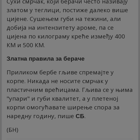
Сухи смрчак, који берачи често називају
златом у теглици, постиже далеко више
цијене. Сушењем губи на тежини, али
добија на интензитету ароме, па се
цијена по килограму креће између 400
КМ и 500 КМ.
Златна правила за бераче
Приликом бербе гљиве спремајте у
корпе. Никада не носите смрчак у
пластичним врећицама. Гљива се у њима
"упари" и губи квалитет, а у плетеној
корпи омогућавате ширење спора за
наредну годину, пише
.
СБ
(БН)