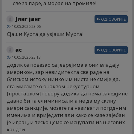
све за паре, а морал на промиле!
Јинг јанг
ОДГОВОРИТЕ
10.05.2026 23:06
Сјаши Курта да узјаши Мурта!
ас
ОДГОВОРИТЕ
10.05.2026 23:13
додик се повезао са јеврејима а они владају
америком, зар невидите ста све раде на
блиском истоку ниико им ниста не смије да.
ста мислите о онаквом некултурном
[простацком] говору додика да нема заледјине
давно би га елиминисали а не да му скину
амери санкције, мозете га називати погрдним
именима и вриједати али како се казе зајебан
је играц, и теско цемо се исцупати из његових
кандзи .