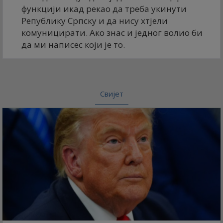
функцији икад рекао да треба укинути
Републику Српску и да нису хтјели
комуницирати. Ако знас и једног волио би
да ми написес који је то.
Свијет