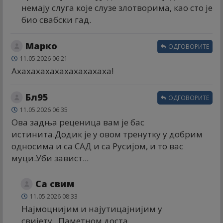
немају слуга које слузе злотворима, као сто је
био свабски гад.
Марко
ОДГОВОРИТЕ
11.05.2026 06:21
Ахахахахахахахахахаха!
Бл95
ОДГОВОРИТЕ
11.05.2026 06:35
Ова задња реценица вам је бас
истинита.Додик је у овом тренутку у добрим
односима и са САД и са Русијом, и то вас
муци.Уби завист...
Са свим
11.05.2026 08:33
Најмоцнијим и најутицајнијим у
свијету...Паметном доста.