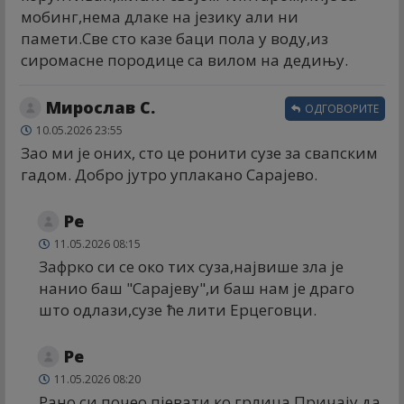
мобинг,нема длаке на језику али ни
памети.Све сто казе баци пола у воду,из
сиромасне породице са вилом на дедињу.
Мирослав С.
ОДГОВОРИТЕ
10.05.2026 23:55
Зао ми је оних, сто це ронити сузе за свапским
гадом. Добро јутро уплакано Сарајево.
Ре
11.05.2026 08:15
Зафрко си се око тих суза,највише зла је
нанио баш "Сарајеву",и баш нам је драго
што одлази,сузе ће лити Ерцеговци.
Ре
11.05.2026 08:20
Рано си почео пјевати ко грлица.Причају да