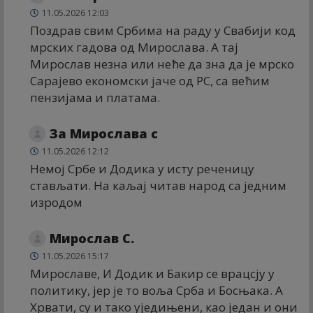
11.05.2026 12:03
Поздрав свим Србима на раду у Свабији код
мрских гадова од Мирослава. А тај
Мирослав незна или неће да зна да је мрско
Сарајево економски јаче од РС, са већим
пензијама и платама.
За Мирослава с
11.05.2026 12:12
Немој Србе и Додика у исту реченицу
стављати. На каљај читав народ са једним
изродом
Мирослав С.
11.05.2026 15:17
Мирославе, И Додик и Бакир се врацсју у
политику, јер је то воља Срба и Босњака. А
Хрвати, су и тако уједињени, као један и они