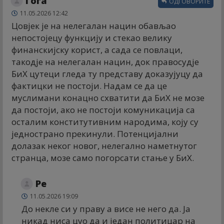
Гога
ОДГОВОРИТЕ
11.05.2026 12:42
Цовјек је на нелегалан нацин обављао
непостојецу функцију и стекао велику
финанскијску корист, а сада се повлаци,
такодје на нелегалан нацин, док правосудје
БиХ цутеци гледа ту представу доказујуцу да
фактицки не постоји. Надам се да це
муслимани конацно схватити да БиХ не мозе
да постоји, ако не постоји комуникација са
осталим конститутивним народима, коју су
једнострано прекинули. Потенцијални
долазак неког новог, нелегално наметнутог
странца, мозе само погорсати стање у БиХ.
Ре
11.05.2026 19:09
До некле си у праву а висе не него да. Ја
никад ниса цуо да и један политицар на