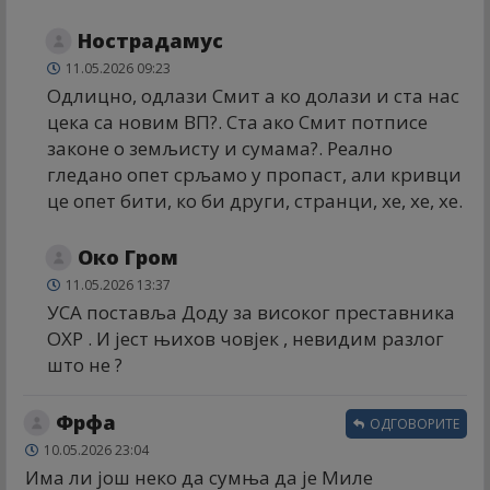
Нострадамус
11.05.2026 09:23
Одлицно, одлази Смит а ко долази и ста нас
цека са новим ВП?. Ста ако Смит потписе
законе о земљисту и сумама?. Реално
гледано опет срљамо у пропаст, али кривци
це опет бити, ко би други, странци, хе, хе, хе.
Око Гром
11.05.2026 13:37
УСА поставља Доду за високог преставника
ОХР . И јест њихов човјек , невидим разлог
што не ?
Фрфа
ОДГОВОРИТЕ
10.05.2026 23:04
Има ли још неко да сумња да је Миле