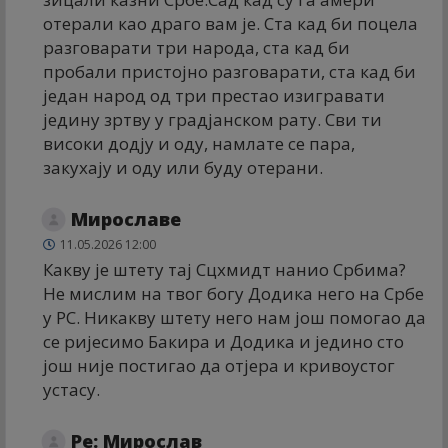
отерали као драго вам је. Ста кад би поцела
разговарати три народа, ста кад би
пробали пристојно разговарати, ста кад би
један народ од три престао изигравати
једину зртву у градјанском рату. Сви ти
високи додју и оду, намлате се пара,
закухају и оду или буду отерани.
Мирославе
11.05.2026 12:00
Какву је штету тај Сцхмидт нанио Србима?
Не мислим на твог богу Додика него на Србе
у РС. Никакву штету него нам још помогао да
се ријесимо Бакира и Додика и једино сто
још није постигао да отјера и кривоустог
устасу.
Ре: Мирослав