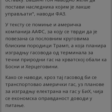
постави наследника којим је лакше
управљати", наводи ФАЗ.
У тексту се помиње и америчка
компанија ААФС, за коју се тврди да је
повезана са пословним круговима
блиским породици Трамп, а која планира
изградњу гасовода од терминала за
течни природни гас на хрватској обали ка
Босни и Херцеговини.
Како се наводи, кроз тај гасовод би се
транспортовао амерички гас, уз планове
за изградњу електрана на гас у БиХ, чија
се економска оправданост доводи у
питање.