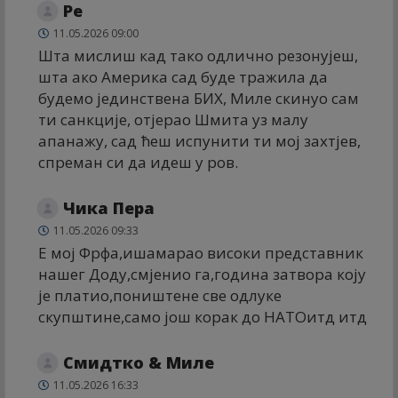
Ре
11.05.2026 09:00
Шта мислиш кад тако одлично резонујеш,
шта ако Америка сад буде тражила да
будемо јединствена БИХ, Миле скинуо сам
ти санкције, отјерао Шмита уз малу
апанажу, сад ћеш испунити ти мој захтјев,
спреман си да идеш у ров.
Чика Пера
11.05.2026 09:33
Е мој Фрфа,ишамарао високи представник
нашег Доду,смјенио га,година затвора коју
је платио,поништене све одлуке
скупштине,само још корак до НАТОитд итд
Смидтко & Миле
11.05.2026 16:33