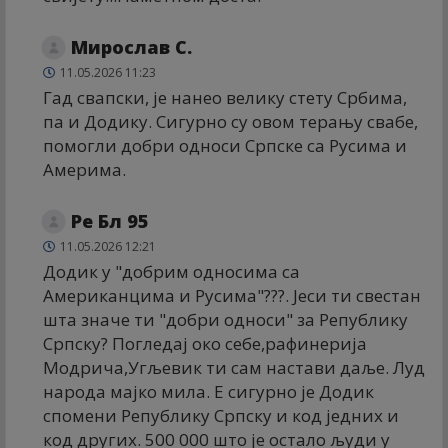
Мирослав С.
11.05.2026 11:23
Гад свапски, је нанео велику стету Србима,
па и Додику. Сигурно су овом терању свабе,
помогли добри односи Српске са Русима и
Америма.
Ре Бл 95
11.05.2026 12:21
Додик у "добрим односима са
Американцима и Русима"???. Јеси ти свестан
шта значе ти "добри односи" за Републику
Српску? Погледај око себе,рафинерија
Модрича,Угљевик ти сам настави даље. Луд
народа мајко мила. Е сигурно је Додик
спомени Републику Српску и код једних и
код других. 500 000 што је остало људи у