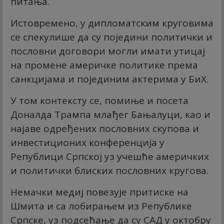
питања.
Истовремено, у дипломатским круговима
се спекулише да су поједини политички и
пословни договори могли имати утицај
на промене америчке политике према
санкцијама и појединим актерима у БиХ.
У том контексту се, помиње и посета
Доналда Трампа млађег Бањалуци, као и
најаве одређених пословних скупова и
инвестиционих конференција у
Републици Српској уз учешће америчких
и политички блиских пословних кругова.
Немачки медиј повезује притиске на
Шмита и са лобирањем из Републике
Српске, уз подсећање да су САД у октобру