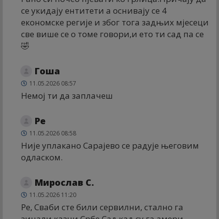
се укидају ентитети а оснивају се 4
економске регије и због тога задњих мјесеци
све више се о томе говори,и ето ти сад па се
🤣
Гоша
11.05.2026 08:57
Немој ти да заплачеш
Ре
11.05.2026 08:58
Није уплакано Сарајево се радује његовим
одласком.
Мирослав С.
11.05.2026 11:20
Ре, Сваби сте били сервилни, стално га
зицали казни Србе.Сад кад су га амери