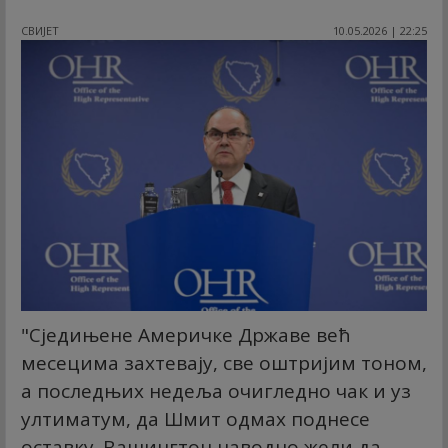
СВИЈЕТ
10.05.2026 | 22:25
"Сједињене Америчке Државе већ
месецима захтевају, све оштријим тоном,
а последњих недеља очигледно чак и уз
ултиматум, да Шмит одмах поднесе
оставку. Вашингтон наводно жели да