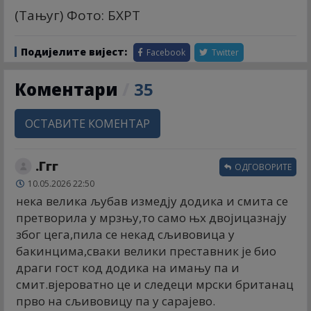
(Тањуг) Фото: БХРТ
Подијелите вијест:
Facebook
Twitter
Коментари
/
35
ОСТАВИТЕ КОМЕНТАР
.Ггг
ОДГОВОРИТЕ
10.05.2026 22:50
нека велика љубав измедју додика и смита се
претворила у мрзњу,то само њх двојицазнају
због цега,пила се некад сљивовица у
бакинцима,сваки велики преставник је био
драги гост код додика на имању па и
смит.вјероватно це и следеци мрски британац
прво на сљивовицу па у сарајево.