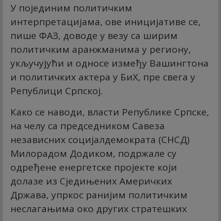
У појединим политичким
интерпретацијама, ове иницијативе се,
пише ФАЗ, доводе у везу са ширим
политичким аранжманима у региону,
укључујући и односе између Вашингтона
и политичких актера у БиХ, пре свега у
Републици Српској.
Како се наводи, власти Републике Српске,
на челу са председником Савеза
независних социјалдемократа (СНСД)
Милорадом Додиком, подржале су
одређене енергетске пројекте који
долазе из Сједињених Америчких
Држава, упркос ранијим политичким
неслагањима око других стратешких