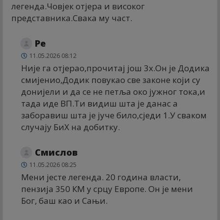
легенда.Човјек отјера и високог
представника.Свака му част.
Ре
11.05.2026 08:12
Није га отјерао,прочитај још 3x.Он је Додика
смијенио,Додик повукао све законе који су
донијели и да се не петља око јужног тока,и
тада иде ВП.Ти видиш шта је данас а
заборавиш шта је јуче било,сједи 1.У сваком
случају БиХ на добитку.
Смислов
11.05.2026 08:25
Мени јесте легенда. 20 година власти,
пензија 350 КМ у срцу Европе. Он је мени
Бог, баш као и Сањи.