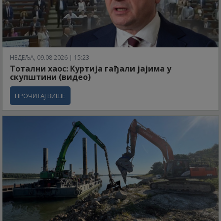
НЕДЕЉА, 09.08.2026 | 15:23
Тотални хаос: Куртија гађали јајима у
скупштини (видео)
ПРОЧИТАЈ ВИШЕ