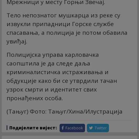
Мрежници у месту Горњи Звечај.
Тело непознатог мушкарца из реке су
извукли припадници Горске службе
спасавања, а полиција је потом обавила
увиђај.
Полицијска управа карловачка
саопштила је да следе даља
криминалистичка истраживања и
обдукције како би се утврдили тачан
узрок смрти и идентитет свих
пронађених особа.
(Тањуг) Фото: Тањуг/Хина/Илустрација
Подијелите вијест:
Facebook
Twitter