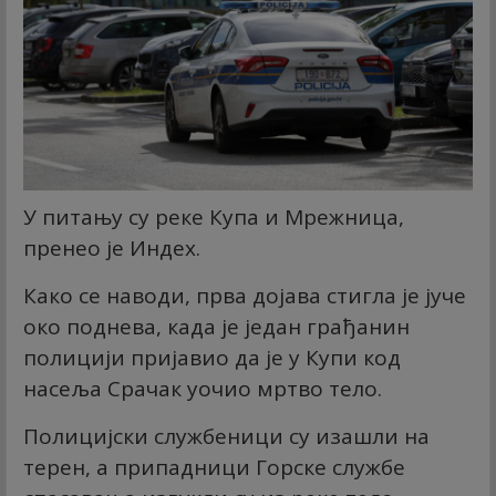
У питању су реке Купа и Мрежница,
пренео је Индеx.
Како се наводи, прва дојава стигла је јуче
око поднева, када је један грађанин
полицији пријавио да је у Купи код
насеља Срачак уочио мртво тело.
Полицијски службеници су изашли на
терен, а припадници Горске службе