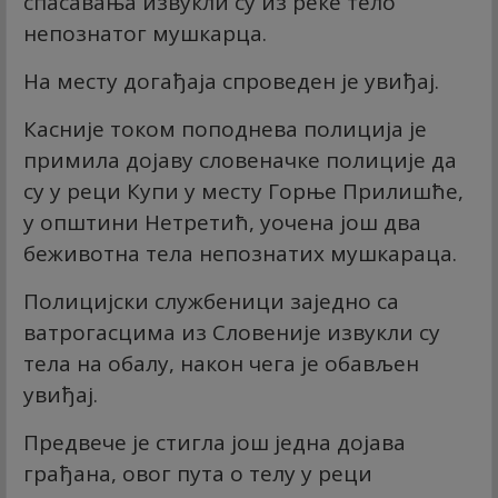
спасавања извукли су из реке тело
непознатог мушкарца.
На месту догађаја спроведен је увиђај.
Касније током поподнева полиција је
примила дојаву словеначке полиције да
су у реци Купи у месту Горње Прилишће,
у општини Нетретић, уочена још два
беживотна тела непознатих мушкараца.
Полицијски службеници заједно са
ватрогасцима из Словеније извукли су
тела на обалу, након чега је обављен
увиђај.
Предвече је стигла још једна дојава
грађана, овог пута о телу у реци