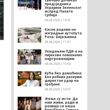
свечано дочекао
предсједника
Украјине Зеленског
испред Палате
Србија
08.08.2026 | 10:47
Касне радови на
изградњи аутопута
Рача- Бијељиина
08.08.2026 | 11:37
Укидањем ПДВ-а на
лијекове помажемо
најугроженијим
08.08.2026 | 10:56
Кућа без домаћина:
Без робних резерви
директан удар на
грађане
08.08.2026 | 10:37
Жеље су исте: Да
нам живи, ради и
развија се наша
Република Српска