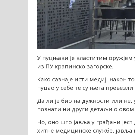
У пуцњави је властитим оружјем 
из ПУ крапинско загорске.
Како сазнаје исти медиј, након 
пуцао у себе те су њега превезли
Да ли је био на дужности или не,
познати ни други детаљи о овом 
Но, оно што јављају грађани јест 
хитне медицинске службе, јавља 