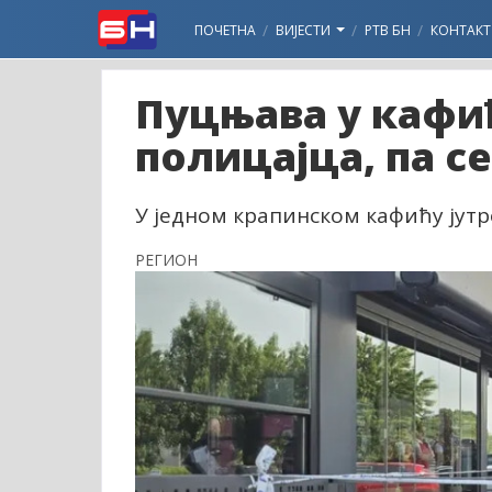
ПОЧЕТНА
ВИЈЕСТИ
РТВ БН
КОНТАКТ
Пуцњава у кафић
полицајца, па с
У једном крапинском кафићу јутро
РЕГИОН