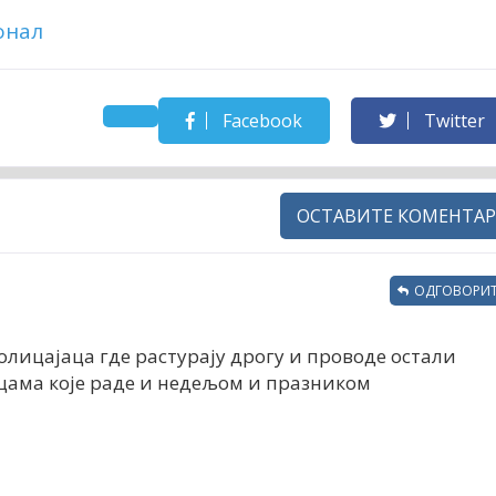
онал
Facebook
Twitter
ОСТАВИТЕ КОМЕНТАР
ОДГОВОРИТ
олицајаца где растурају дрогу и проводе остали
цама које раде и недељом и празником