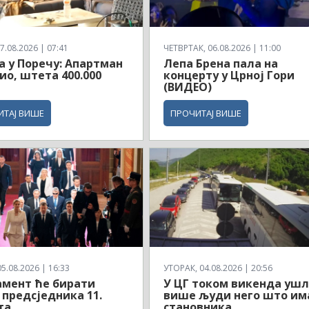
7.08.2026 | 07:41
ЧЕТВРТАК, 06.08.2026 | 11:00
 у Поречу: Апартман
Лепа Брена пала на
ио, штета 400.000
концерту у Црној Гори
(ВИДЕО)
ИТАЈ ВИШЕ
ПРОЧИТАЈ ВИШЕ
5.08.2026 | 16:33
УТОРАК, 04.08.2026 | 20:56
мент ће бирати
У ЦГ током викенда уш
 предсједника 11.
више људи него што им
та
становника