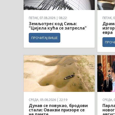
ПЕТАК, 07.08.2026 | 08:22
ПЕТАК, 0
Земљотрес код Сиња:
Драма
"Цијела кућа се затресла"
изгор
евра
ПРОЧИТАЈ ВИШЕ
ПРОЧ
СРЕДА, 05.08.2026 | 22:19
СРЕДА, 0
Дунав се повукао, бродови
Парла
стали: Овакви призоре се
новог
не памте
авгус