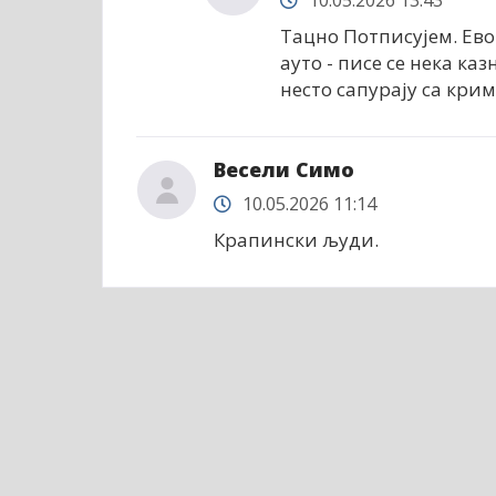
Тацно Потписујем. Ево 
ауто - писе се нека ка
несто сапурају са кри
Весели Симо
10.05.2026 11:14
Крапински људи.