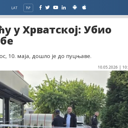
LAT
ЋР
у у Хрватској: Убио
ебе
с, 10. маја, дошло је до пуцњаве.
10.05.2026 | 10