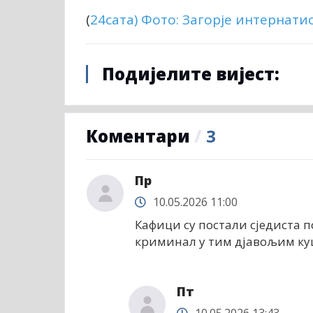
(
24сата
) Фото: Загорје интернати
Подијелите вијест:
Коментари
/
3
Пр
10.05.2026 11:00
Кафици су постали сједиста п
криминал у тим дјавољим ку
Пт
10.05.2026 13:43