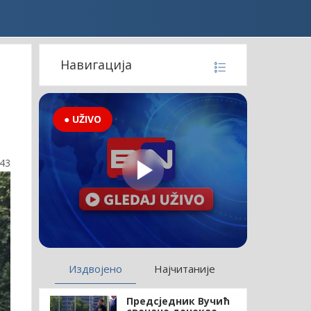
Навигација
● UŽIVO
:43
Издвојено
Најчитаније
Предсједник Вучић