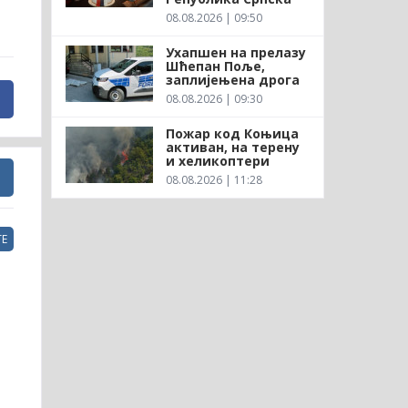
08.08.2026 | 09:50
Ухапшен на прелазу
Шћепан Поље,
заплијењена дрога
08.08.2026 | 09:30
Пожар код Коњица
активан, на терену
и хеликоптери
08.08.2026 | 11:28
Е