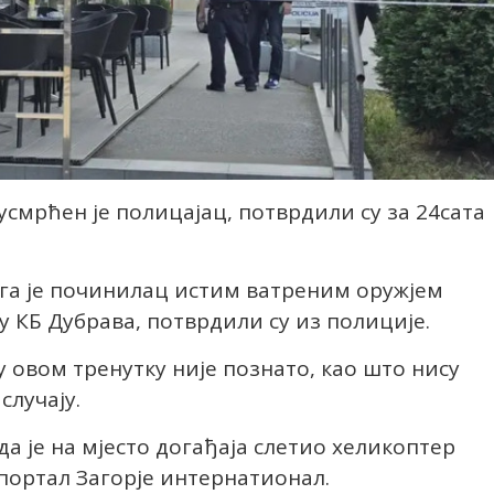
усмрћен је полицајац, потврдили су за 24сата
тога је починилац истим ватреним оружјем
 у КБ Дубрава, потврдили су из полиције.
 у овом тренутку није познато, као што нису
случају.
да је на мјесто догађаја слетио хеликоптер
портал Загорје интернатионал.