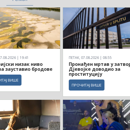
7.08.2026 | 19:41
ПЕТАК, 07.08.2026 | 08:55
ијски низак ниво
Пронађен мртав у затвор
а зауставио бродове
Дјевојке доводио за
проституцију
ИТАЈ ВИШЕ
ПРОЧИТАЈ ВИШЕ