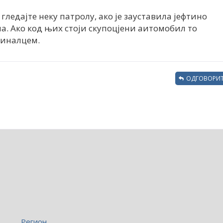
гледајте неку патролу, ако је зауставила јефтино
зна. Ако код њих стоји скупоцјени аитомобил то
миналцем.
ОДГОВОРИТ
Регион