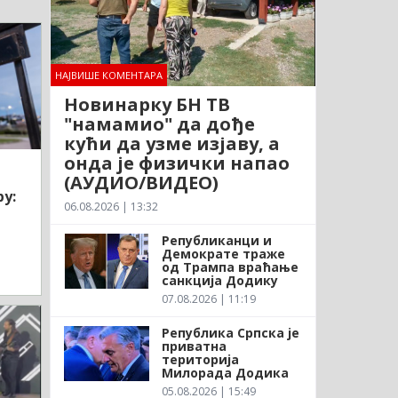
НАЈВИШЕ КОМЕНТАРА
Новинарку БН ТВ
"намамио" да дође
кући да узме изјаву, а
онда је физички напао
(АУДИО/ВИДЕО)
у:
06.08.2026 | 13:32
Републиканци и
Демократе траже
од Трампа враћање
санкција Додику
07.08.2026 | 11:19
Република Српска је
приватна
територија
Милорада Додика
05.08.2026 | 15:49