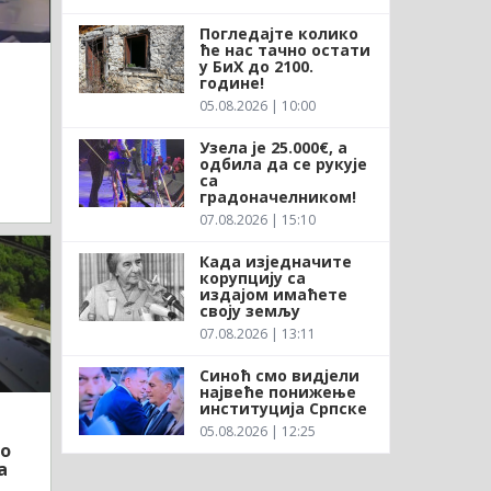
Погледајте колико
ће нас тачно остати
у БиХ до 2100.
године!
05.08.2026 | 10:00
Узела је 25.000€, а
одбила да се рукује
са
градоначелником!
07.08.2026 | 15:10
Када изједначите
корупцију са
издајом имаћете
своју земљу
07.08.2026 | 13:11
Синоћ смо видјели
највеће понижење
институција Српске
05.08.2026 | 12:25
ло
а