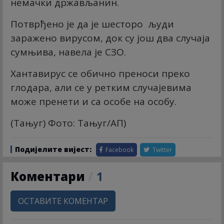
немачки држављанин.
Потврђено је да је шесторо људи
заражено вирусом, док су још два случаја
сумњива, навела је СЗО.
Хантавирус се обично преноси преко
глодара, али се у ретким случајевима
може пренети и са особе на особу.
(Тањуг) Фото: Тањуг/АП)
Подијелите вијест:
Facebook
Twitter
Коментари
/
1
ОСТАВИТЕ КОМЕНТАР