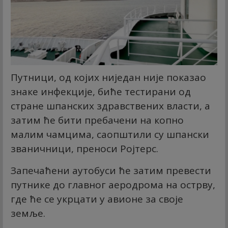
Путници, од којих ниједан није показао
знаке инфекције, биће тестирани од
стране шпанских здравствених власти, а
затим ће бити пребачени на копно
малим чамцима, саопштили су шпански
званичници, преноси Ројтерс.
Запечаћени аутобуси ће затим превести
путнике до главног аеродрома на острву,
где ће се укрцати у авионе за своје
земље.