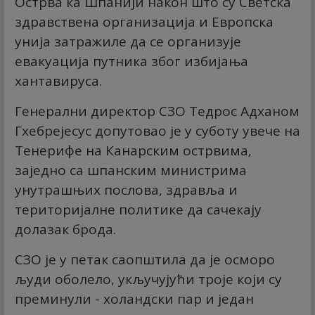
Острва ка Шпанији након што су Светска
здравствена организација и Европска
унија затражиле да се организује
евакуација путника због избијања
хантавируса.
Генерални директор СЗО Тедрос Адханом
Гхебрејесус допутовао је у суботу увече на
Тенерифе на Канарским острвима,
заједно са шпанским министрима
унутрашњих послова, здравља и
територијалне политике да сачекају
долазак брода.
СЗО је у петак саопштила да је осморо
људи оболело, укључујући троје који су
преминули - холандски пар и један