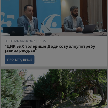
ЧЕТВРТАК, 06.08.2026 | 11:45
"ЦИК БиХ толерише Додикову злоупотребу
јавних ресурса"
ПРОЧИТАЈ ВИШЕ