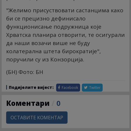
"Желимо присуствовати састанцима како
би се прецизно дефинисало
функционисање подружница које
Хрватска планира отворити, те осигурали
да наши возачи више не буду
колатерална штета бирократије",
поручили су из Конзорција.
(БН) Фото: БН
Подијелите вијест:
Facebook
Twitter
Коментари
/
0
ОСТАВИТЕ КОМЕНТАР