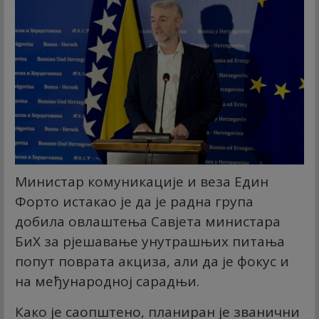
Министар комуникације и веза Един
Форто истакао је да је радна група
добила овлаштења Савјета министара
БиХ за рјешавање унутрашњих питања
попут поврата акциза, али да је фокус и
на међународној сарадњи.
Како је саопштено, планиран је званични