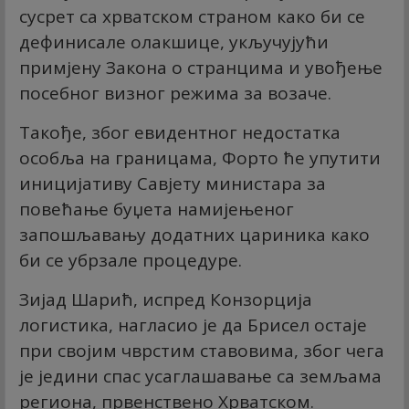
сусрет са хрватском страном како би се
дефинисале олакшице, укључујући
примјену Закона о странцима и увођење
посебног визног режима за возаче.
Такође, због евидентног недостатка
особља на границама, Форто ће упутити
иницијативу Савјету министара за
повећање буџета намијењеног
запошљавању додатних цариника како
би се убрзале процедуре.
Зијад Шарић, испред Конзорција
логистика, нагласио је да Брисел остаје
при својим чврстим ставовима, због чега
је једини спас усаглашавање са земљама
региона, првенствено Хрватском.