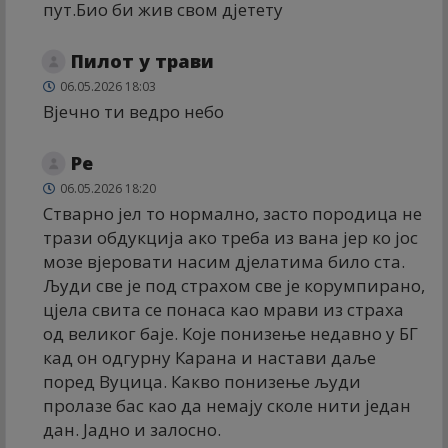
пут.Био би жив свом дјетету
Пилот у трави
06.05.2026 18:03
Вјечно ти ведро небо
Ре
06.05.2026 18:20
Стварно јел то нормално, засто породица не
трази обдукција ако треба из вана јер ко јос
мозе вјеровати насим дјелатима било ста.
Људи све је под страхом све је корумпирано,
цјела свита се понаса као мрави из страха
од великог баје. Које понизење недавно у БГ
кад он одгурну Карана и настави даље
поред Вуцица. Какво понизење људи
пролазе бас као да немају сколе нити један
дан. Јадно и залосно.