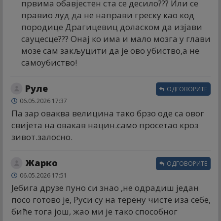
првима обавјестен ста се десило??? Или се
правио луд да не направи греску као код
породице Драгицевиц доласком да изјави
сауцесце??? Онај ко има и мало мозга у глави
мозе сам закљуцити да је ово убиство,а не
самоубиство!
Руле
ОДГОВОРИТЕ
06.05.2026 17:37
Па зар оваква велицина тако брзо оде са овог
свијета на овакав нацин.само просетао кроз
зивот.залосно.
Жарко
ОДГОВОРИТЕ
06.05.2026 17:51
Јебига друзе пуно си знао ,не одрадиш један
посо готово је, Руси су на терену чисте иза себе,
биће тога још, жао ми је тако способног