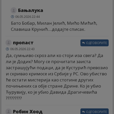
Бањалука
06.05.2026 22:44
Бато Бобар, Милан Јелић, Мићо Мићић,
Славиша Крунић....додајте списак.
пропаст
ОДГОВОРИТЕ
06.05.2026 22:43
Да, сумњиво скроз али ко стоји иза свега? Да
ли је Додик? Могу се прочитати заиста
застрашујући подаци, да је Кустурић превозио
и скривао кримосе из Србије у РС. Ово убиство
ће остати мистерија као стотине других
почињених са обје стране Дрине. Ко је убио
Ћурувију, ко је убио Давида Драгичевића
?????????
Робин Хоод
ОДГОВОРИТЕ