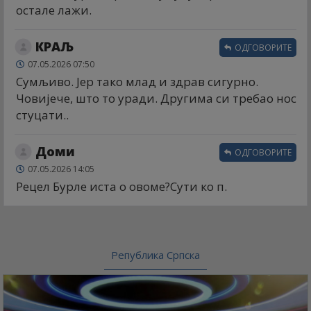
остале лажи.
КРАЉ
ОДГОВОРИТЕ
07.05.2026 07:50
Сумљиво. Јер тако млад и здрав сигурно.
Човијече, што то уради. Другима си требао нос
стуцати..
Доми
ОДГОВОРИТЕ
07.05.2026 14:05
Рецел Бурле иста о овоме?Сути ко п.
Република Српска