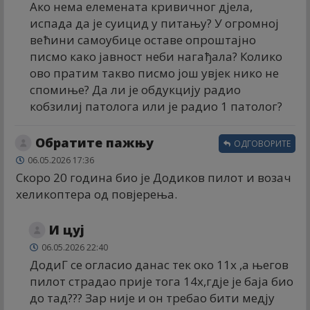
Ако нема елемената кривичног дјела,
испада да је суицид у питању? У огромној
већини самоубице оставе опроштајно
писмо како јавност неби нагађала? Колико
ово пратим такво писмо још увјек нико не
спомиње? Да ли је обдукцију радио
кобзилиј патолога или је радио 1 патолог?
Обратите пажњу
ОДГОВОРИТЕ
06.05.2026 17:36
Скоро 20 година био је Додиков пилот и возач
хеликоптера од повјерења.
И цуј
06.05.2026 22:40
ДодиГ се огласио данас тек око 11х ,а његов
пилот страдао прије тога 14х,гдје је баја био
до тад??? Зар није и он требао бити медју