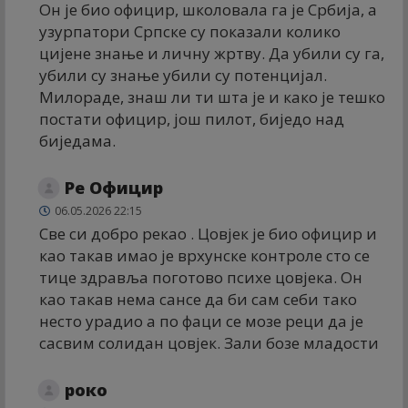
Он је био официр, школовала га је Србија, а
узурпатори Српске су показали колико
цијене знање и личну жртву. Да убили су га,
убили су знање убили су потенцијал.
Милораде, знаш ли ти шта је и како је тешко
постати официр, још пилот, биједо над
биједама.
Ре Официр
06.05.2026 22:15
Све си добро рекао . Цовјек је био официр и
као такав имао је врхунске контроле сто се
тице здравља поготово психе цовјека. Он
као такав нема сансе да би сам себи тако
несто урадио а по фаци се мозе реци да је
сасвим солидан цовјек. Зали бозе младости
роко