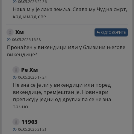
06.05.2026 22:36
Нака м у је лака земља. Слава му.Чудна смрт,
кад имад све..
Хм
ОДГОВОРИТЕ
06.05.2026 16:58
Пронађен у викендици или у близини његове
викендице?
Ре Хм
06.05.2026 17:24
Не зна се је ли у викендици или поред
викендице, премјештан је. Новинари
преписују једни од других па се не зна
тачно.
11903
06.05.2026 21:21