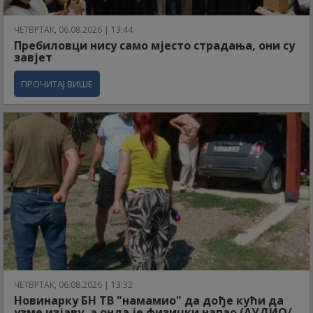
ЧЕТВРТАК, 06.08.2026 | 13:44
Пребиловци нису само мјесто страдања, они су
завјет
ПРОЧИТАЈ ВИШЕ
ЧЕТВРТАК, 06.08.2026 | 13:32
Новинарку БН ТВ "намамио" да дође кући да
узме изјаву, а онда је физички напао (АУДИО/