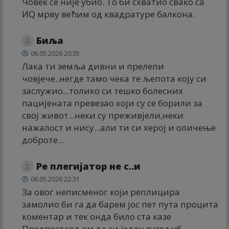
Човек се није убио. То би схватио свако са
ИQ мрву већим од квадратуре балкона.
Биља
06.05.2026 20:35
Лака ти земља дивни и прелепи
човјече..негде тамо чека те љепота коју си
заслужио...толико си тешко болесних
пацијената превезао који су се борили за
свој живот...неки су преживјели,неки
нажалост и нису...али ти си херој и оличење
доброте...
Ре плегијатор не с..и
06.05.2026 22:31
За овог неписменог који реплицира
замолио би га да барем јос пет пута процита
коментар и тек онда било ста казе
Предпостављам да си један гузољуб