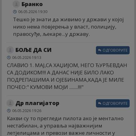
Бранко
06.05.2026 19:30
Тешко је знати да живимо у држави у којој
нико нема повјерења у власт, полицију,
правосуђе, љекаре...у државу.
БОЉЕ ДА СИ
ОДГОВОРИТЕ
06.05.2026 19:13
СЛАВИО 1. МАЈ,СА ХАЏИЈОМ, НЕГО ЂУРЂЕВДАН
СА ДОДИКОМ!!! А ДАНАС НИЈЕ БИЛО ЛАКО
ПОДРЕПАШИМА И ОЈЕБИНАМА,КАДА ЈЕ МИЛЕ
ПОЧЕО:" КУМОВИ МОЈИ .......!!!"
Др плагијатор
ОДГОВОРИТЕ
06.05.2026 19:26
Какви су то прегледи пилота ако је ментално
нестабилан, а управља најважнијим
летјелицама и превози важне личности у