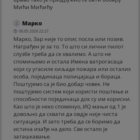
Мићи Мићићу
Марко
06.05.2026 22:27
Марко, Зар није то опис посла или позив.
Награђен је за то. То што си лични пилот
слузбе треба да се хвалимо. А што не
спомињемо и остала Имена ватрогасаца
који су угасиле хиљаде пожара или осталих
особа, појединаца полицајаца и бораца.
Поштујемо са је био добар човек. Не
поштујемо систем који користи поштење и
способности појединаца док су им корисни.
Као што је неко споменуо, ИQ мањи од 1 је
довољно да схвати да овдје није чиста
ситуација. И зато треба да се боримо да
истина изађе на дело. Све остало је
заташкавање.