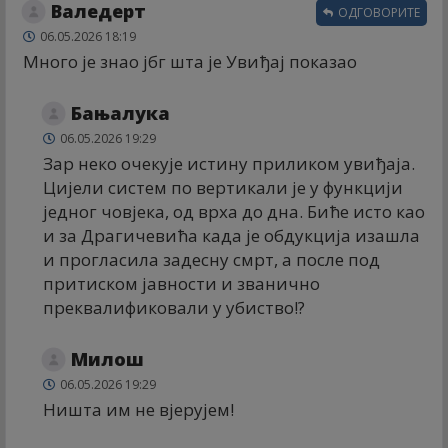
Валедерт
ОДГОВОРИТЕ
06.05.2026 18:19
Много је знао јбг шта је Увиђај показао
Бањалука
06.05.2026 19:29
Зар неко очекује истину приликом увиђаја.
Цијели систем по вертикали је у функцији
једног човјека, од врха до дна. Биће исто као
и за Драгичевића када је обдукција изашла
и прогласила задесну смрт, а после под
притиском јавности и званично
преквалификовали у убиство!?
Милош
06.05.2026 19:29
Ништа им не вјерујем!