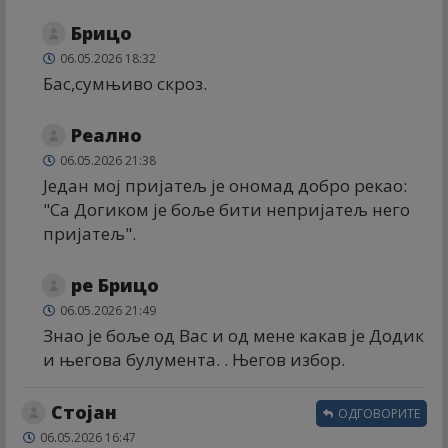
Брицо
06.05.2026 18:32
Бас,сумњиво скроз.
Реално
06.05.2026 21:38
Један мој пријатељ је ономад добро рекао:
"Са Догиком је боље бити непријатељ него
пријатељ".
ре Брицо
06.05.2026 21:49
Знао је боље од Вас и од мене какав је Додик
и његова булумента. . Његов избор.
Стојан
ОДГОВОРИТЕ
06.05.2026 16:47