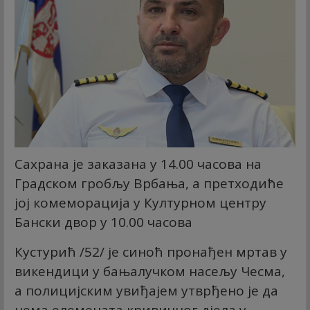
Сахрана је заказана у 14.00 часова на
Градском гробљу Врбања, а претходиће
јој комеморација у Културном центру
Бански двор у 10.00 часова
Кустурић /52/ је синоћ пронађен мртав у
викендици у бањалучком насељу Чесма,
а полицијским увиђајем утврђено је да
нема елемената кривичног дјела у