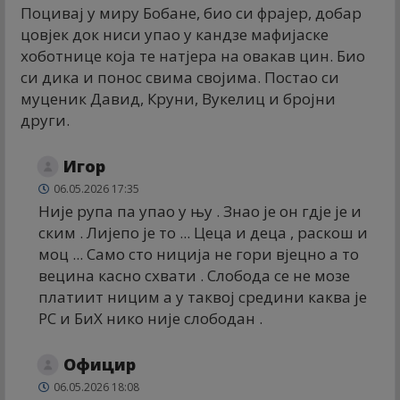
Поцивај у миру Бобане, био си фрајер, добар
цовјек док ниси упао у кандзе мафијаске
хоботнице која те натјера на овакав цин. Био
си дика и понос свима својима. Постао си
муценик Давид, Круни, Вукелиц и бројни
други.
Игор
06.05.2026 17:35
Није рупа па упао у њу . Знао је он гдје је и
ским . Лијепо је то ... Цеца и деца , раскош и
моц ... Само сто ниција не гори вјецно а то
вецина касно схвати . Слобода се не мозе
платиит ницим а у таквој средини каква је
РС и БиХ нико није слободан .
Официр
06.05.2026 18:08