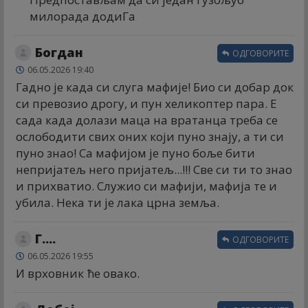
милорада додиГа
Богдан
ОДГОВОРИТЕ
06.05.2026 19:40
Гадно је када си слуга мафије! Био си добар док
си превозио дрогу, и пун хеликоптер пара. Е
сада када долази маца на вратанца треба се
ослободити свих оних који пуно знају, а ти си
пуно знао! Са мафијом је пуно боље бити
непријатељ него пријатељ...!!! Све си ти то знао
и прихватио. Служио си мафији, мафија те и
убила. Нека ти је лака црна земља.
Г....
ОДГОВОРИТЕ
06.05.2026 19:55
И врховник ће овако.