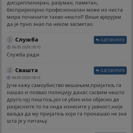
дисциплиниран, разуман, паметан,
беспријекорно професионалан може из чиста
мира починити такво нешто!? Више вјерујем
да је пуно знао па неком засметао.
Служба
ОДГОВОРИТЕ
06.05.2026 18:10
Служба ради.
Свашта
ОДГОВОРИТЕ
06.05.2026 18:13
Јуче кажу самоубиство вешањем,пријатељ га
нашао и позвао полицију данас сасвим нешто
друго,чуј пиштољ,јел се убио или објесио де
разјасните то па онда изнесите у јавност,није
ваљда да му пријатељ који га пронашао не зна
шта је у питању.