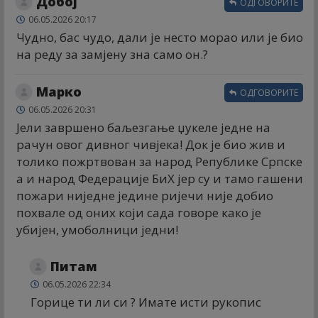
Добој
ОДГОВОРИТЕ
06.05.2026 20:17
Чудно, бас чудо, дали је несто морао или је био
на реду за замјену зна само он.?
Марко
ОДГОВОРИТЕ
06.05.2026 20:31
Јели завршено баљезгање џукеле једне на
рачун овог дивног чивјека! Док је био жив и
толико пожртвован за народ Републике Српске
а и народ Федерације БиХ јер су и тамо гашени
пожари ниједне једине ријечи није добио
похвале од оних који сада говоре како је
убијен, умоболници једни!
Питам
06.05.2026 22:34
Горице ти ли си ? Имате исти рукопис