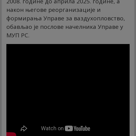
2008. године до априла 2025. године, а
након његове реорганизације и
формирања Управе за ваздухопловство,
обављао је послове начелника Управе у
МУП РС.