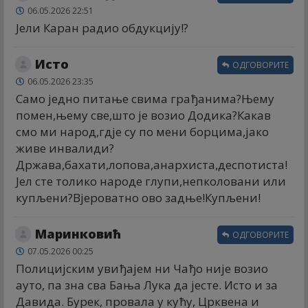
06.05.2026 22:51
Јели Каран радио обдукцију!?
Исто
ОДГОВОРИТЕ
06.05.2026 23:35
Само једно питање свима грађанима?Њему
помен,њему све,што је возио Додика?Какав
смо ми народ,гдје су по мени борцима,јако
живе инвалиди?
Држава,бахати,лопова,анархиста,деспотиста!
Јел сте толико народе глупи,непколовани или
купљени?Вјероватно ово задње!Купљени!
Маринковић
ОДГОВОРИТЕ
07.05.2026 00:25
Полицијским увиђајем ни Чађо није возио
ауто, па зна сва Бања Лука да јесте. Исто и за
Давида. Бурек, провала у кућу, Црквена и