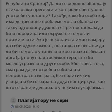
Републици Српској? Да ли се редовно обављају
психолошки прегледи и контроле евентуалне
употребе супстанци? Такође, како би особа која
има депресивне проблеме могла обављати
такву одговорну дужност? Претпостављам да
би и породица или окружење то могли
примијетити. Ако је неко заиста имао намјеру
да себи одузме живот, поставља се питање да
ли би то могао учинити и кроз овако озбиљан
догађај, попут пада хеликоптера, што би
могло угрозити и друге особе. Због свега тога,
сматрам да је потребна озбиљна и
непристрасна истрага, без политичких
утицаја и без стварања додатног циркуса, као
што се раније дешавало у неким случајевима.
Плагијатору не сери
06.05.2026 19:40