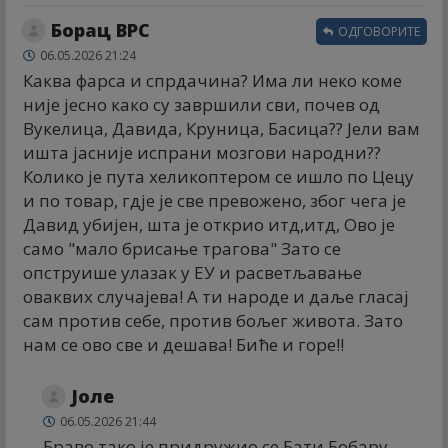
Борац ВРС
ОДГОВОРИТЕ
06.05.2026 21:24
Каква фарса и спрдачина? Има ли неко коме
није јесно како су завршили сви, почев од
Вукелица, Давида, Круница, Басица?? Јели вам
ишта јасније испрани мозгови народни??
Колико је пута хеликоптером се ишло по Цецу
и по товар, гдје је све превожено, због чега је
Давид убијен, шта је открио итд,итд, Ово је
само "мало брисање трагова" Зато се
опструише улазак у ЕУ и расветљавање
оваквих случајева! А ти народе и даље гласај
сам против себе, против бољег живота. Зато
нам се ово све и дешава! Биће и горе!!
Јоле
06.05.2026 21:44
Браво тако је придружио се Бати Бобару