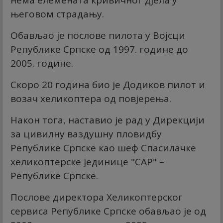
његовом страдању.
Обављао је послове пилота у Војсци
Републике Српске од 1997. године до
2005. године.
Скоро 20 година био је Додиков пилот и
возач хеликоптера од повјерења.
Након тога, наставио је рад у Дирекцији
за цивилну ваздушну пловидбу
Републике Српске као шеф Спасилачке
хеликоптерске јединице "САР" –
Републике Српске.
Послове директора Хеликоптерског
сервиса Републике Српске обављао је од