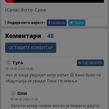
(Срна) Фото: Срна
Подијелите вијест:
Facebook
Twitter
Коментари
/
48
ОСТАВИТЕ КОМЕНТАР
Туга
ОДГОВОРИТЕ
06.05.2026 16:45
Ако је хица умријет није копат ☹️ Како брзо та
обдукција се уради Лака ти земља
Оли
06.05.2026 17:43
Залити млад човјек могао је бирати други