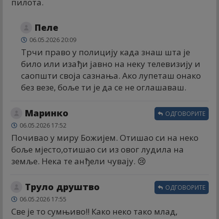
пилота.
Пеле
06.05.2026 20:09
Трчи право у полицију када знаш шта је
било или изађи јавно на неку телевизију и
саопшти своја сазнања. Ако лупеташ онако
без везе, боље ти је да се не оглашаваш.
Маринко
ОДГОВОРИТЕ
06.05.2026 17:52
Почивао у миру Божијем. Отишао си на неко
боље мјесто,отишао си из овог лудила на
земље. Нека те анђели чувају. 😢
Труло друштво
ОДГОВОРИТЕ
06.05.2026 17:55
Све је то сумњиво!! Како неко тако млад,