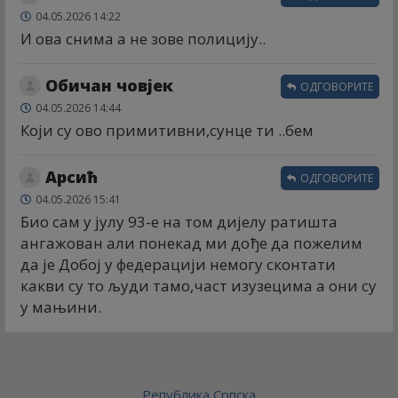
04.05.2026 14:22
И ова снима а не зове полицију..
Обичан човјек
ОДГОВОРИТЕ
04.05.2026 14:44
Који су ово примитивни,сунце ти ..бем
Арсић
ОДГОВОРИТЕ
04.05.2026 15:41
Био сам у јулу 93-е на том дијелу ратишта
ангажован али понекад ми дође да пожелим
да је Добој у федерацији немогу сконтати
какви су то људи тамо,част изузецима а они су
у мањини.
Република Српска