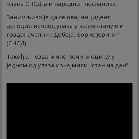
члана СНСД-а и народног посланика.
Занимљиво је да се овај инцидент
догодио испред улаза у којем станује и
градоначелник Добоја, Борис Јеринић
(СНСД).
Такође, незванично починиоци су у
једном од улаза изнајмили "стан на дан".