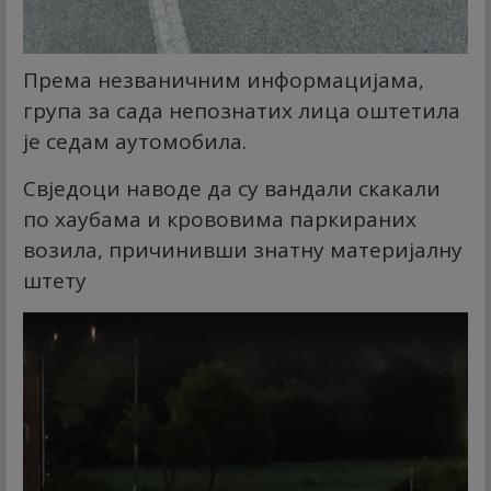
Према незваничним информацијама,
група за сада непознатих лица оштетила
је седам аутомобила.
Свједоци наводе да су вандали скакали
по хаубама и крововима паркираних
возила, причинивши знатну материјалну
штету