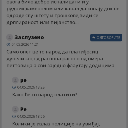
овога било,добро испалицати и у
рудник,каменолом или канал да копају док не
одраде сву штету и трошкове,види се
дрпгираност или пијанство...
Заслузено
ОДГОВОРИТЕ
04.05.2026 11:21
Само опет це то народ да плати!јосиц
дупелизац од распопа.распоп од омера
петтовица а сви заједно флаутају додицима
ре
04.05.2026 13:28
Како ће то народ платити?
Ре
04.05.2026 13:56
Колики је излаз полиције на увиђај,