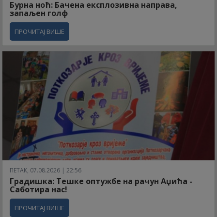
Бурна ноћ: Бачена експлозивна направа,
запаљен голф
ПРОЧИТАЈ ВИШЕ
ПЕТАК, 07.08.2026 | 22:56
Градишка: Тешке оптужбе на рачун Аџића -
Саботира нас!
ПРОЧИТАЈ ВИШЕ