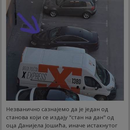
Незванично сазнајемо да је један од
станова који се издају "стан на дан" од
оца Данијела Јошића, иначе истакнутог