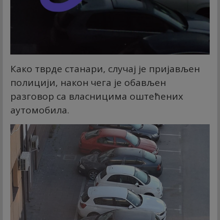
Како тврде станари, случај је пријављен
полицији, након чега је обављен
разговор са власницима оштећених
аутомобила.