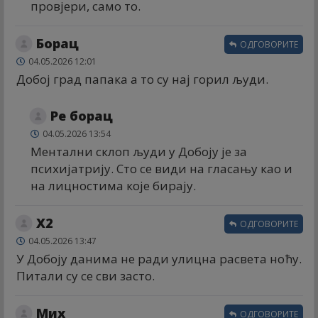
провјери, само то.
Борац
ОДГОВОРИТЕ
04.05.2026 12:01
Добој град папака а то су нај горил људи.
Ре борац
04.05.2026 13:54
Ментални склоп људи у Добоју је за
психијатрију. Сто се види на гласању као и
на лицностима које бирају.
X2
ОДГОВОРИТЕ
04.05.2026 13:47
У Добоју данима не ради улицна расвета ноћу.
Питали су се сви засто.
Миx
ОДГОВОРИТЕ