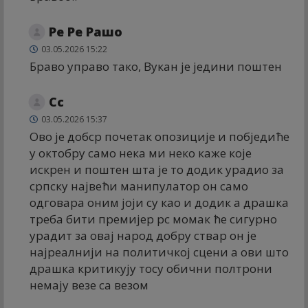
Ре Ре Рашо
03.05.2026 15:22
Браво управо тако, Вукан је једини поштен
Сс
03.05.2026 15:37
Ово је добср почетак опозиције и побједиће
у октобру само нека ми неко каже које
искрен и поштен шта је то додик урадио за
српску највећи манипулатор он само
одговара оним јоји су као и додик а драшка
треба бити премијер рс момак ће сигурно
урадит за овај народ добру ствар он је
најреалнији на политичкој сцени а ови што
драшка критикују тосу обични полтрони
немају везе са везом