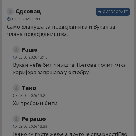
Сдсовац
ОДГОВОРИТЕ
03.05.2026 13:00
Само Блануша за предсједника и Вукан за
члана предсједништва.
Рашо
03.05.2026 13:16
Вукан неће бити ништа. Његова политичка
каријера завршава у октобру.
Тако
03.05.2026 13:20
Хи требами бити
Ре рашо
03.05.2026 13:33
Једно су пусте жеље а друго је стварност!Ево