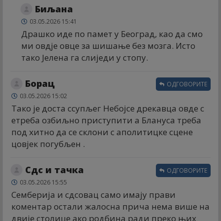
Биљана
03.05.2026 15:41
Драшко иде по памет у Београд, као да смо
ми овдје овце за шишање без мозга. Исто
тако Јелена га слиједи у стопу.
Борац
ОДГОВОРИТЕ
03.05.2026 15:02
Тако је доста ссупљег Небојсе дрекавца овде с
етреба озбиљно приступити а Блануса треба
под хитно да се склони с аполитицке сцене
цовјек погубљен .
Сдс и тачка
ОДГОВОРИТЕ
03.05.2026 15:55
Семберија и сдсовац само имају прави
коментар остали жалосна прича нема више на
двије столице ако родбина ради преко њих