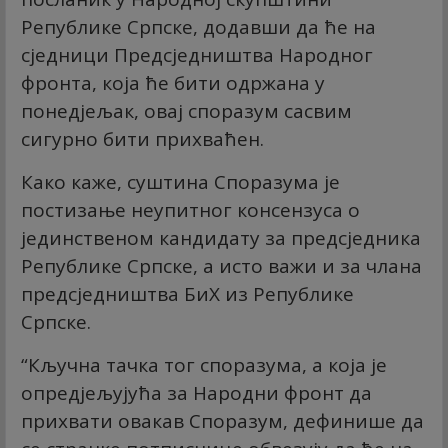
Републике Српске, додавши да ће на
сједници Предсједништва Народног
фронта, која ће бити одржана у
понедјељак, овај споразум сасвим
сигурно бити прихваћен.
Како каже, суштина Споразума је
постизање неупитног консензуса о
јединственом кандидату за предсједника
Републике Српске, а исто важи и за члана
предсједништва БиХ из Републике
Српске.
“Кључна тачка тог споразума, а која је
опредјељујућа за Народни фронт да
прихвати овакав Споразум, дефинише да