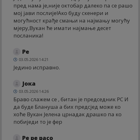
пред нама је,није октобар далеко па се рашо
мој јави послије!Ако буду скенери и
могућност крађе смањи на најмању могућу
мјеру,Вукан ће имати најмање десет
посланика!
Ре
03.05.2026 14:21
Једино исправно.
Јока
03.05.2026 14:26
Браво слажем се , битан је председник РС И
да буде Блануша а бих предсјед може ко
хоће Вукан Јелена црнадак драшко па ко
побиједи то је фер
Ре ре расо