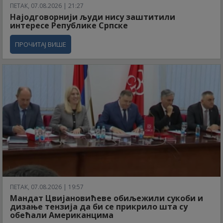
ПЕТАК, 07.08.2026 | 21:27
Најодговорнији људи нису заштитили
интересе Републике Српске
ПРОЧИТАЈ ВИШЕ
ПЕТАК, 07.08.2026 | 19:57
Мандат Цвијановићеве обиљежили сукоби и
дизање тензија да би се прикрило шта су
обећали Американцима