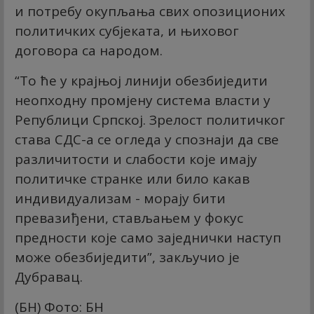
и потребу окупљања свих опозиционих
политичких субјеката, и њиховог
договора са народом.
“То ће у крајњој линији обезбиједити
неопходну промјену система власти у
Републици Српској. Зрелост политичког
става СДС-а се огледа у спознаји да све
различитости и слабости које имају
политичке странке или било какав
индивидуализам - морају бити
превазиђени, стављањем у фокус
предности које само заједнички наступ
може обезбиједити”, закључио је
Дубравац.
(БН) Фото: БН