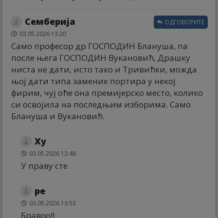
Семберија
ОДГОВОРИТЕ
03.05.2026 13:20
Само професор др ГОСПОДИН Блануша, па
после њега ГОСПОДИН Вукановић, Драшку
ниста не дати, исто тако и Тривићки, можда
њој дати типа заменик портира у некој
фирим, чуј оће она премијерско место, колико
си освојила на последњим изборима. Само
Блануша и Вукановић.
Xy
03.05.2026 13:48
У праву сте
ре
03.05.2026 13:53
Бравоо!!