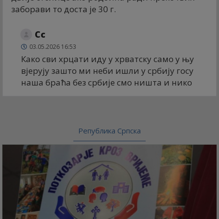
заборави то доста је 30 г.
Сс
03.05.2026 16:53
Како сви хрцати иду у хрватску само у њу
вјерују зашто ми неби ишли у србију госу
наша браћа без србије смо ништа и нико
Република Српска