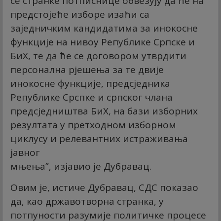
се странке потписнице обвезују да ће на
предстојеће изборе изаћи са
заједничким кандидатима за инокосне
функције на нивоу Републике Српске и
БиХ, те да ће се договором утврдити
персонална рјешења за те двије
инокосне функције, предсједника
Републике Срспке и српског члана
предсједништва БиХ, на бази изборних
резултата у претходном изборном
циклусу и релевантних истраживања
јавног
мњења”, изјавио је Дубравац.
Овим је, истиче Дубравац, СДС показао
да, као државотворна странка, у
потпуности разумије политичке процесе