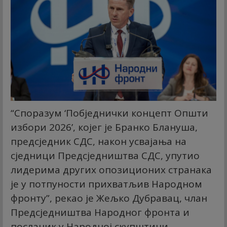
“Споразум ‘Побједнички концепт Општи
избори 2026’, којег је Бранко Блануша,
предсједник СДС, након усвајања на
сједници Предсједништва СДС, упутио
лидерима других опозиционих странака
је у потпуности прихватљив Народном
фронту”, рекао је Жељко Дубравац, члан
Предсједништва Народног фронта и
посланик у Народној скупштини