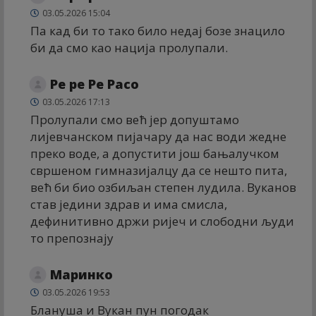
03.05.2026 15:04
Па кад би то тако било недај бозе знацило
би да смо као нација пролупали.
Ре ре Ре Расо
03.05.2026 17:13
Пролупали смо већ јер допуштамо
лијевчанском пијачару да нас води жедне
преко воде, а допустити још бањалучком
свршеном гимназијалцу да се нешто пита,
већ би био озбиљан степен лудила. Вуканов
став једини здрав и има смисла,
дефинитивно држи ријеч и слободни људи
то препознају
Маринко
03.05.2026 19:53
Блануша и Вукан пун погодак