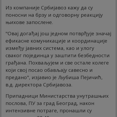
Из компаније Србијавоз кажу да су
поносни на брзу и одговорну реакцију
њихове запослене.
"Овај догађај још једном потврђује значај
ефикасне комуникације и координације
између јавних система, као и улогу
сваког појединца у заштити безбедности
грађана. Похваљујем и све остале колеге
који свој посао обављају савесно и
предано", изјавио је Љубиша Пејичић,
в.д. директора Србијавоза.
Припадници Министарства унутрашњих
послова, ПУ за град Београд, након
интензивне потраге, пронашли су