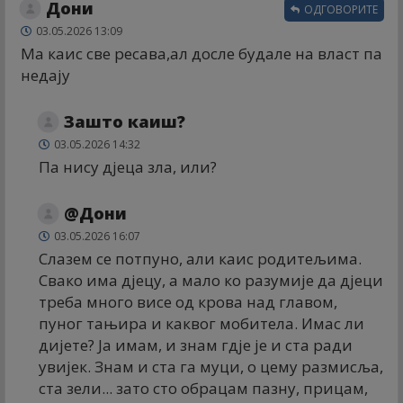
Дони
ОДГОВОРИТЕ
03.05.2026 13:09
Ма каис све ресава,ал досле будале на власт па
недају
Зашто каиш?
03.05.2026 14:32
Па нису дјеца зла, или?
@Дони
03.05.2026 16:07
Слазем се потпуно, али каис родитељима.
Свако има дјецу, а мало ко разумије да дјеци
треба много висе од крова над главом,
пуног тањира и каквог мобитела. Имас ли
дијете? Ја имам, и знам гдје је и ста ради
увијек. Знам и ста га муци, о цему размисља,
ста зели... зато сто обрацам пазну, прицам,