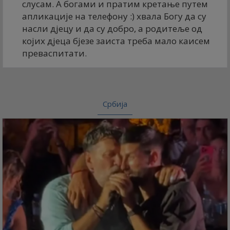
слусам. А богами и пратим кретање путем
апликације на телефону :) хвала Богу да су
насли дјецу и да су добро, а родитеље од
којих дјеца бјезе заиста треба мало каисем
преваспитати.
Србија