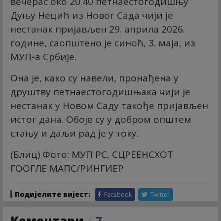
вечерас око 20.40 петнаестогодишњу
Дуњу Нецић из Новог Сада чији је
нестанак пријављен 29. априла 2026.
године, саопштено је синоћ, 3. маја, из
МУП-а Србије.
Она је, како су навели, пронађена у
друштву петнаестогодишњака чији је
нестанак у Новом Саду такође пријављен
истог дана. Обоје су у добром општем
стању и даљи рад је у току.
(Блиц) Фото: МУП РС, СЦРЕЕНСХОТ
ГООГЛЕ МАПС/РИНГИЕР
Подијелите вијест:
Facebook
Twitter
Коментари
/
7