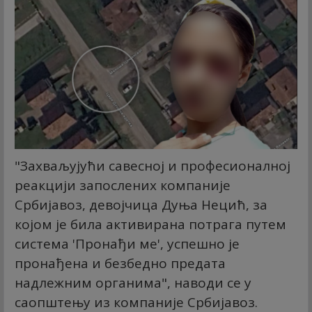
"Захваљујући савесној и професионалној
реакцији запослених компаније
Србијавоз, девојчица Дуња Нецић, за
којом је била активирана потрага путем
система 'Пронађи ме', успешно је
пронађена и безбедно предата
надлежним органима", наводи се у
саопштењу из компаније Србијавоз.