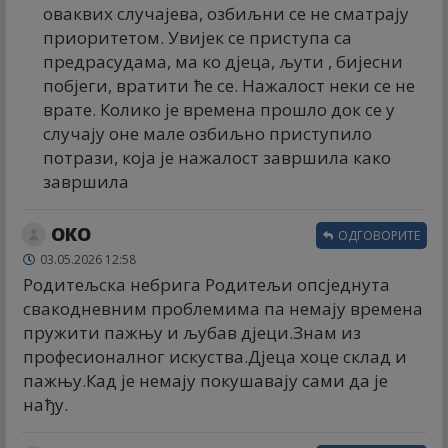
оваквих случајева, озбиљни се не сматрају
приоритетом. Увијек се приступа са
предрасудама, ма ко дјеца, љути , бијесни
побјеги, вратити ће се. Нажалост неки се не
врате. Колико је времена прошло док се у
случају оне мале озбиљно приступило
потрази, која је нажалост завршила како
завршила
ОКО
ОДГОВОРИТЕ
03.05.2026 12:58
Родитељска небрига Родитељи опсједнута
свакодневним проблемима па немају времена
пружити пажњу и љубав дјеци.Знам из
професионалног искуства.Дјеца хоце склад и
пажњу.Кад је немају покушавају сами да је
нађу.