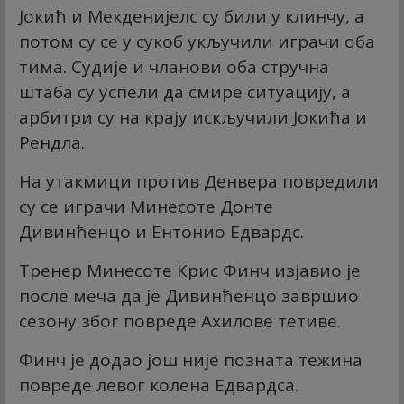
Јокић и Мекденијелс су били у клинчу, а
потом су се у сукоб укључили играчи оба
тима. Судије и чланови оба стручна
штаба су успели да смире ситуацију, а
арбитри су на крају искључили Јокића и
Рендла.
На утакмици против Денвера повредили
су се играчи Минесоте Донте
Дивинћенцо и Ентонио Едвардс.
Тренер Минесоте Крис Финч изјавио је
после меча да је Дивинћенцо завршио
сезону због повреде Ахилове тетиве.
Финч је додао још није позната тежина
повреде левог колена Едвардса.