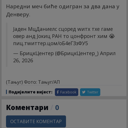
Наредни меч биће одигран за два дана у
Денверу.
Јаден МцДаниелс сцоред wитх тхе гаме
овер анд Јокиц РАН то цонфронт хим 😭
пиц.тwиттер.цом/оБ4еГЗзФУ5
— БрицкЦентер (@БрицкЦентер_)
Април
26, 2026
(Тањуг) Фото: Тањуг/АП
Подијелите вијест:
Facebook
Twitter
Коментари
/
0
ОСТАВИТЕ КОМЕНТАР