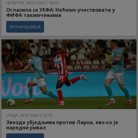
ЧЕТВРТАК, 30.07.2026 | 18:19
Огласила се УЕФА: Нећемо учествовати у
ФИФА такмичењима
ПРОЧИТАЈ ВИШЕ
СРЕДА, 29.07.2026 | 22:12
Звезда убједљива против Ларна, ево ко је
наредни ривал