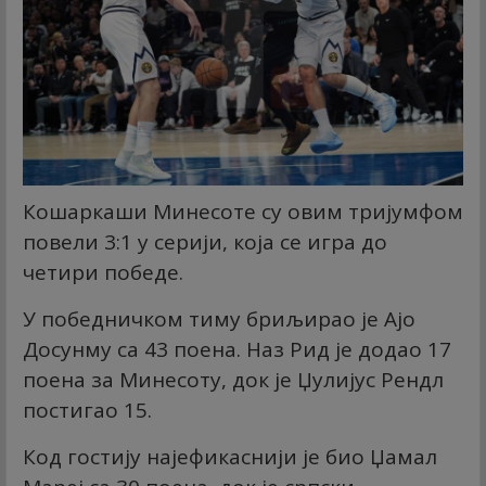
Кошаркаши Минесоте су овим тријумфом
повели 3:1 у серији, која се игра до
четири победе.
У победничком тиму бриљирао је Ајо
Досунму са 43 поена. Наз Рид је додао 17
поена за Минесоту, док је Џулијус Рендл
постигао 15.
Код гостију најефикаснији је био Џамал