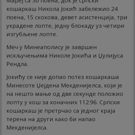
Мареј са 30 поена, док је српски
кошаркаш Никола Јокић забележио 24
поена, 15 скокова, девет асистенција, три
украдене лопте, једну блокаду уз четири
изгубљене лопте.
Меч у Минеаполису је завршен
искључењима Николе Јокића и Џулијуса
Рендла.
Јокићу се није допао потез кошаркаша
Минесоте Џејдена Мекденијелса, који је
на нешто мање од две секунде положио
лопту у кош за коначних 112:96. Српски
кошаркаш је претрчао са једног краја
терена на други како би напао
Мекденијелса.