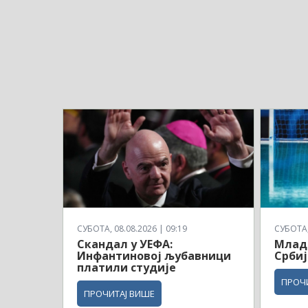
СУБОТА, 08.08.2026 | 09:19
СУБОТА, 
Скандал у УЕФА:
Млад
Инфантиновој љубавници
Србиј
платили студије
ПРОЧ
ПРОЧИТАЈ ВИШЕ