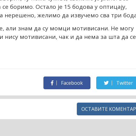
се боримо. Остало је 15 бодова у оптицају,
на нерешено, желимо да извучемо сва три бода
е, али знам да су момци мотивисани. Не могу
и нису мотивисани, чак и да нема за шта да се
Facebook
Twitter
ОСТАВИТЕ КОМЕНТАР