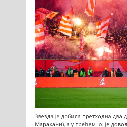
Звезда је добила претходна два де
Маракани), а у трећем јој је дов