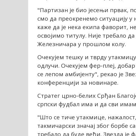
"Партизан је био јесењи првак, по
смо да преокренемо ситуацију у 
каже да је нека екипа фаворит, 
освојимо титулу. Није требало д
Железничара у прошлом колу.
Очекујем тешку и тврду утакмицу
одлучи. Очекујем фер-плеј, добар
се лепом амбијенту", рекао је Зв
конференцији за новинаре.
Стратег црно-белих Срђан Благој
српски фудбал има и да сви имам
"Што се тиче утакмице, нажалост,
такмичарски значај због борбе с
требало да буде већи. Звезда је ф