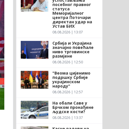
успостављања
посебног правног
статуса
Меморијалног
центра Поточари
директан удар на
Устав БИХ
08.08.2026 | 13:07
Србија и Украјина
значајно повећале
ниво трговинске
размјене
08.08.2026 | 12:50
"Веома цијенимо
подршку Србије
украјинском
народу"
08.08.2026 | 12:57
На обали Саве у
Брчком пронађене
људске кости?
08.08.2026 | 13:37
Касне радови на