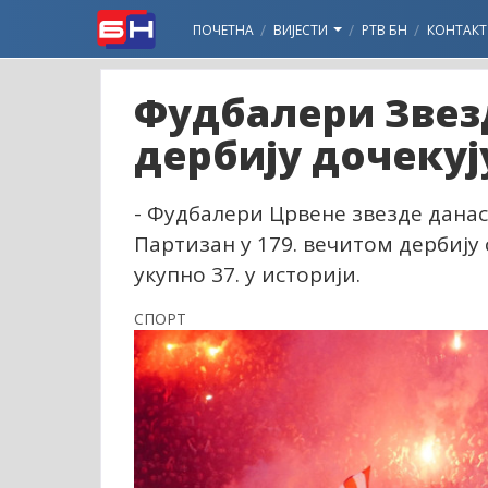
ПОЧЕТНА
ВИЈЕСТИ
РТВ БН
КОНТАКТ
Фудбалери Звезд
дербију дочекуј
- Фудбалери Црвене звезде данас
Партизан у 179. вечитом дербију
укупно 37. у историји.
СПОРТ