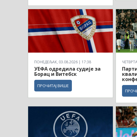
ПОНЕДЕЉАК, 03.08.2026 | 17:38
ЧЕТВРТАК
УЕФА одредила судије за
Парти
Борац и Витебск
квали
конф
ПРОЧИТАЈ ВИШЕ
ПРОЧ