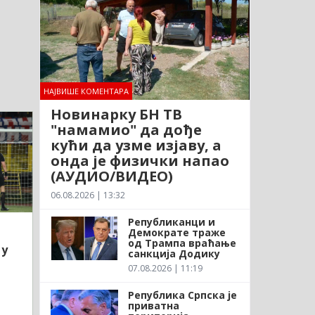
НАЈВИШЕ КОМЕНТАРА
Новинарку БН ТВ
"намамио" да дође
кући да узме изјаву, а
онда је физички напао
(АУДИО/ВИДЕО)
06.08.2026 | 13:32
Републиканци и
Демократе траже
од Трампа враћање
 у
санкција Додику
07.08.2026 | 11:19
Република Српска је
приватна