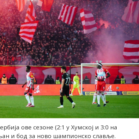
рбија ове сезоне (2:1 у Хумској и 3:0 на
ољан и бод за ново шампионско славље.