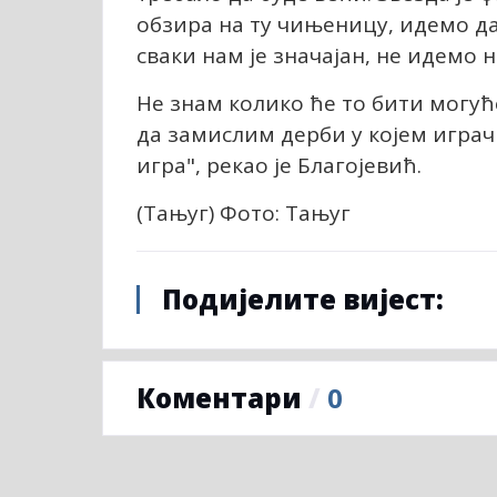
обзира на ту чињеницу, идемо да 
сваки нам је значајан, не идемо 
Не знам колико ће то бити могућ
да замислим дерби у којем играч
игра", рекао је Благојевић.
(Тањуг) Фото: Тањуг
Подијелите вијест:
Коментари
/
0