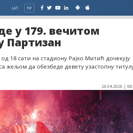
LAT
ЋР
е у 179. вечитом
у Партизан
 од 18 сати на стадиону Рајко Митић дочекују
 са жељом да обезбеде девету узастопну титулу
26.04.2026 | 08