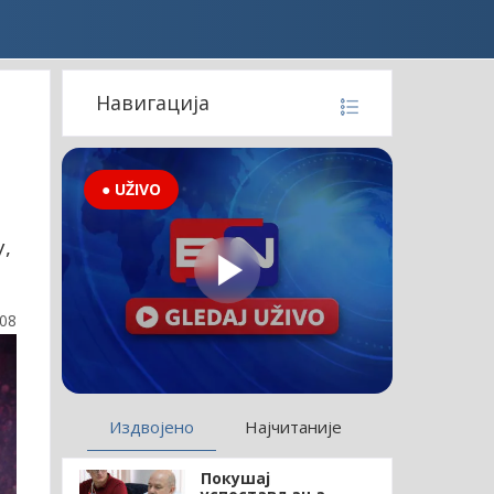
Навигација
● UŽIVO
,
:08
Издвојено
Најчитаније
Покушај