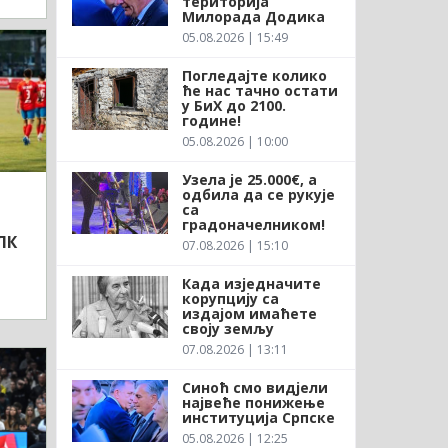
територија
Милорада Додика
05.08.2026 | 15:49
Погледајте колико
ће нас тачно остати
у БиХ до 2100.
године!
05.08.2026 | 10:00
Узела је 25.000€, а
одбила да се рукује
са
градоначелником!
ЛК
07.08.2026 | 15:10
Када изједначите
корупцију са
издајом имаћете
своју земљу
07.08.2026 | 13:11
Синоћ смо видјели
највеће понижење
институција Српске
05.08.2026 | 12:25