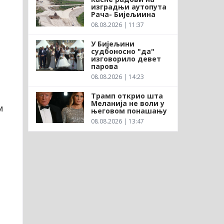
изградњи аутопута
Рача- Бијељиина
08.08.2026 | 11:37
У Бијељини
судбоносно "да"
изговорило девет
парова
08.08.2026 | 14:23
Трамп открио шта
Меланија не воли у
м
његовом понашању
08.08.2026 | 13:47