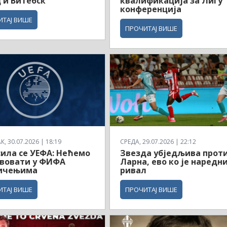
 и Витебск
квалификација за Лигу
конференција
ИТАЈ ВИШЕ
ПРОЧИТАЈ ВИШЕ
, 30.07.2026 | 18:19
СРЕДА, 29.07.2026 | 22:12
ила се УЕФА: Нећемо
Звезда убједљива прот
твовати у ФИФА
Ларна, ево ко је наредн
ичењима
ривал
ИТАЈ ВИШЕ
ПРОЧИТАЈ ВИШЕ