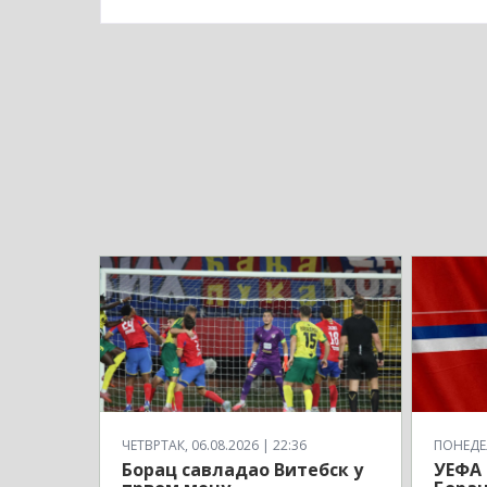
ЧЕТВРТАК, 06.08.2026 | 22:36
ПОНЕДЕЉ
Борац савладао Витебск у
УЕФА 