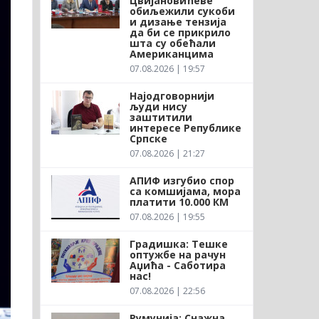
Цвијановићеве
обиљежили сукоби
и дизање тензија
да би се прикрило
шта су обећали
Американцима
07.08.2026 | 19:57
Најодговорнији
људи нису
заштитили
интересе Републике
Српске
07.08.2026 | 21:27
АПИФ изгубио спор
са комшијама, мора
платити 10.000 КМ
07.08.2026 | 19:55
Градишка: Тешке
оптужбе на рачун
Аџића - Саботира
нас!
07.08.2026 | 22:56
Румунија: Снажна