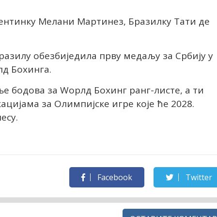
гентинку Мелани Мартинез, Бразилку Тати де
Бразилу обезбиједила прву медаљу за Србију у
д Боxинга.
ање бодова за Wорлд Боxинг ранг-листе, а ти
ацијама за Олимпијске игре које ће 2028.
есу.
Facebook
Twitter