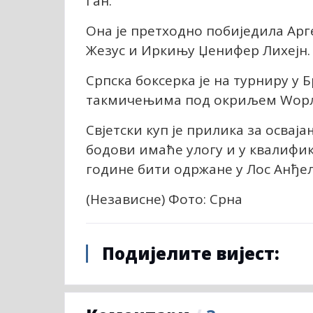
Ган.
Она је претходно побиједила Ар
Жезус и Иркињу Џенифер Лихејн.
Српска боксерка је на турниру у 
такмичењима под окриљем Wорл
Свјетски куп је прилика за освај
бодови имаће улогу и у квалифик
године бити одржане у Лос Анђел
(Независне) Фото: Срна
Подијелите вијест: