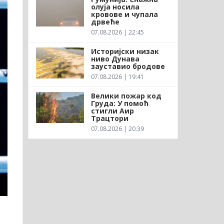
олуја носила
кровове и чупала
дрвеће
07.08.2026 | 22:45
Историјски низак
ниво Дунава
зауставио бродове
07.08.2026 | 19:41
Велики пожар код
Груда: У помоћ
стигли Аир
Трацтори
07.08.2026 | 20:39