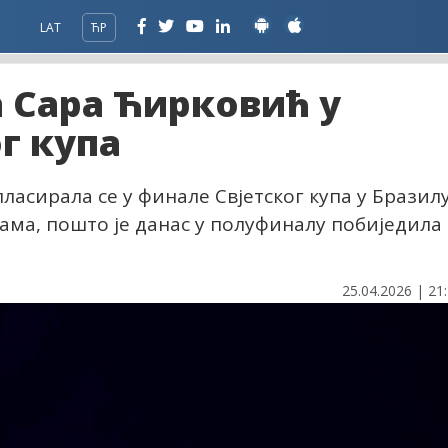
LAT
ЋР
 Сара Ћирковић у
г купа
ласирала се у финале Свјетског купа у Бразил
рама, пошто је данас у полуфиналу побиједила
25.04.2026 | 21