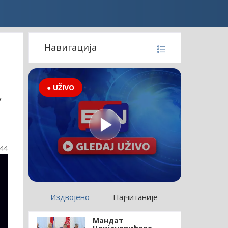
Навигација
● UŽIVO
у
:44
Издвојено
Најчитаније
Мандат