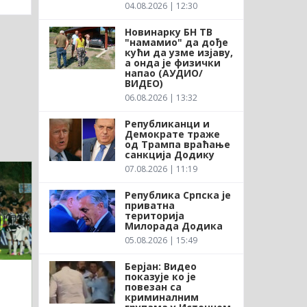
04.08.2026 | 12:30
Новинарку БН ТВ
"намамио" да дође
кући да узме изјаву,
а онда је физички
напао (АУДИО/
ВИДЕО)
06.08.2026 | 13:32
Републиканци и
Демократе траже
од Трампа враћање
санкција Додику
07.08.2026 | 11:19
Република Српска је
приватна
територија
Милорада Додика
05.08.2026 | 15:49
Берјан: Видео
показује ко је
повезан са
криминалним