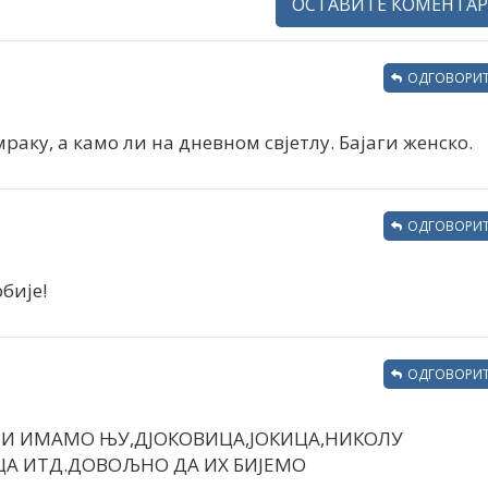
ОСТАВИТЕ КОМЕНТАР
ОДГОВОРИТ
мраку, а камо ли на дневном свјетлу. Бајаги женско.
ОДГОВОРИТ
бије!
ОДГОВОРИТ
И ИМАМО ЊУ,ДЈОКОВИЦА,ЈОКИЦА,НИКОЛУ
А ИТД.ДОВОЉНО ДА ИХ БИЈЕМО