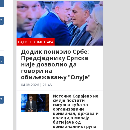
Е
НАЈВИШЕ КОМЕНТАРА
Додик понизио Србе:
Предсједнику Српске
Е
није дозволио да
говори на
обиљежавању "Олује"
04.08.2026 | 21:48
Источно Сарајево не
Е
смије постати
сигурна кућа за
организовани
криминал, држава и
полиција морају
бити јаче од
криминалних група