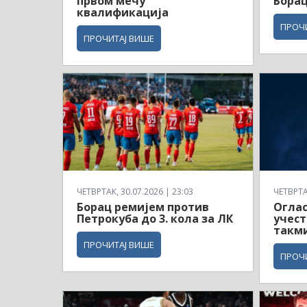
првом мечу
Борац
квалификација
ПРОЧ
ПРОЧИТАЈ ВИШЕ
ЧЕТВРТАК, 30.07.2026 | 23:03
ЧЕТВРТАК
Борац ремијем против
Оглас
Петрокуба до 3. кола за ЛК
учес
такм
ПРОЧИТАЈ ВИШЕ
ПРОЧ