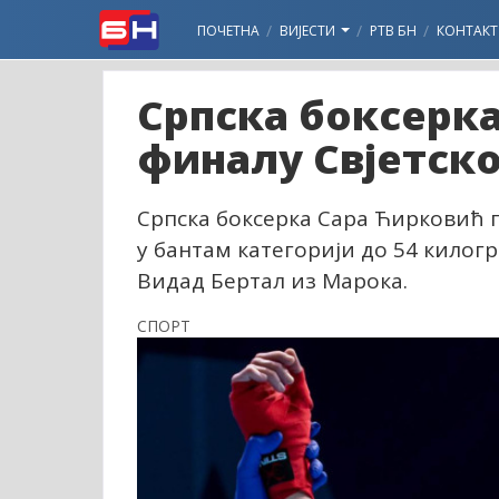
ПОЧЕТНА
ВИЈЕСТИ
РТВ БН
КОНТАКТ
Српска боксерка
финалу Свјетско
Српска боксерка Сара Ћирковић п
у бантам категорији до 54 килог
Видад Бертал из Марока.
СПОРТ