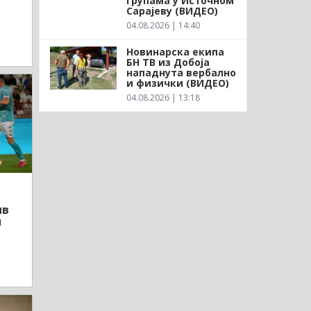
групама у Источном
Сарајеву (ВИДЕО)
04.08.2026 | 14:40
Новинарска екипа
БН ТВ из Добоја
нападнута вербално
и физички (ВИДЕО)
04.08.2026 | 13:18
ив
и