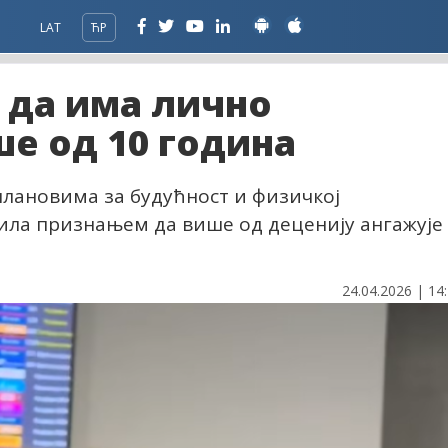
LAT
ЋР
 да има лично
е од 10 година
плановима за будућност и физичкој
дила признањем да више од деценију ангажује
24.04.2026 | 14