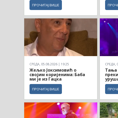
ПРОЧИТАЈ ВИШЕ
ПРОЧ
СРЕДА, 05.08.2026 | 19:25
СРЕДА, 0
Жељко Јоксимовић о
Тања 
својим коријенима: Баба
преки
ми је из Гацка
уруш
ПРОЧИТАЈ ВИШЕ
ПРОЧ