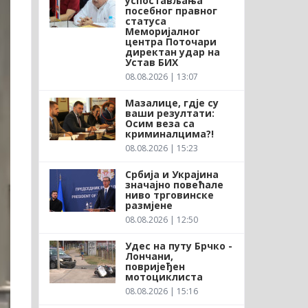
успостављања
посебног правног
статуса
Меморијалног
центра Поточари
директан удар на
Устав БИХ
08.08.2026 | 13:07
Мазалице, гдје су
ваши резултати:
Осим веза са
криминалцима?!
08.08.2026 | 15:23
Србија и Украјина
значајно повећале
ниво трговинске
размјене
08.08.2026 | 12:50
Удес на путу Брчко -
Лончани,
повријеђен
мотоциклиста
08.08.2026 | 15:16