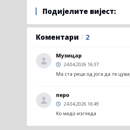
Подијелите вијест:
Коментари
/
2
Музицар
24.04.2026 16:37
Ма ста реце од јога да те цув
перо
24.04.2026 16:49
Ко медо изгледа