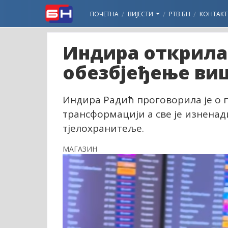
ПОЧЕТНА
ВИЈЕСТИ
РТВ БН
КОНТАКТ
Индира открила
обезбјеђење виш
Индира Радић проговорила је о 
трансформацији а све је изнена
тјелохранитеље.
МАГАЗИН