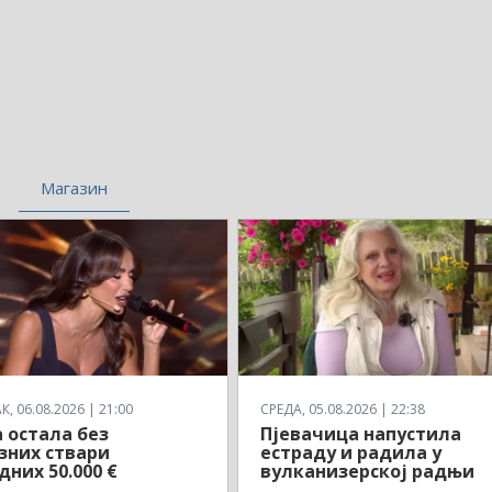
Магазин
, 06.08.2026 | 21:00
СРЕДА, 05.08.2026 | 22:38
 остала без
Пјевачица напустила
зних ствари
естраду и радила у
дних 50.000 €
вулканизерској радњи