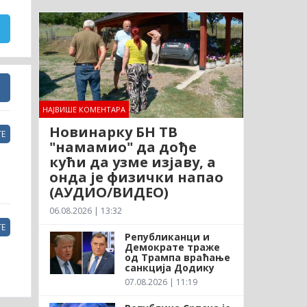
НАЈВИШЕ КОМЕНТАРА
Новинарку БН ТВ
Е
"намамио" да дође
кући да узме изјаву, а
онда је физички напао
(АУДИО/ВИДЕО)
06.08.2026 | 13:32
Е
Републиканци и
Демократе траже
од Трампа враћање
санкција Додику
07.08.2026 | 11:19