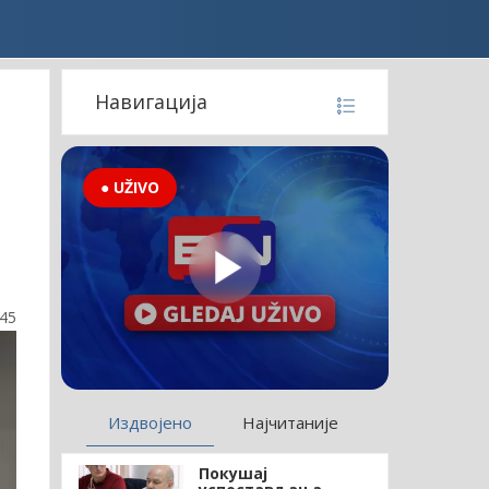
Навигација
● UŽIVO
:45
Издвојено
Најчитаније
Покушај