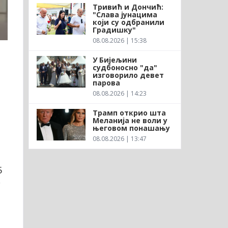
Тривић и Дончић:
"Слава јунацима
који су одбранили
Градишку"
08.08.2026 | 15:38
У Бијељини
судбоносно "да"
изговорило девет
парова
08.08.2026 | 14:23
Трамп открио шта
Меланија не воли у
његовом понашању
08.08.2026 | 13:47
5
у