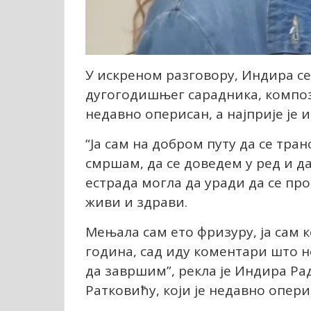
У искреном разговору, Индира се
дугогодишњег сарадника, компози
недавно оперисан, а најприје је 
“Ја сам на добром путу да се тр
смршам, да се доведем у ред и д
естрада могла да уради да се про
живи и здрави.
Мењала сам ето фризуру, ја сам ко
година, сад иду коментари што н
да завршим”, рекла је Индира Ра
Ратковићу, који је недавно опери