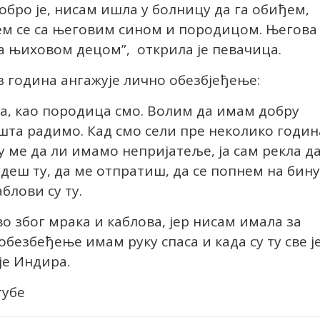
добро је, нисам ишла у болницу да га обиђем,
јем се са његовим сином и породицом. Његова
 са њиховом децом”, открила је певачица.
з година ангажује лично обезбјеђење:
а, као породица смо. Волим да имам добру
 шта радимо. Кад смо сели пре неколико годин
у ме да ли имамо непријатеље, ја сам рекла д
деш ту, да ме отпратиш, да се попнем на бину
аблови су ту.
во због мрака и каблова, јер нисам имала за
безбеђење имам руку спаса и када су ту све ј
је Индира.
тубе