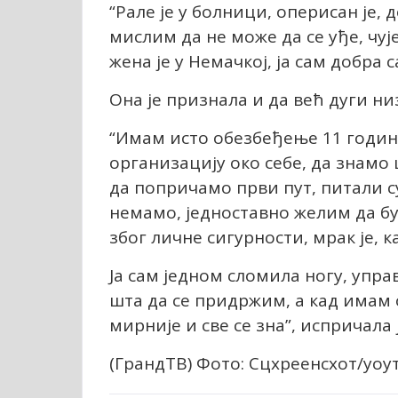
“Рале је у болници, оперисан је, 
мислим да не може да се уђе, чу
жена је у Немачкој, ја сам добра
Она је признала и да већ дуги ни
“Имам исто обезбеђење 11 годин
организацију око себе, да знамо
да попричамо први пут, питали с
немамо, једноставно желим да бу
због личне сигурности, мрак је, к
Ја сам једном сломила ногу, упра
шта да се придржим, а кад имам о
мирније и све се зна”, испричала 
(ГрандТВ) Фото: Сцхреенсхот/yоу