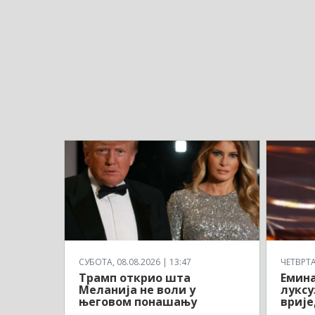
СУБОТА, 08.08.2026 | 13:47
ЧЕТВРТАК
Трамп открио шта
Емина
Меланија не воли у
луксу
његовом понашању
врије