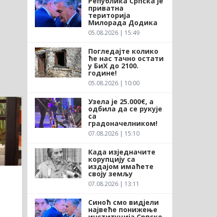
Република Српска је
приватна
територија
Милорада Додика
05.08.2026 | 15:49
Погледајте колико
ће нас тачно остати
у БиХ до 2100.
године!
05.08.2026 | 10:00
Узела је 25.000€, а
одбила да се рукује
са
градоначелником!
07.08.2026 | 15:10
Када изједначите
корупцију са
издајом имаћете
своју земљу
07.08.2026 | 13:11
Синоћ смо видјели
највеће понижење
институција Српске