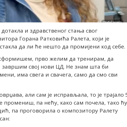
 дотакла и здравственог стања свог
тора Горана Ратковића Ралета, који је
истакла да ли ће нешто да промијени код себе.
ансформишем, прво желим да тренирам, да
а завршим свој нови ЦД. Не знам шта би
мени, има свега и свачега, само да смо сви
врџава, али сам је исправљала, то је трајало 
е промениш, па нећу, како сам почела, тако ћ
дић, па проговорила о композитору Ралету
сан: