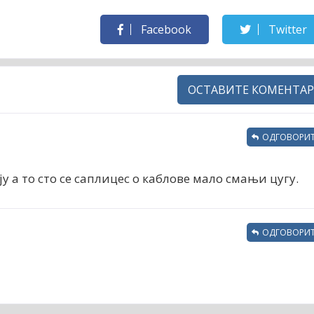
Facebook
Twitter
ОСТАВИТЕ КОМЕНТАР
ОДГОВОРИТ
ају а то сто се саплицес о каблове мало смањи цугу.
ОДГОВОРИТ