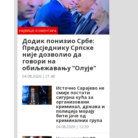
НАЈВИШЕ КОМЕНТАРА
Додик понизио Србе:
Предсједнику Српске
није дозволио да
говори на
обиљежавању "Олује"
04.08.2026 | 21:48
Источно Сарајево не
смије постати
сигурна кућа за
организовани
криминал, држава и
полиција морају
бити јаче од
криминалних група
04.08.2026 | 12:30