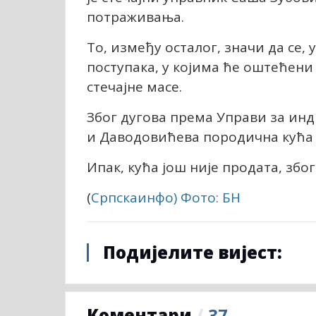
потраживања.
То, између осталог, значи да се,
поступака, у којима ће оштећени
стечајне масе.
Због дугова према Управи за ин
и Даводовићева породична кућа 
Ипак, кућа још није продата, збо
(
Српскаинфо
) Фото: БН
Подијелите вијест:
Коментари
/
37