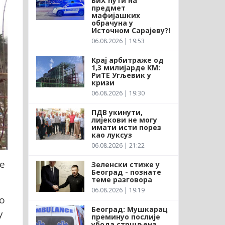
БиХ ћути на
предмет
мафијашких
обрачуна у
Источном Сарајеву?!
06.08.2026 | 19:53
Крај арбитраже од
1,3 милијарде КМ:
РиТЕ Угљевик у
кризи
06.08.2026 | 19:30
ПДВ укинути,
лијекови не могу
имати исти порез
као луксуз
06.08.2026 | 21:22
е
Зеленски стиже у
Београд - познате
теме разговора
06.08.2026 | 19:19
о
Београд: Мушкарац
у
преминуо послије
убода стршљена