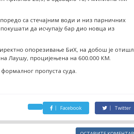
 упоредо са стечајним води и низ парничних
 покушати да исчупају бар дио новца из
директно опорезивање БиХ, на добош је отишл
на Лаушу, процијењена на 600.000 КМ.
г формалног пропуста суда.
Facebook
Twitter
ОСТАВИТЕ КОМЕНТАР