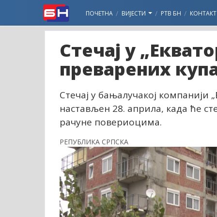
ПОЧЕТНА
ВИЈЕСТИ
РТВ БН
КОНТАКТ
Стечај у „Екват
преварених куп
Стечај у бањалучакој компанији 
настављен 28. априла, када ће с
рачуне повериоцима.
РЕПУБЛИКА СРПСКА