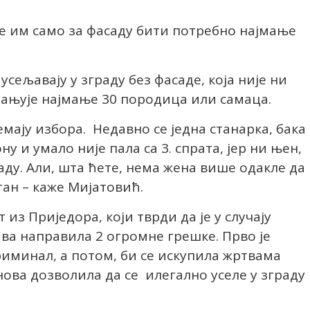
е им само за фасаду бити потребно најмање
усељавају у зграду без фасаде, која није ни
тањује најмање 30 породица или самаца.
емају избора. Недавно се једна станарка, бака
у и умало није пала са 3. спрата, јер ни њен,
аду. Али, шта ћете, нема жена више одакле да
стан – каже Мијатовић.
 из Приједора, који тврди да је у случају
ва направила 2 огромне грешке. Прво је
иминал, а потом, би се искупила жртвама
нова дозволила да се илегално уселе у зграду