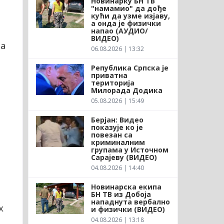
Новинарку БН ТВ
"намамио" да дође
кући да узме изјаву,
а онда је физички
напао (АУДИО/
ВИДЕО)
за
06.08.2026 | 13:32
Република Српска је
приватна
територија
Милорада Додика
05.08.2026 | 15:49
Берјан: Видео
показује ко је
повезан са
криминалним
групама у Источном
Сарајеву (ВИДЕО)
04.08.2026 | 14:40
Новинарска екипа
БН ТВ из Добоја
нападнута вербално
х
и физички (ВИДЕО)
04.08.2026 | 13:18