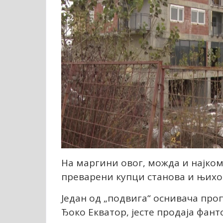
На маргини овог, можда и најком
преварени купци станова и њихов
Један од „подвига“ оснивача про
Ђоко Екватор, јесте продаја фан