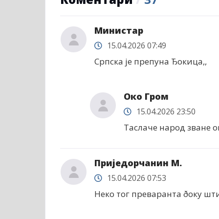
Министар
15.04.2026 07:49
Српска је препуна Ђокица,,
Око Гром
15.04.2026 23:50
Таслаче народ зване о
Приједорчанин М.
15.04.2026 07:53
Неко тог преваранта ðоку шти