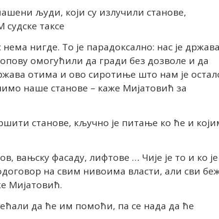
ашени људи, који су излучили станове,
 судске таксе
с нема нигде. То је парадоксално: нас је држав
 лопову омогућили да гради без дозволе и да
држава отима и ово сиротиње што нам је остал
шимо наше станове – каже Мијатовић за
ршити станове, кључно је питање ко ће и који
в, вањску фасаду, лифтове … Чије је то и ко је
одоговор на свим нивоима власти, али сви бе
же Мијатовић.
бећали да ће им помоћи, па се нада да ће