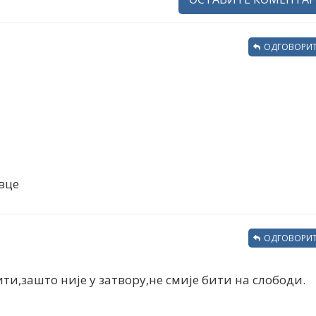
ОДГОВОРИТ
вце
ОДГОВОРИТ
ти,зашто није у затвору,не смије бити на слободи.