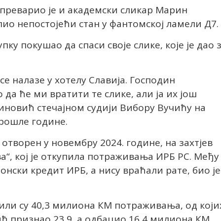
 преварио је и академски сликар Марин
пио непостојећи стан у фантомској ламели Д7.
ку покушао да спаси своје слике, које је дао 
е се налазе у хотелу Славија. Господин
да ће ми вратити те слике, али ја их још
иновић стечајном судији Вибору Вучићу на
рошле године.
“ отворен у новембру 2024. године, на захтјев
“, кој је откупила потраживања ИРБ РС. Међу
онски кредит ИРБ, а нису враћали рате, био је
или су 40,3 милиона КМ потраживања, од који
ић признао 23,9, а одбацио 16,4 милиона КМ