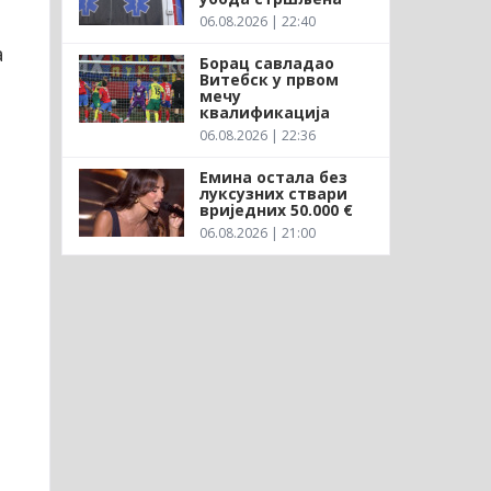
06.08.2026 | 22:40
а
Борац савладао
Витебск у првом
мечу
квалификација
06.08.2026 | 22:36
Емина остала без
луксузних ствари
вриједних 50.000 €
06.08.2026 | 21:00