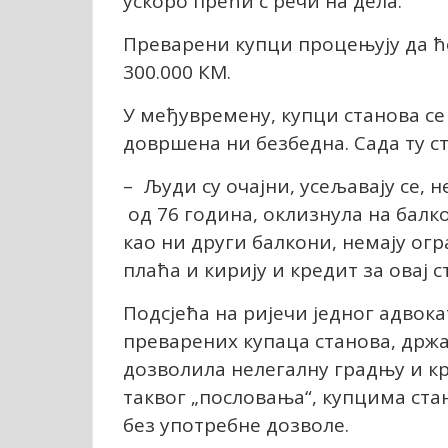
ускоро прећи с речи на дела.
Преварени купци процењују да ћ
300.000 КМ.
У међувремену, купци станова се 
довршена ни безбедна. Сада ту с
– Људи су очајни, усељавају се, н
од 76 година, оклизнула на балкон
као ни други балкони, немају огр
плаћа и кирију и кредит за овај 
Подсјећа на ријечи једног адвокат
преварених купаца станова, држа
дозволила нелегалну градњу и кр
таквог „пословања“, купцима ста
без употребне дозволе.