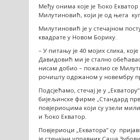
Међу онима које је Ђоко Екватор
Милутиновић, који је од њега ку
Милутиновић је у стечајном поступ
квадрате у Новом Борику.
– У питању је 40 мојих слика, кој
Давидовић ми је стално обећавао 
нисам добио – пожалио се Милут
рочишту одржаном у новембру п
Подсјећамо, стечај је у „Екватору
бијељинске фирме „Стандард прва
повјериоцима који су узели мили
и Ђоко Екватор.
Повјериоци „Екватора“ су пријав
је стечајни управник Саша Зубов