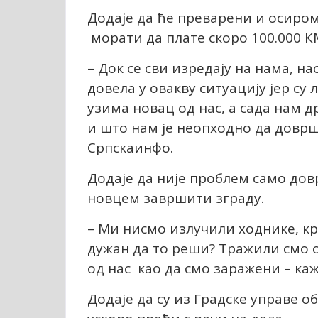
Додаје да ће преварени и осиром
морати да плате скоро 100.000 КМ
– Док се сви изредају на нама, на
довела у овакву ситуацију јер су
узима новац од нас, а сада нам 
и што нам је неопходно да довр
Српскаинфо.
Додаје да није проблем само дов
новцем завршити зграду.
– Ми нисмо излучили ходнике, кро
дужан да то реши? Тражили смо 
од нас као да смо заражени – ка
Додаје да су из Градске управе о