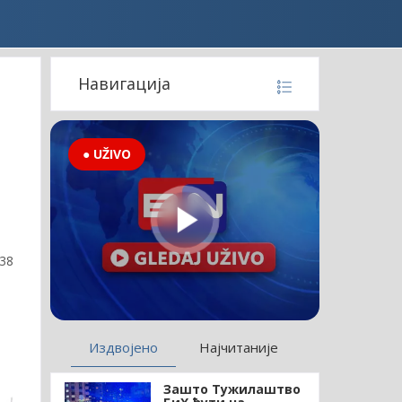
Навигација
● UŽIVO
:38
Издвојено
Најчитаније
Зашто Тужилаштво