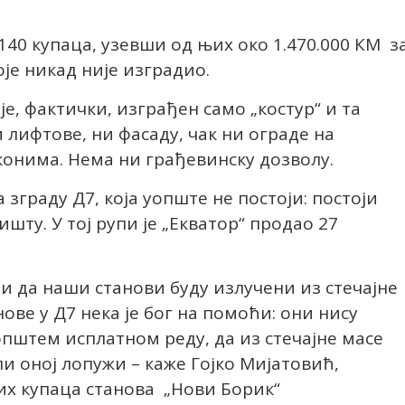
40 купаца, узевши од њих око 1.470.000 КМ з
оје никад није изградио.
 је, фактички, изграђен само „костур“ и та
 лифтове, ни фасаду, чак ни ограде на
онима. Нема ни грађевинску дозволу.
а зграду Д7, која уопште не постоји: постоји
ту. У тој рупи је „Екватор“ продао 27
ли да наши станови буду излучени из стечајне
нове у Д7 нека је бог на помоћи: они нису
општем исплатном реду, да из стечајне масе
ли оној лопужи – каже Гојко Мијатовић,
х купаца станова „Нови Борик“