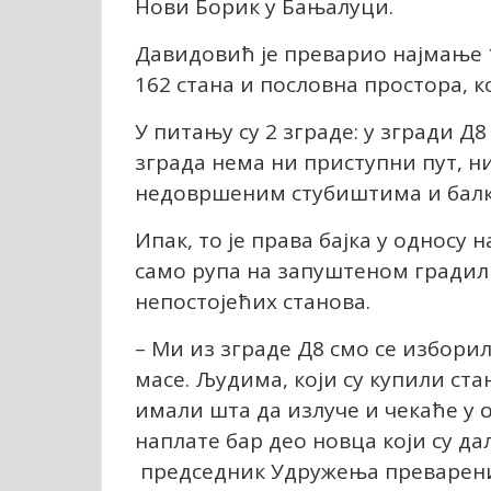
Нови Борик у Бањалуци.
Давидовић је преварио најмање 1
162 стана и пословна простора, к
У питању су 2 зграде: у згради Д8
зграда нема ни приступни пут, ни
недовршеним стубиштима и балк
Ипак, то је права бајка у односу н
само рупа на запуштеном градилиш
непостојећих станова.
– Ми из зграде Д8 смо се избори
масе. Људима, који су купили ста
имали шта да излуче и чекаће у 
наплате бар део новца који су да
председник Удружења преварени