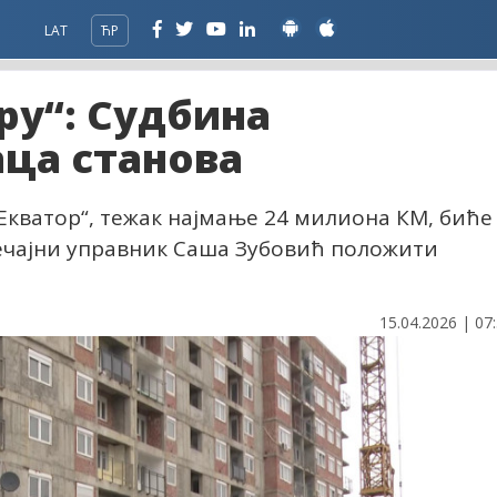
LAT
ЋР
ору“: Судбина
аца станова
„Екватор“, тежак најмање 24 милиона КМ, биће
течајни управник Саша Зубовић положити
15.04.2026 | 07