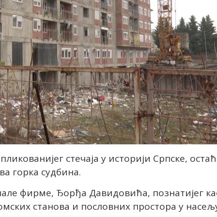
пликованијег стечаја у историји Српске, остаћ
а горка судбина.
пале фирме, Ђорђа Давидовића, познатијег ка
томских станова и пословних простора у насељ