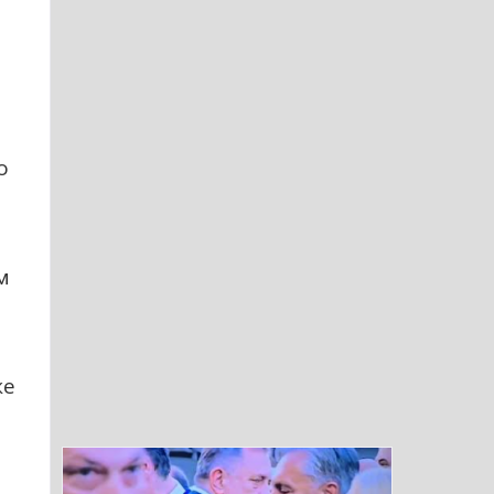
а
о
м
же