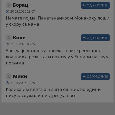
Борац
ОДГОВОРИТЕ
20.03.2026 23:07
Немате појма, Панатенаикос и Монако су лоши
у скору са нама
Коле
ОДГОВОРИТЕ
21.03.2026 08:25
Звезда је државни проекат све је регукарно
код њих а резултати ооказују у Евриои на свум
пољима
Мики
ОДГОВОРИТЕ
21.03.2026 12:29
Колика им плата а ништа од њих поједини
нису заслужили ни Дрес да носе