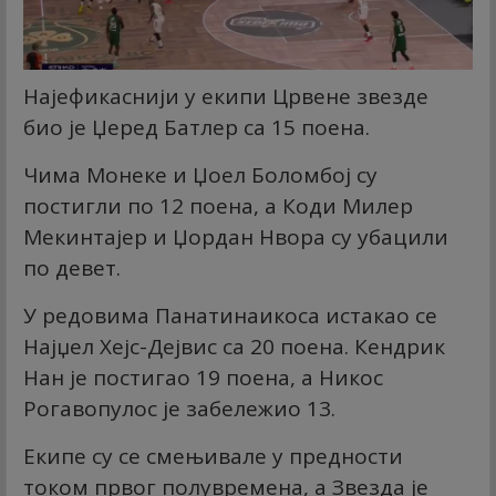
Најефикаснији у екипи Црвене звезде
био је Џеред Батлер са 15 поена.
Чима Монеке и Џоел Боломбој су
постигли по 12 поена, а Коди Милер
Мекинтајер и Џордан Нвора су убацили
по девет.
У редовима Панатинаикоса истакао се
Најџел Хејс-Дејвис са 20 поена. Кендрик
Нан је постигао 19 поена, а Никос
Рогавопулос је забележио 13.
Екипе су се смењивале у предности
током првог полувремена, а Звезда је