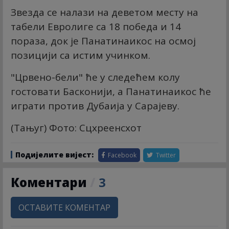
Звезда се налази на деветом месту на
табели Евролиге са 18 победа и 14
пораза, док је Панатинаикос на осмој
позицији са истим учинком.
"Црвено-бели" ће у следећем колу
гостовати Басконији, а Панатинаикос ће
играти против Дубаија у Сарајеву.
(Тањуг) Фото: Сцхреенсхот
Подијелите вијест:
Facebook
Twitter
Коментари
/
3
ОСТАВИТЕ КОМЕНТАР