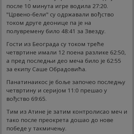
после 10 минута игре водила 27:20.
"Црвено-бели" су одржавали вођство
током друге деонице па је на
полувремену било 48:41 за Звезду.
Гости из Београда су током треће
четвртине имали 12 поена разлике 62:50,
а пред последњи део меча било је 62:55
за екипу Саше Обрадовића.
Панатинаикос је боље започео последњу
четвртину и серијом 11:0 прешао у
вођство 69:65.
Тим из Атине је затим контролисао меч и
тако после преокрета дошао до нове
победе у такмичењу.