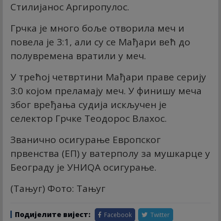
Стилијанос Аргиропулос.
Грчка је много боље отворила меч и
повела је 3:1, али су се Мађари већ до
полувремена вратили у меч.
У трећој четвртини Мађари праве серију
3:0 којом преламају меч. У финишу меча
због вређања судија искључен је
селектор Грчке Теодорос Влахос.
Званично осигурање Европског
првенства (ЕП) у ватерполу за мушкарце у
Београду је УНИQА осигурање.
(Тањуг) Фото: Тањуг
Подијелите вијест:
Facebook
Twitter