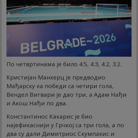
По четвртинама је било 4:5, 4:3, 4:2, 3:2.
Кристијан Манхерц је предводио
Мађарску ка победи са четири гола,
Вендел Вигвари је дао три, а Адам Нађи
и Акош Нађи по два.
Константинос Какарис је био
најефикаснији у Грчкој са три гола, а по
два су дали Димитриос Скумпакис и