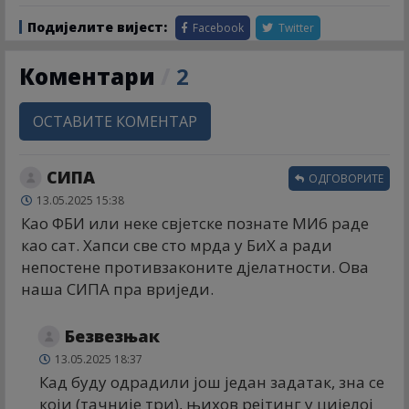
Подијелите вијест:
Facebook
Twitter
Коментари
/
2
ОСТАВИТЕ КОМЕНТАР
СИПА
ОДГОВОРИТЕ
13.05.2025 15:38
Као ФБИ или неке свјетске познате МИ6 раде
као сат. Хапси све сто мрда у БиХ а ради
непостене противзаконите дјелатности. Ова
наша СИПА пра вриједи.
Безвезњак
13.05.2025 18:37
Кад буду одрадили још један задатак, зна се
који (тачније три), њихов рејтинг у цијелој