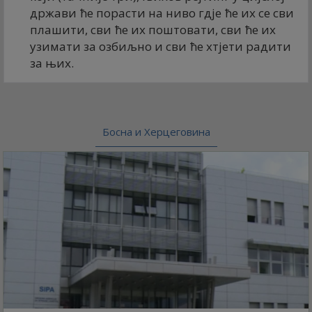
држави ће порасти на ниво гдје ће их се сви
плашити, сви ће их поштовати, сви ће их
узимати за озбиљно и сви ће хтјети радити
за њих.
Босна и Херцеговина