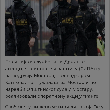
Полицијски службеници Државне
агенције за истраге и заштиту (СИПА) су
на подручју Мостара, под надзором
Кантоналног тужилаштва Мостар и по
наредби Општинског суда у Мостару,
реализовали оперативну акцију "Ранге".
Слободе су лишено четири лица која ће у