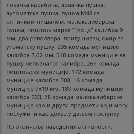
ловачка карабина, ловачка пушка,
аутоматска пушка, пушка М48 са
оптичким нишаном, малокалибарска
пушка, пиштољ марке “Глоцк” калибра 9
мм, два револвера, пригушивач, окир за
утоматску пушку, 235 комада муниције
калибра 7,62 мм, 518 комада муниције за
пушку непознатог калибра, 269 комада
пиштољске муниције, 172 комада
муниције калибра 308, 16 комада
муниције 9x19 мм, 189 комада муниције
калибра 223, 78 комада малокалибарске
муниције као и други предмети који могу
послужити као доказ у даљем поступку.
По окончању наведених активности,