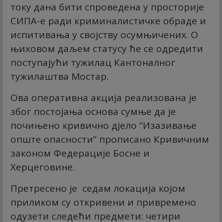
току дана бити спроведена у просторије
СИПА-е ради криминалистичке обраде и
испитивања у својству осумњичених. О
њиховом даљем статусу ће се одредити
поступајући тужилац Кантоналног
тужилаштва Мостар.
Ова оперативна акција реализована је
због постојања основа сумње да је
почињено кривично дјело “Изазивање
опште опасности” прописано Кривичним
законом Федерације Босне и
Херцеговине.
Претресено је седам локација којом
приликом су откривени и привремено
одузети следећи предмети: четири