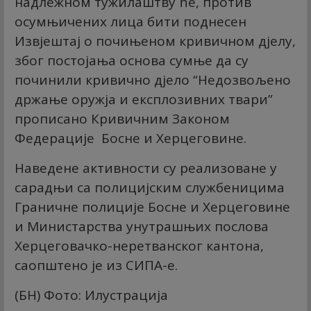
надлежном тужилаштву ће, против
осумњичених лица бити поднесен
Извјештај о почињеном кривичном дјелу,
због постојања основа сумње да су
починили кривично дјело “Недозвољено
држање оружја и експлозивних твари”
прописано Кривичним Законом
Федерације Босне и Херцеговине.
Наведене активности су реализоване у
сарадњи са полицијским службеницима
Граничне полиције Босне и Херцеговине
и Министарства унутрашњих послова
Херцеговачко-неретванског кантона,
саопштено је из СИПА-е.
(БН) Фото: Илустрација