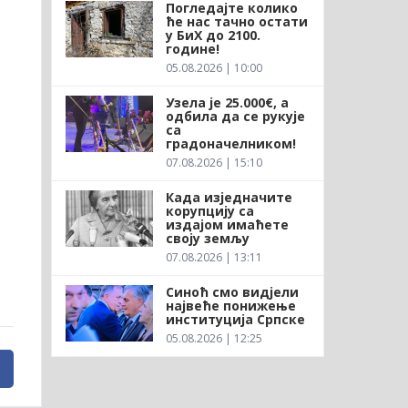
Погледајте колико
ће нас тачно остати
у БиХ до 2100.
године!
05.08.2026 | 10:00
Узела је 25.000€, а
одбила да се рукује
са
градоначелником!
07.08.2026 | 15:10
Када изједначите
корупцију са
издајом имаћете
своју земљу
07.08.2026 | 13:11
Синоћ смо видјели
највеће понижење
институција Српске
05.08.2026 | 12:25