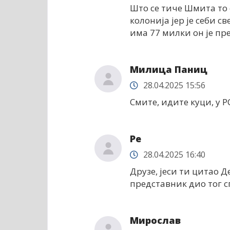
Што се тиче Шмита то
колонија јер је себи 
има 77 милки он је пр
Милица Паниц
28.04.2025 15:56
Смите, идите куци, у Р
Ре
28.04.2025 16:40
Друзе, јеси ти цитао Д
представник дио тог с
Мирослав