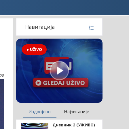
Навигација
● UŽIVO
:28
Издвојено
Најчитаније
Дневник 2 (УЖИВО)