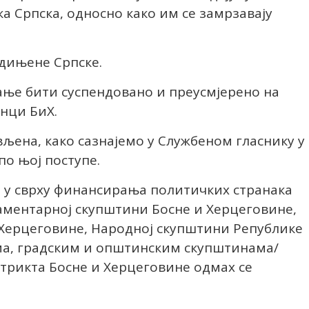
ка Српска, односно како им се замрзавају
едињене Српске.
ање бити суспендовано и преусмјерено на
нци БиХ.
вљена, како сазнајемо у Службеном гласнику у
по њој поступе.
а у сврху финансирања политичких странака
аментарној скупштини Босне и Херцеговине,
Херцеговине, Народној скупштини Републике
ма, градским и општинским скупштинама/
трикта Босне и Херцеговине одмах се
.