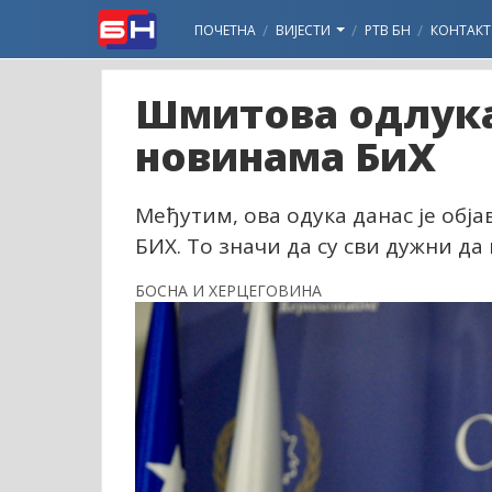
ПОЧЕТНА
ВИЈЕСТИ
РТВ БН
КОНТАКТ
Шмитова одлука
новинама БиХ
Међутим, ова одука данас је обја
БИХ. То значи да су сви дужни да 
БОСНА И ХЕРЦЕГОВИНА