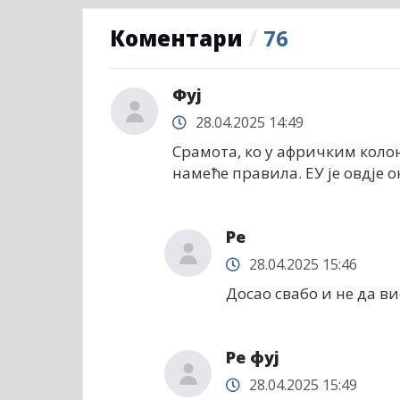
Коментари
/
76
Фуј
28.04.2025 14:49
Срамота, ко у афричким колон
намеће правила. ЕУ је овдје о
Ре
28.04.2025 15:46
Досао свабо и не да в
Ре фуј
28.04.2025 15:49