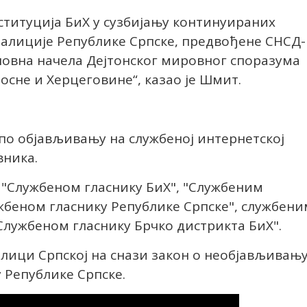
ституција БиХ у сузбијању континуираних
оалиције Републике Српске, предвођене СНСД-
новна начела Дејтонског мировног споразума
осне и Херцеговине“, казао је Шмит.
 по објављивању на службеној интернетској
вника.
у "Службеном гласнику БиХ", "Службеним
жбеном гласнику Републике Српске", службени
"Службеном гласнику Брчко дистрикта БиХ".
ублици Српској на снази закон о необјављивањ
 Републике Српске.