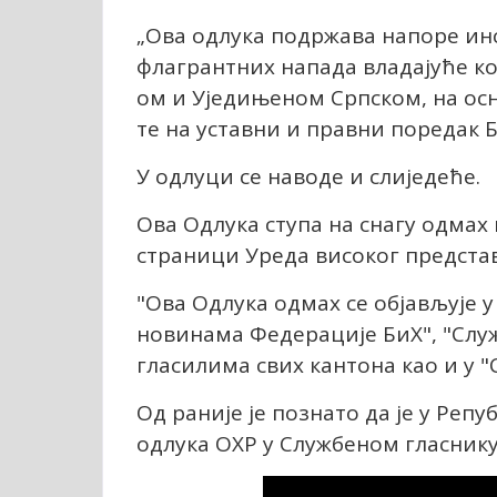
„Ова одлука подржава напоре ин
флагрантних напада владајуће к
ом и Уједињеном Српском, на ос
те на уставни и правни поредак Б
У одлуци се наводе и слиједеће.
Ова Одлука ступа на снагу одмах
страници Уреда високог предста
"Ова Одлука одмах се објављује 
новинама Федерације БиХ", "Слу
гласилима свих кантона као и у 
Од раније је познато да је у Реп
одлука ОХР у Службеном гласнику