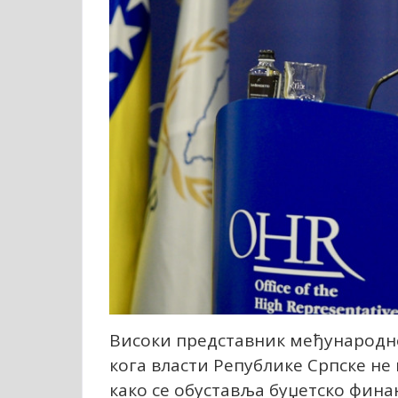
Високи представник међународне
кога власти Републике Српске не 
како се обуставља буџетско фина