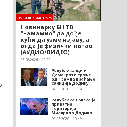
НАЈВИШЕ КОМЕНТАРА
Новинарку БН ТВ
"намамио" да дође
кући да узме изјаву, а
онда је физички напао
(АУДИО/ВИДЕО)
06.08.2026 | 13:32
Републиканци и
Демократе траже
од Трампа враћање
санкција Додику
м
07.08.2026 | 11:19
Република Српска је
приватна
у
територија
Милорада Додика
05.08.2026 | 15:49