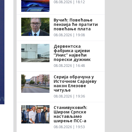
08.08.2026 | 18:12
Вучић: Повећање
пензија ће пратити
повећање плата
08.08.2026 | 19:08
Дервентска
фабрика цијеви
“Унис” највећи
порески дужник
08.08.2026 | 16:48
Серија обрачуна у
Источном Сарајеву
након Елезове
читуље
08.08.2026 | 19:36
Станивуковић:
Широм Српске
настављамо
ширење ПСС-а
08.08.2026 | 19:53