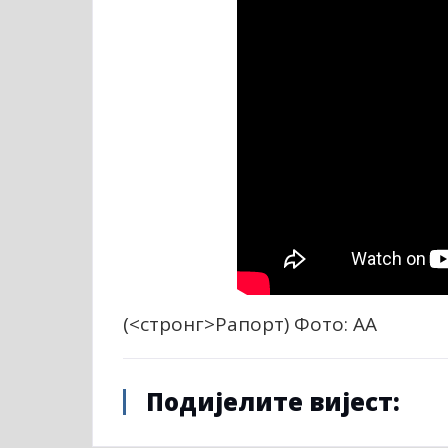
(
<стронг>Рапорт
) Фото: АА
Подијелите вијест: