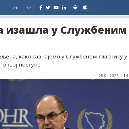
LAT
ЋР
 изашла у Службеним
вљена, како сазнајемо у Службеном гласнику у
по њој поступе.
28.04.2025 | 14