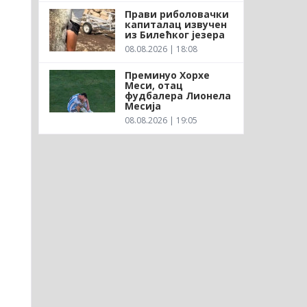
Прави риболовачки
капиталац извучен
из Билећког језера
08.08.2026 | 18:08
Преминуо Хорхе
Меси, отац
фудбалера Лионела
Месија
08.08.2026 | 19:05