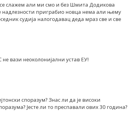
 се слажем али ми смо и без Шмита Додикова
све надлезности приграбио новца нема али њему
еседник судија налогодавац деда мраз све и све
С не вази неоколонијални устав ЕУ!
ејтонски споразум? Знас ли да је високи
поразума? Јесте ли то преспавали ових 30 година?