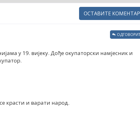
ОСТАВИТЕ КОМЕНТАР
ОДГОВОРИТ
ијама у 19. вијеку. Дође окупаторски намјесник и
купатор.
исе красти и варати народ.