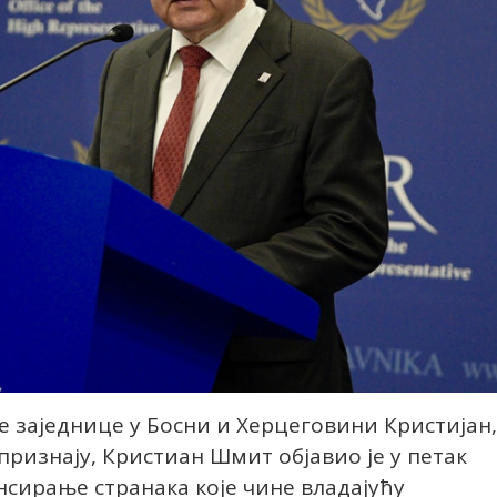
 заједнице у Босни и Херцеговини Кристијан,
признају, Кристиан Шмит објавио је у петак
нсирање странака које чине владајућу