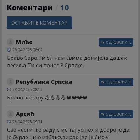
Коментари
/
10
ОСТАВИТЕ КОМЕНТАР
Мићо
ОДГОВОРИТЕ
28.04.2025 08:02
Браво Саро.Ти си нам свима донијела дашак
весеља.Ти си понос Р Српске.
Република Српска
ОДГОВОРИТЕ
28.04.2025 08:16
Браво за Сару 💪💪💪💪❤️❤️❤️❤️
Арсић
ОДГОВОРИТЕ
28.04.2025 09:31
Све честитке,радује ме тај успјех и добро је да
је бурле није избаксузирао јер је био у