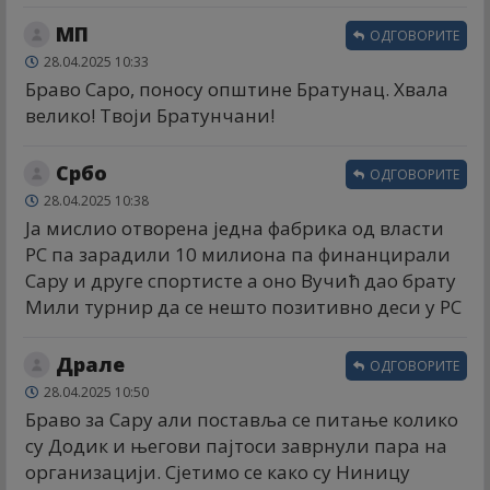
МП
ОДГОВОРИТЕ
28.04.2025 10:33
Браво Саро, поносу општине Братунац. Хвала
велико! Твоји Братунчани!
Србо
ОДГОВОРИТЕ
28.04.2025 10:38
Ја мислио отворена једна фабрика од власти
РС па зарадили 10 милиона па финанцирали
Сару и друге спортисте а оно Вучић дао брату
Мили турнир да се нешто позитивно деси у РС
Драле
ОДГОВОРИТЕ
28.04.2025 10:50
Браво за Сару али поставља се питање колико
су Додик и његови пајтоси заврнули пара на
организацији. Сјетимо се како су Ниницу