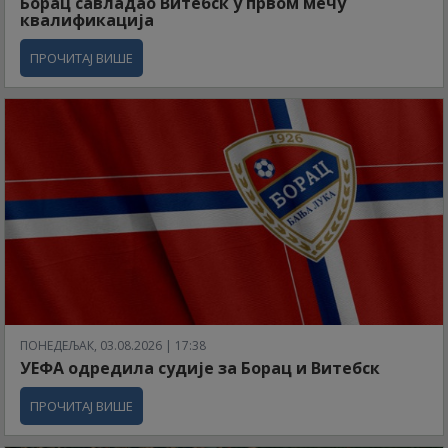
Борац савладао Витебск у првом мечу
квалификација
ПРОЧИТАЈ ВИШЕ
ПОНЕДЕЉАК, 03.08.2026 | 17:38
УЕФА одредила судије за Борац и Витебск
ПРОЧИТАЈ ВИШЕ