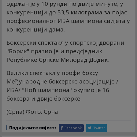
одржан је у 10 рунди по двије минуте, у
конкуренцији до 53,5 килограма за појас
професионалног ИБА шампиона свијета у
конкуренцији дама.
Боксерски спектакл у спортској дворани
"Борик" пратио је и предсједник
Републике Српске Милорад Додик.
Велики спектакл у профи боксу
Међународне боксерске асоцијације /
ИБА/ "Ноћ шампиона" окупио је 16
боксера и двије боксерке.
(Срна) Фото: Срна
Подијелите вијест:
Facebook
Twitter