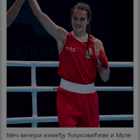
Меч вечери између Ћирковићеве и Муле